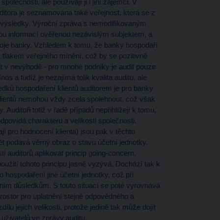
lečnosti, ale používají ji i jiní zájemci. V
tora je seznamována také veřejnost, která se z
né výsledky. Výroční zpráva s nemodifikovaným
nou informací ověřenou nezávislým subjektem, a
vývoje banky. Vzhledem k tomu, že banky hospodaří
m tlakem veřejného mínění, což by se pozitivně
udit v nevýhodě - pro mnohé podniky je audit pouze
os a tudíž je nezajímá tolik kvalita auditu, ale
edků hospodaření klientů auditorem je pro banky
lientů nemohou vždy zcela spolehnout, což však
. Auditoři totiž v řadě případů nepřihlížejí k tomu,
povídá charakteru a velikosti společnosti.
jí pro hodnocení klienta) jsou pak v těchto
ět podává věrný obraz o stavu účetní jednotky.
i auditorů aplikovat princip going-concern,
oužití tohoto principu jasně vyzývá. Dochází tak k
 hospodaření jiné účetní jednotky, což při
ním důsledkům. S touto situací se poté vyrovnává
 prostor pro uplatnění stejně odpovědného a
ílu jejich velikosti, protože jedině tak může dojít
uživatelů ve zprávy auditu.