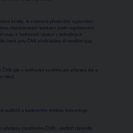
pšení kvality, to znamená především vypovídací
ditora objednávaným bankami podle regulatorních
ístupu k hodnocení situace v jednotlivých
tu bank jsou ČNB předkládány tři rozdílné typy
o ČNB (jde o ověřování systému pro přípravu dat a
o roku),
led auditorů a bankovního dohledu koncentruje
mi předpisy (opatřeními ČNB) - auditoři zpravidla