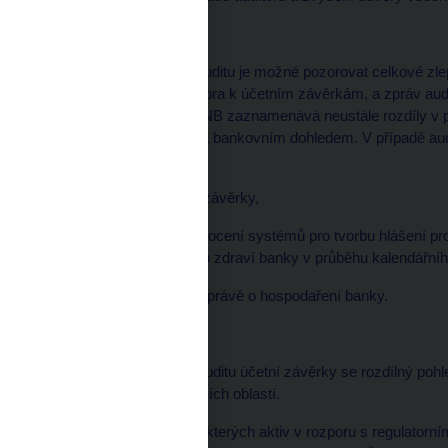
Bankovní audit
V případě bankovního auditu je možné pozorovat celkové zle
schopnosti výroků auditora k účetním závěrkám, a zpráv au
pravidel ČNB. Přesto ČNB zaznamenává neustále rozdíly v př
bankách mezi auditory a bankovním dohledem. V případě audi
zpráv:
* statutární audit účetní závěrky,
* zpráva auditora o hodnocení systémů pro tvorbu hlášení pr
výkazů, které informují o zdraví banky v průběhu kalendářníh
* vyjádření auditora ke zprávě o hospodaření banky.
Audit účetní závěrky
V případě statutárního auditu účetní závěrky se rozdílný poh
především do následujících oblastí.
* Tolerování účtování některých aktiv v rozporu s regulatorní