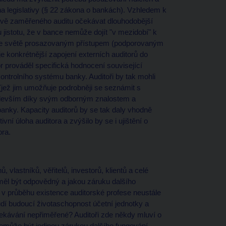
a legislativy (§ 22 zákona o bankách). Vzhledem k
ově zaměřeného auditu očekávat dlouhodobější
 jistotu, že v bance nemůže dojít "v mezidobí" k
ve světě prosazovaným přístupem (podporovaným
e konkrétnější zapojení externích auditorů do
 prováděl specifická hodnocení související
ontrolního systému banky. Auditoři by tak mohli
ež jim umožňuje podrobněji se seznámit s
především díky svým odborným znalostem a
nky. Kapacity auditorů by se tak daly vhodně
vní úloha auditora a zvýšilo by se i ujištění o
ora.
 vlastníků, věřitelů, investorů, klientů a celé
y měl být odpovědný a jakou záruku dalšího
 v průběhu existence auditorské profese neustále
udí budoucí životaschopnost účetní jednotky a
čekávání nepřiměřené? Auditoři zde někdy mluví o
i nemůže být jedinou zárukou dalšího fungování