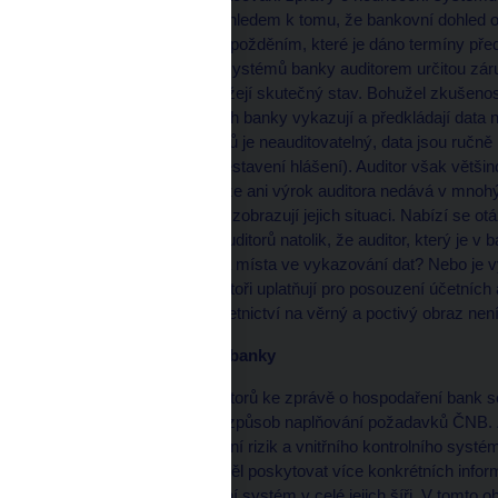
bankovním sektoru . Vzhledem k tomu, že bankovní dohled 
až s určitým časovým zpožděním, které je dáno termíny před
představuje posouzení systémů banky auditorem určitou záru
generuje údaje, jež odrážejí skutečný stav. Bohužel zkušen
že v některých případech banky vykazují a předkládají data 
proces sestavení výkazů je neauditovatelný, data jsou ručně
značná chybovost při sestavení hlášení). Auditor však větši
který data generuje, takže ani výrok auditora nedává v mnoh
zasílané bankami věrně zobrazují jejich situaci. Nabízí se ot
bankovního dohledu a auditorů natolik, že auditor, který je v
na místě, neodhalí slabá místa ve vykazování dat? Nebo je 
nemateriální? Nebo auditoři uplatňují pro posouzení účetníc
požadavek zákona o účetnictví na věrný a poctivý obraz nen
Zpráva o hospodaření banky
V případě vyjádření auditorů ke zprávě o hospodaření bank s
bankovního dohledu na způsob naplňování požadavků ČNB. 
hodnocení systému řízení rizik a vnitřního kontrolního syst
zprávy o hospodaření měl poskytovat více konkrétních infor
rizik a její vnitřní kontrolní systém v celé jejich šíři. V tomt