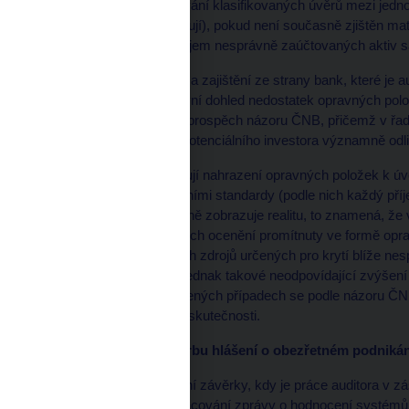
nepožadují změny účtování klasifikovaných úvěrů mezi jedno
v účtování sami identifikují), pokud není současně zjištěn ma
to ani za situace, kdy objem nesprávně zaúčtovaných aktiv 
* Nadhodnocování aktiv a zajištění ze strany bank, které je
místě konstatuje bankovní dohled nedostatek opravných polož
bank však vypovídá ve prospěch názoru ČNB, přičemž v řadě 
auditorskou firmou pro potenciálního investora významně odli
* Auditoři též často tolerují nahrazení opravných položek k
souladu s českými účetními standardy (podle nich každý příj
účetní hodnota aktiv věrně zobrazuje realitu, to znamená, že 
hodnotu aktiv jsou do jejich ocenění promítnuty ve formě o
vypovídá o výši vlastních zdrojů určených pro krytí blíže ne
jednotlivým aktivům) a jednak takové neodpovídající zvýšení
kapitálu. Ve všech uvedených případech se podle názoru ČNB 
věrný a poctivý obraz o skutečnosti.
Audit systémů pro tvorbu hlášení o obezřetném podnikán
Na rozdíl od auditu účetní závěrky, kdy je práce auditora v zá
jiné společnosti, je vypracování zprávy o hodnocení systémů