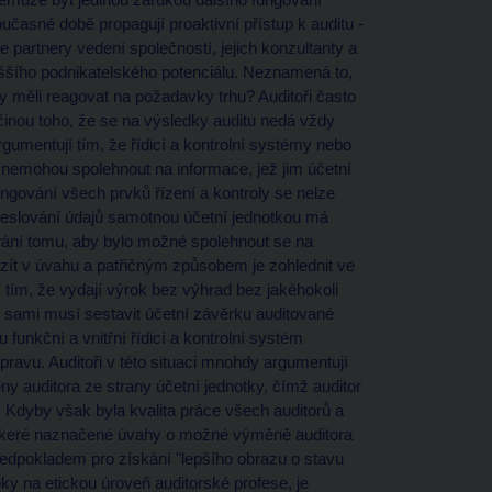
oučasné době propagují proaktivní přístup k auditu -
še partnery vedení společností, jejich konzultanty a
ššího podnikatelského potenciálu. Neznamená to,
by měli reagovat na požadavky trhu? Auditoři často
íčinou toho, že se na výsledky auditu nedá vždy
gumentují tím, že řídicí a kontrolní systémy nebo
se nemohou spolehnout na informace, jež jim účetní
ngování všech prvků řízení a kontroly se nelze
reslování údajů samotnou účetní jednotkou má
brání tomu, aby bylo možné spolehnout se na
zít v úvahu a patřičným způsobem je zohlednit ve
í tím, že vydají výrok bez výhrad bez jakéhokoli
ě sami musí sestavit účetní závěrku auditované
 funkční a vnitřní řídicí a kontrolní systém
ravu. Auditoři v této situaci mnohdy argumentují
y auditora ze strany účetní jednotky, čímž auditor
. Kdyby však byla kvalita práce všech auditorů a
y veškeré naznačené úvahy o možné výměně auditora
edpokladem pro získání "lepšího obrazu o stavu
ky na etickou úroveň auditorské profese, je