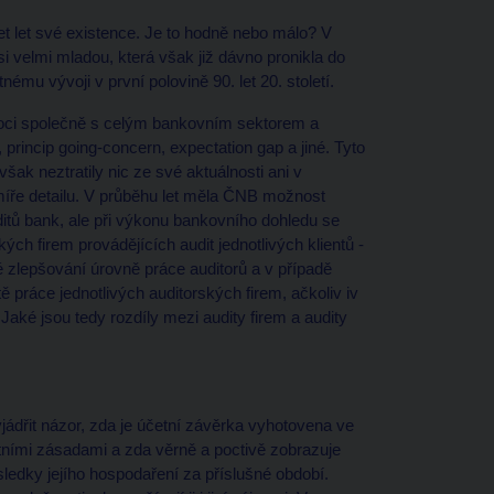
 let své existence. Je to hodně nebo málo? V
si velmi mladou, která však již dávno pronikla do
mu vývoji v první polovině 90. let 20. století.
emoci společně s celým bankovním sektorem a
princip going-concern, expectation gap a jiné. Tyto
však neztratily nic ze své aktuálnosti ani v
í míře detailu. V průběhu let měla ČNB možnost
ditů bank, ale při výkonu bankovního dohledu se
ých firem provádějících audit jednotlivých klientů -
 zlepšování úrovně práce auditorů a v případě
ě práce jednotlivých auditorských firem, ačkoliv iv
. Jaké jsou tedy rozdíly mezi audity firem a audity
vyjádřit názor, zda je účetní závěrka vyhotovena ve
ími zásadami a zda věrně a poctivě zobrazuje
sledky jejího hospodaření za příslušné období.