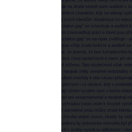
auditované společnosti, ale na druhé straně sami auditoři v s
tzn. zdůrazňují jeho preventivní charakter, kdy se stávají spí
poradci, kteří napomáhají svým klientům dosáhnout co nejvy
že prostor pro tzv. "expectation gap" se zmenšuje a auditoři 
uvádějí problémy, které jim znesnadňují práci a které jsou př
zcela spolehnout a "expectation gap" se na-opak zvětšuje - ar
jejich jednotlivé prvky nejsou vždy zcela funkční a auditoři 
jednotka o sobě poskytuje. Je pravda, že bez komplexního fu
spolehnout na bezporuchový chod společnosti a navíc při zk
auditor svou práci značně ztíženu. Tato skutečnost však ne
výsledky auditu, které by naopak měly uvedené nedostatky v
výroku auditora. Sami auditoři mnohdy k této situaci přispívaj
upozornění na určitou skutečnost i za situace, kdy v podstat
účetní jednotky, protože její účetní systém není v tomto ohledu
společnosti tuto skutečnost ani nezaznamenal a nezjednal náp
tím, že udělení výroku s výhradou často vede k hrozbě výměn
paradoxně při odpovědně odvedené práci může ztratit klienta
jejich přístup k profesi na zhruba stejné úrovni, ztratily b
opodstatnění - výměna auditora by jednoduše nemohla být př
účetní jednotky". Bereme-li v úvahu vysokou odbornost i náro