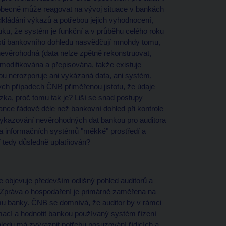
obecně může reagovat na vývoj situace v bankách
kládání výkazů a potřebou jejich vyhodnocení,
ku, že systém je funkční a v průběhu celého roku
osti bankovního dohledu nasvědčují mnohdy tomu,
nevěrohodná (data nelze zpětně rekonstruovat,
 modifikována a přepisována, takže existuje
nou nerozporuje ani vykázaná data, ani systém,
ých případech ČNB přiměřenou jistotu, že údaje
ázka, proč tomu tak je? Liší se snad postupy
 bance řádově déle než bankovní dohled při kontrole
vykazování nevěrohodných dat bankou pro auditora
h a informačních systémů "měkké" prostředí a
í tedy důsledně uplatňován?
e objevuje především odlišný pohled auditorů a
Zpráva o hospodaření je primárně zaměřena na
ému banky. ČNB se domnívá, že auditor by v rámci
mací a hodnotit bankou používaný systém řízení
o ohledu má zvýraznit potřebu posuzování řídicích a