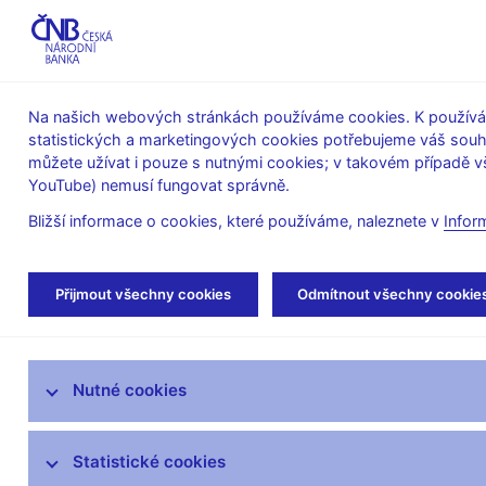
ABO-K
Na našich webových stránkách používáme cookies. K používán
statistických a marketingových cookies potřebujeme váš sou
O ČNB
Měnová
Finanční
můžete užívat i pouze s nutnými cookies; v takovém případě vš
YouTube) nemusí fungovat správně.
politika
stabilita
Bližší informace o cookies, které používáme, naleznete v
Infor
Úvod
Veřejnost
Servis pro média
Aut
Přijmout všechny cookies
Odmítnout všechny cookie
Servis pro média
Nutné cookies
Tiskové zprávy
Autorské články, rozhovory
Statistické cookies
Vystoupení a rozhovory guvernéra