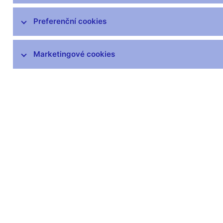
čnBlog
ČNBvlog
Preferenční cookies
ČNBpodcast
Fotogalerie
Marketingové cookies
Komentáře ČNB ke zveřejněným
statistickým údajům o inflaci a HDP
Audio, video
Prezentace pro novináře
Vystoupení, konference, semináře
Mediální karanténa
Harmonogramy a další informace
Kontakty