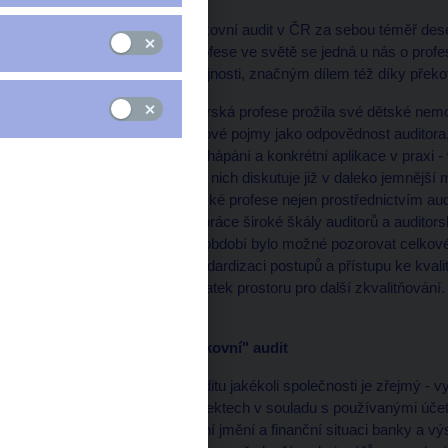
Z pohledu ČNB má bankovní audit v ČR za sebou téměř deset
kontextu historie této profese ve světě se jedná u nás o profe
širokého povědomí veřejnosti, značným dílem též díky překotné
V tomto období si auditorská profese prožila své dětské n
začaly se skloňovat takové pojmy jako odpovědnost auditora, 
pojmy - zejména jejich chápání a konkrétní aplikace v praxi - 
současnosti, i když se o nich diskutuje již v daleko jemnějš
pozorovat vývoj auditorské profese nejen prostřednictvím au
seznámila i s výsledky práce široké škály auditorů a auditorsk
dlužníků bank. V tomto období bylo možné pozorovat celkové
bankovního auditu i standardizaci postupů a přístupu ke kvalit
této oblasti lze najít dostatek prostoru pro další zkvalitňování
bank?
"Firemní" versus "bankovní" audit
Základní princip a cíl auditu jakékoli společnosti je zřejmý - 
všech významných aspektech v souladu s používanými účetn
majetek, závazky, vlastní jmění a finanční situaci banky a vý