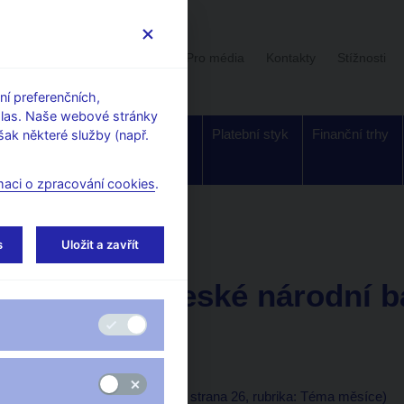
Uživatelská sekce
Stalo se
Pro média
Kontakty
Stížnosti
í preferenčních,
hlas. Naše webové stránky
Dohled a
Bankovky a
Platební styk
Finanční trhy
ak některé služby (např.
regulace
mince
maci o zpracování cookies
.
orské články, rozhovory
s
Uložit a zavřít
22. 2. 2001
Pohled České národní b
auditorů
Jana Báčová, ČNB
(Bankovnictví 22.2.2001 strana 26, rubrika: Téma měsíce)