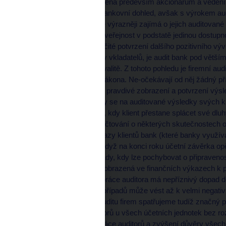
Auditorská zpráva je určena především akcionářům a vedení spo
případě bank zejména bankovní dohled, avšak s výrokem audi
pozice klientů bank stále výrazněji zajímá o jejich auditova
výrokem auditora je pro veřejnost v podstatě jedinou dostup
proto je vnímána jako určité potvrzení dalšího pozitivního 
se svěřenými prostředky vkladatelů, je audit bank pod větší
mělo odrážet i na jeho kvalitě. Z tohoto pohledu je firemní a
nutností vyplývající ze zákona. Ne-očekávají od něj žádný přín
hlavně jeho cena. I když pravdivé zobrazení a potvrzení výsl
nesmírně důležité, banky se na auditované výsledky svých k
většinou zjistí až v době, kdy klient přestane splácet své dluhy
zda "skokový" systém účtování o některých skutečnostech od
Čtvrtletní a měsíční výkazy klientů bank (které banky využíva
případech zavádějící, i když na konci roku účetní závěrka op
Objevují se rovněž případy, kdy lze pochybovat o připravenost
přestože situace firmy zobrazená ve finančních výkazech k p
tomu, že méně kvalitní práce auditora má nepříznivý dopad do
nahromadění takových případů může vést až k velmi negativ
další auditor. V oblasti auditu firem spatřujeme tudíž značný
kritického přístupu auditorů u všech účetních jednotek bez rozd
ke sjednocení úrovně práce auditorů a zvýšení důvěry všech 