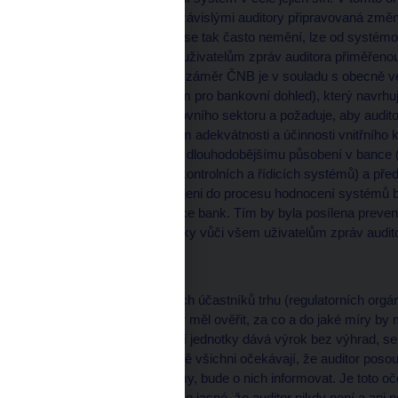
kontrolních systémů nezávislými auditory připravovaná změn
tomu, že systémy bank se tak často nemění, lze od systém
platnost závěrů, což dá uživatelům zpráv auditora přiměřenou
významné chybě. Tento záměr ČNB je v souladu s obecně 
též Basilejským výborem pro bankovní dohled), který navrhuj
systému regulace bankovního sektoru a požaduje, aby auditor
především s hodnocením adekvátnosti a účinnosti vnitřního k
být vzhledem ke svému dlouhodobějšímu působení v bance (j
funkčností jednotlivých kontrolních a řídicích systémů) a 
zkušenostem více zapojeni do procesu hodnocení systémů ba
využít ke zlepšení situace bank. Tím by byla posílena preventi
funkčnosti systémů banky vůči všem uživatelům zpráv audit
Odpovědnost auditora
Rozdíl v očekávání všech účastníků trhu (regulatorních orgánů,
veřejnosti), co by auditor měl ověřit, za co a do jaké míry b
pozitivního vývoje účetní jednotky dává výrok bez výhrad, se
vyvíjí a posouvá. Obecně všichni očekávají, že auditor poso
pokud rozpozná problémy, bude o nich informovat. Je toto o
tzv. "expectation gap" . Je jasné, že auditor nikdy není a an