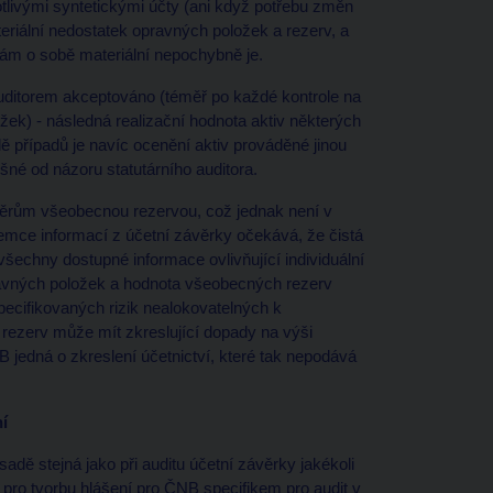
tlivými syntetickými účty (ani když potřebu změn
teriální nedostatek opravných položek a rezerv, a
sám o sobě materiální nepochybně je.
 auditorem akceptováno (téměř po každé kontrole na
ek) - následná realizační hodnota aktiv některých
případů je navíc ocenění aktiv prováděné jinou
šné od názoru statutárního auditora.
 úvěrům všeobecnou rezervou, což jednak není v
emce informací z účetní závěrky očekává, že čistá
všechny dostupné informace ovlivňující individuální
pravných položek a hodnota všeobecných rezerv
specifikovaných rizik nealokovatelných k
 rezerv může mít zkreslující dopady na výši
jedná o zkreslení účetnictví, které tak nepodává
í
sadě stejná jako při auditu účetní závěrky jakékoli
 pro tvorbu hlášení pro ČNB specifikem pro audit v