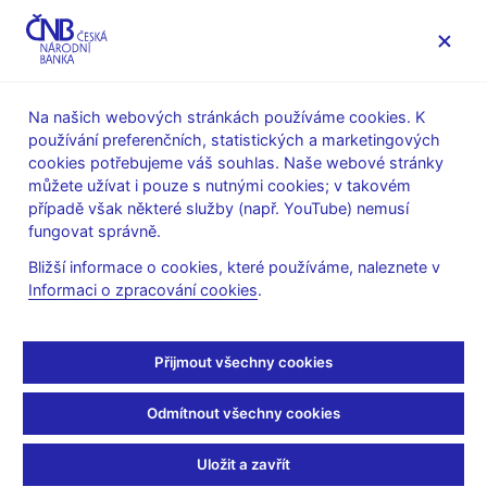
MENU
Na našich webových stránkách používáme cookies. K
používání preferenčních, statistických a marketingových
Úvod
Veřejnost
Servis pro média
cookies potřebujeme váš souhlas. Naše webové stránky
Autorské články, rozhovory
můžete užívat i pouze s nutnými cookies; v takovém
případě však některé služby (např. YouTube) nemusí
7. 1. 2010
Tomšík Vladimír
fungovat správně.
Podíl dolarů postupně
Bližší informace o cookies, které používáme, naleznete v
Informaci o zpracování cookies
.
klesá
(Bankovnictví, 7.1.2010, strana 10, rubrika: Fokus - devizové
Přijmout všechny cookies
rezervy a rezervní měny)
Odmítnout všechny cookies
S Vladimírem Tomšíkem, vrchním ředitelem a členem bankovní
rady České národní banky, jsme hovořili na téma struktury,
Uložit a zavřít
vývoje a budoucnosti devizových rezerv ČNB.