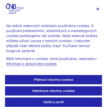
MENU
Na našich webových stránkách používáme cookies. K
používání preferenčních, statistických a marketingových
Úvod
Veřejnost
Servis pro média
cookies potřebujeme váš souhlas. Naše webové stránky
Autorské články, rozhovory
můžete užívat i pouze s nutnými cookies; v takovém
případě však některé služby (např. YouTube) nemusí
28. 12. 2009
Tomšík Vladimír
fungovat správně.
Pobídky nejsou cesta z
Bližší informace o cookies, které používáme, naleznete v
Informaci o zpracování cookies
.
krize
Vladimír Tomšík
(Newsletter CEP (newsletter) 28.12.2009
Přijmout všechny cookies
strana 1, rubrika: Titulní strana)
Odmítnout všechny cookies
Současná hospodářská krize nebyla způsobena náhlým
utažením měnové nebo fiskální politiky, ani se nejedná o krizi
Uložit a zavřít
vyvolanou nějakými závažnými mimoekonomickými událostmi,