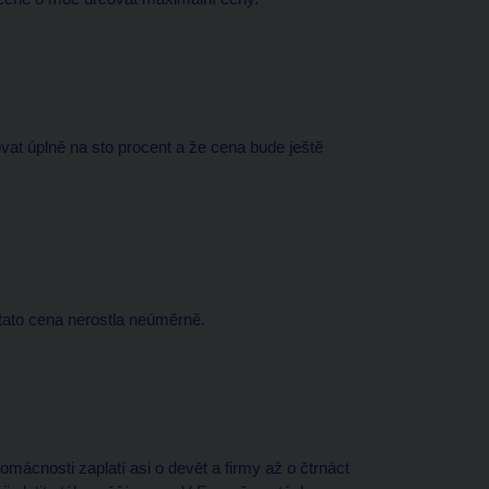
ovat úplně na sto procent a že cena bude ještě
 tato cena nerostla neúměrně.
 Domácnosti zaplatí asi o devět a firmy až o čtrnáct