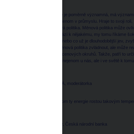
--------------------
Tak samozřejmě energie je poměrně významná, má významné 
znamená nejenom u, nejenom v průmyslu. Hraje to svoji roli, 
co by mohla řešit měnová politika. Měnová politika může ov
ekonomiky. Pokud dochází k nějakému, my tomu říkáme šok 
zvyšování cen elektřiny nebo co už je dlouhodobější jev, zvyš
bezprostředně mohla měnová politika zvládnout, ale může re
další dopady do dalších cenových okruhů. Takže, patří to urči
Samozřejmě přispívá to nejenom u nás, ale i ve světě k tomu
Daniela PÍSAŘOVICOVÁ, moderátorka
--------------------
A čím to je, že přece jenom ty energie rostou takovým tempem
Zdeněk TŮMA, guvernér, Česká národní banka
--------------------