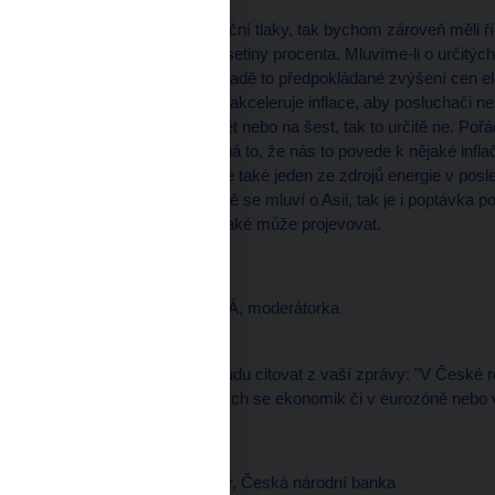
Dobře, ale říkáme-li inflační tlaky, tak bychom zároveň měli ř
na úrovni dvě celé tři desetiny procenta. Mluvíme-li o určitý
procenta. I v našem případě to předpokládané zvýšení cen e
bodu. Čili, my řekneme, akceleruje inflace, aby posluchači ne
dostaneme někam na pět nebo na šest, tak to určitě ne. Pořá
určitý vliv, ale neznamená to, že nás to povede k nějaké inflač
vývojem cen ropy, což je také jeden ze zdrojů energie v pos
velmi slušně roste, hodně se mluví o Asii, tak je i poptávka po
jedna z věcí, kde se to také může projevovat.
Daniela PÍSAŘOVICOVÁ, moderátorka
--------------------
Přece jenom ale když budu citovat z vaší zprávy: "V České r
víc než v řadě rozvíjejících se ekonomik či v eurozóně nebo
Zdeněk TŮMA, guvernér, Česká národní banka