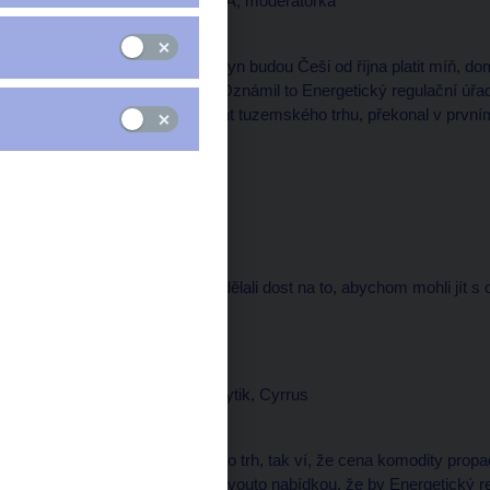
Daniela PÍSAŘOVICOVÁ, moderátorka
--------------------
Pojďme dál. Za zemní plyn budou Češi od října platit míň, dom
dvě desetiny procenta. Oznámil to Energetický regulační úřa
ovládá osmdesát procent tuzemského trhu, překonal v prvním p
zlevňování.
redaktorka
--------------------
Za první půlrok jsme vydělali dost na to, abychom mohli jít 
proč od října zlevní.
Jan PROCHÁZKA, analytik, Cyrrus
--------------------
Všichni, kteří sledují tento trh, tak ví, že cena komodity prop
pokud by nepřišla s takovouto nabídkou, že by Energetický re