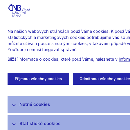
ABO-K
Na našich webových stránkách používáme cookies. K používán
statistických a marketingových cookies potřebujeme váš sou
O ČNB
Měnová
Finanční
můžete užívat i pouze s nutnými cookies; v takovém případě vš
YouTube) nemusí fungovat správně.
politika
stabilita
Bližší informace o cookies, které používáme, naleznete v
Infor
Úvod
Veřejnost
Servis pro média
Aut
Přijmout všechny cookies
Odmítnout všechny cookie
Servis pro média
Nutné cookies
Tiskové zprávy
Autorské články, rozhovory
Statistické cookies
Vystoupení a rozhovory guvernéra