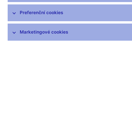
čnBlog
ČNBvlog
Preferenční cookies
ČNBpodcast
Fotogalerie
Marketingové cookies
Komentáře ČNB ke zveřejněným
statistickým údajům o inflaci a HDP
Audio, video
Prezentace pro novináře
Vystoupení, konference, semináře
Mediální karanténa
Harmonogramy a další informace
Kontakty