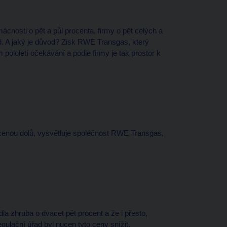
ácnosti o pět a půl procenta, firmy o pět celých a
d. A jaký je důvod? Zisk RWE Transgas, který
ololetí očekávání a podle firmy je tak prostor k
s cenou dolů, vysvětluje společnost RWE Transgas,
adla zhruba o dvacet pět procent a že i přesto,
gulační úřad byl nucen tyto ceny snížit.