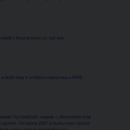
latili o třicet procent víc než loni.
í a došlo tedy k určitému nadvýnosu u RWE.
 polepší Východočeši, naopak v Jihočeském kraji
u s plynem. Od dubna 2007 si budou moci všichni
stečně o moc určovat maximální ceny.