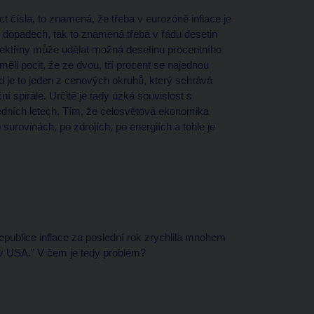
íct čísla, to znamená, že třeba v eurozóně inflace je
ch dopadech, tak to znamená třeba v řádu desetin
lektřiny může udělat možná desetinu procentního
měli pocit, že ze dvou, tří procent se najednou
d je to jeden z cenových okruhů, který sehrává
ní spirále. Určitě je tady úzká souvislost s
ledních letech. Tím, že celosvětová ekonomika
 surovinách, po zdrojích, po energiích a tohle je
epublice inflace za poslední rok zrychlila mnohem
 v USA." V čem je tedy problém?