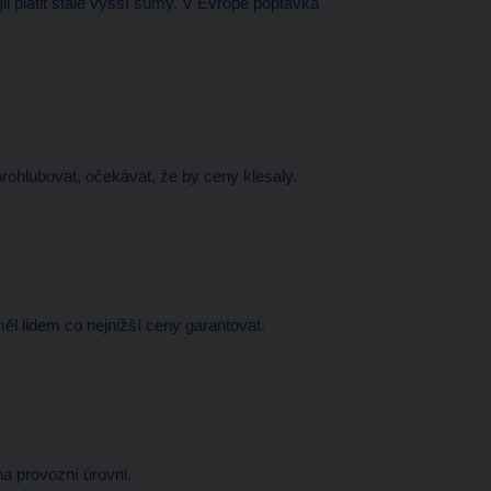
ii platit stále vyšší sumy. V Evropě poptávka
prohlubovat, očekávat, že by ceny klesaly.
 měl lidem co nejnižší ceny garantovat.
na provozní úrovni.