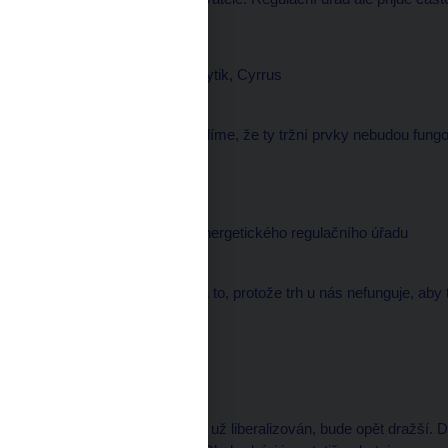
Jan PROCHÁZKA, analytik, Cyrrus
--------------------
I po otevření trhu si myslíme, že ty tržní prvky nebudou fung
mírně posilovat.
Josef FIŘT, předseda Energetického regulačního úřadu
--------------------
My i budeme dohlížet na to, protože trh u nás nefunguje, aby
redaktor
--------------------
Zato elektřina, jejíž trh je už liberalizován, bude opět dražší.