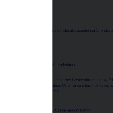
redaktor
--------------------
Vloni ČEZ vykázal téměř sedmdesátiprocentní nárůst zisku a 
východní Evropě.
ROZHOVOR
Daniela PÍSAŘOVICOVÁ, moderátorka
--------------------
Ve studiu je stále se mnou guvernér České národní banky Zd
levnější, podraží ale elektřina. Už jsme se o tom trošku bavi
zdražovat, poroste i inflace?
Zdeněk TŮMA, guvernér, Česká národní banka