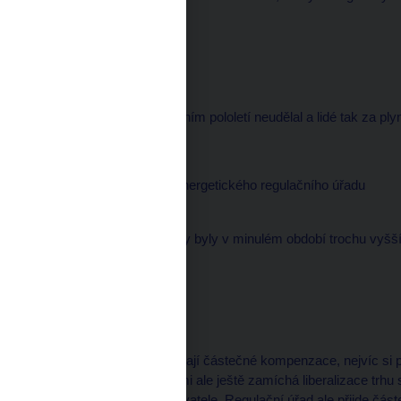
redaktor
--------------------
Přesně to ale úřad v prvním pololetí neudělal a lidé tak za plyn p
Josef FIŘT, předseda Energetického regulačního úřadu
--------------------
Námi předpovídané ceny byly v minulém období trochu vyšš
redaktorka
--------------------
Lidé se tak od října dočkají částečné kompenzace, nejvíc si
se zlevní nejmíň. Kartami ale ještě zamíchá liberalizace trh
Češi vybrat svého dodavatele. Regulační úřad ale přijde čá