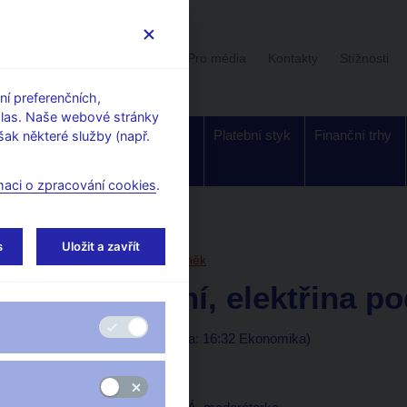
Uživatelská sekce
Stalo se
Pro média
Kontakty
Stížnosti
í preferenčních,
hlas. Naše webové stránky
Dohled a
Bankovky a
Platební styk
Finanční trhy
ak některé služby (např.
regulace
mince
maci o zpracování cookies
.
orské články, rozhovory
s
Uložit a zavřít
31. 8. 2006
Tůma Zdeněk
Plyn zlevní, elektřina po
(ČT 24 31.8.2006, rubrika: 16:32 Ekonomika)