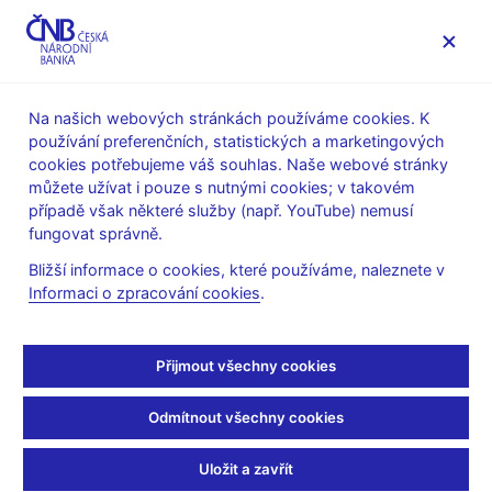
MENU
Na našich webových stránkách používáme cookies. K
používání preferenčních, statistických a marketingových
Úvod
Veřejnost
Servis pro média
cookies potřebujeme váš souhlas. Naše webové stránky
Autorské články, rozhovory
můžete užívat i pouze s nutnými cookies; v takovém
případě však některé služby (např. YouTube) nemusí
18. 4. 2003
fungovat správně.
Plní bankovky funkci
Bližší informace o cookies, které používáme, naleznete v
Informaci o zpracování cookies
.
národního symbolu?
Rozhovor s L. Surgou, ČNB
Přijmout všechny cookies
(BBC - česká redakce - 06:00 Dobré ráno s BBC, 18.4.2003)
Odmítnout všechny cookies
Jan BUMBA, moderátor
--------------------
Uložit a zavřít
Podobný problém s bankovkami, který teď má před sebou