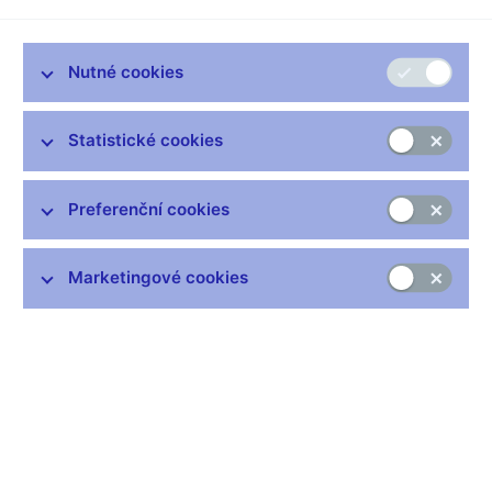
postsaddámovský Irák, muselo před třinácti lety řešit i
postkomunistické Československo. Čím nahradit na korunách
tavící pece a střílející partyzány, anebo Klementy Gottwalda. O
Nutné cookies
tři roky později se pak podoba bankovek měnila znovu kvůli
rozpadu Československa. No a ještě daleko větší potíž se
ztvárnění měny, s grafickým ztvárněním měny měla Evropská
Statistické cookies
unie. Ve studiu teď vítám náměstka ředitele sekce peněžního a
platebního styku České národní banky Leopolda Surgu. Dobrý
den.
Preferenční cookies
Leopold SURGA, náměstek ředitele sekce peněžního a
platebního styku České národní banky
Marketingové cookies
--------------------
Dobré ráno.
Jan BUMBA, moderátor
--------------------
Pane doktore, je podle vašeho názoru pro lidi, pro obyčejné lidi
důležité, co je na bankovkách?
Leopold SURGA, náměstek ředitele sekce peněžního a