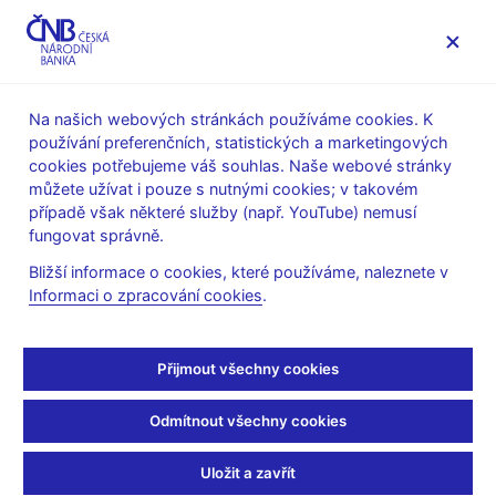
MENU
Na našich webových stránkách používáme cookies. K
používání preferenčních, statistických a marketingových
Úvod
Veřejnost
Servis pro média
cookies potřebujeme váš souhlas. Naše webové stránky
Autorské články, rozhovory
můžete užívat i pouze s nutnými cookies; v takovém
případě však některé služby (např. YouTube) nemusí
26. 9. 2003
fungovat správně.
Platnost desetihaléřů a
Bližší informace o cookies, které používáme, naleznete v
Informaci o zpracování cookies
.
dvacetihaléřů končí
Rozhovor s J. Fraitem, vrchním ředitelem a členem bankovní
Přijmout všechny cookies
rady ČNB (ČRo 1 - Radiožurnál - 12:00 Ozvěny dne, 26.9.2003)
Odmítnout všechny cookies
Pavla DLUHOSCHOVÁ, moderátorka
--------------------
Uložit a zavřít
Už zhruba jen měsíc života zbývá desetníkům a dvacetníkům.