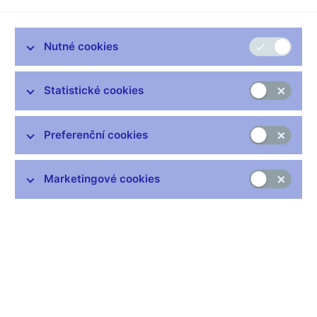
Drobné mince přestanou platit k poslednímu říjnu letošního
roku. V poledních Ozvěnách zdravím vrchního ředitele a člena
Bankovní rady České národní banky Jana Fraita, dobrý den.
Nutné cookies
Jan FRAIT, vrchní ředitel a člen bankovní rady ČNB
--------------------
Statistické cookies
Dobré poledne.
Pavla DLUHOSCHOVÁ, moderátorka
Preferenční cookies
--------------------
Připomeňte nejprve, proč je ta změna nutná?
Marketingové cookies
Jan FRAIT, vrchní ředitel a člen bankovní rady ČNB
--------------------
Změna je především dána tím, že oběh mincí po deseti a
dvaceti haléřích byl poměrně drahý, výroba je drahá, lidé byli
nespokojeni s tím, jak zdržuje placení, obchodníci měli s těmito
mincemi velké náklady, takže řada příčin k tomu, že ty mince
vlastně nejsou příliš populární a jsou do jisté míry zbytečné.
Pavla DLUHOSCHOVÁ, moderátorka