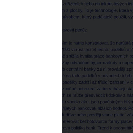
barevných kopírovacích zařízeních nebo na inkoustových tisk
vytištěna kvalitním tiskem z plochy. To je technologie, která 
napodobení hlubotisku způsobem, který padělatelé použili, v
Nízká úroveň kontroly pravosti peněz
Se značným znepokojením je nutno konstatovat, že narůstá p
odvodech bank. V roce 2000 vzrostl počet těchto padělků o 
tom, že by se tak výrazně snížila kvalita práce bankovních po
dnes již nezpracovává tržby odváděné hypermarkety a superma
pravosti před odvodem do centrální banky za ni provádějí zp
hotovosti. Ty samozřejmě na řadu padělků v odvodech tržeb při
občas stane, že některé padělky zadrží až třídicí zařízení v 
dohadem, pro jeho jednoznačné potvrzení zatím scházejí stati
peněz ve velkoprodejnách se může přesvědčit kdokoliv z nás, 
kontrolovat alespoň kvalitu vodoznaku, jsou pověstnými bílý
riziko výdeje padělků z přijatých bankovek nižších hodnot. 
přijímaných peněz, se tak dříve nebo později stane platící z
neměli zákazníci sami preferovat bezhotovostní formy placen
rovněž racionální poplatková politika bank. Trend k anonymi