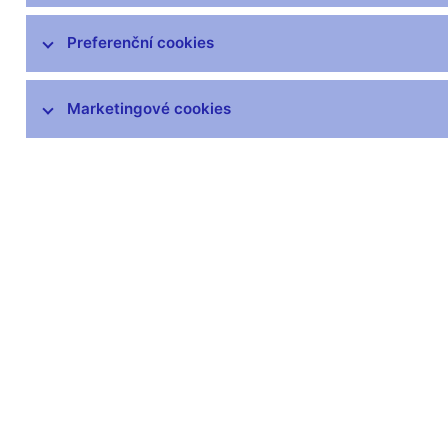
čnBlog
ČNBvlog
Preferenční cookies
ČNBpodcast
Fotogalerie
Marketingové cookies
Komentáře ČNB ke zveřejněným
statistickým údajům o inflaci a HDP
Audio, video
Prezentace pro novináře
Vystoupení, konference, semináře
Mediální karanténa
Harmonogramy a další informace
Kontakty