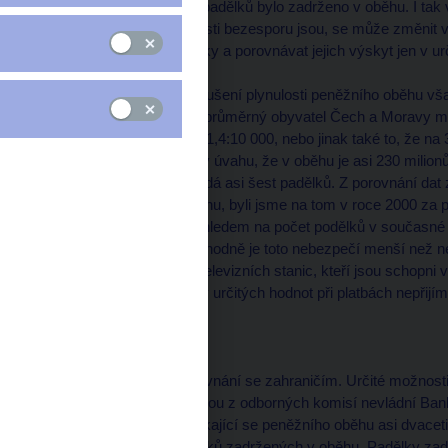
zadržela policie a 1365 padělků bylo zadrženo v oběhu. I tak 
podstatnou část veřejnosti bezesporu jsou, se může změnit v
přes suchá čísla statistiky a porovnávat jejich výskyt jen v u
Z hlediska možného narušení plynulosti peněžního oběhu vša
Uvedená data říkají, že průměrný obyvatel Čech a Moravy m
bankovky v poměru asi 1,4:10 000, nebo jinak také to, že na 3
bankovky. Vezmeme-li v úvahu, že v oběhu je asi 230 milionů
bankovek v oběhu připadá asi šest padělků. Z porovnání dat z
padělky zadržené v oběhu, byli jsme na tom v roce 2000 za po
letech 1996 a 1997. S ohledem na počet podělků v současné
nebezpečí nehrozí. Rozhodně je toto nebezpečí menší než ne
některých komerčních televizních stanic, kteří jsou schopn
veřejnost, aby bankovky určitých hodnot při platbách nepřijím
Situace v zahraničí
Zajímavé je určitě i porovnání se zahraničím. Určité možnosti
Committee, který je jednou z odborných komisí nevládní Ban
porovnávají statistiky týkající se peněžního oběhu asi dvac
kategorií je i počet padělků zadržených v oběhu. Padělky zadr