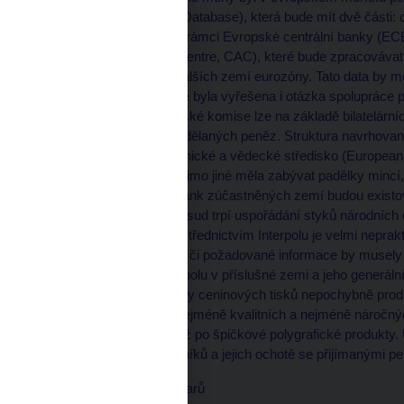
(Currency Counterfeits Database), která bude mít dvě části: op
technickou bankovní. V rámci Evropské centrální banky (ECB
(Counterfeits Analysis Centre, CAC), které bude zpracovávat 
zúčastněných zemí a dalších zemí eurozóny. Tato data by mě
databáze. Institucionálně byla vyřešena i otázka spolupráce
Podle rozhodnutí Evropské komise lze na základě bilatelárníc
důstojníka pro oblast padělaných peněz. Struktura navrhova
fungovat Evropské technické a vědecké středisko (European 
střediska, která by se mimo jiné měla zabývat padělky mincí,
národních centrálních bank zúčastněných zemí budou existov
Určitými nejasnostmi dosud trpí uspořádání styků národních
Diskutované řešení prostřednictvím Interpolu je velmi neprakti
organizace a předávané či požadované informace by musely
(národním úřadem Interpolu v příslušné zemi a jeho generál
budou z hlediska ochrany ceninových tisků nepochybně produ
škálu padělků od těch nejméně kvalitních a nejméně náročn
čemkoliv, co kopíruje) až po špičkové polygrafické produkty
pouze na kvalitě pokladníků a jejich ochotě se přijímanými pe
Padělky amerických dolarů