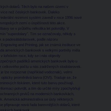
rických dolarů. Těch bylo na našem území v
ě více než českých bankovek. Daleko
ž Federální rezervní systém zavedl v roce 1996 nové
 evropských zemí o úspěšnosti této akce.
bavy se v průběhu několika let potvrdily. V
rmín "superdolary". Tím se označovaly, někdy s
k a padesátidolarovek, podle názoru
 Engraving and Printing, jak se známá instituce ve
ada amerických bankovek s velkými portréty měla
v loňském roce, kdy se i nás objevily
bezpečných padělků amerických bankovek bylo u
 celkového počtu u nás zadržených stodolarovek.
je lze rozpoznat (například vodoznak), velmi
í opticky proměnlivá barva (OVI). Traduje se, že
eninových tiskáren, které tuto barvu používají.
formaci potvrdit, a tím do určité míry zpochybňují
ch ochranných prvků na moderních bankovkách,
. Americká administrativa se ústy některých
se připravuje nová řada barevnějších dolarů, které
ropských bankovek.