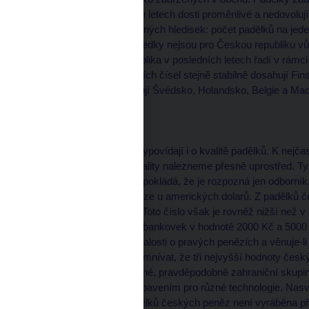
neboť jsou v jednotlivých letech dosti proměnlivé a nedovoluj
se ze dvou výše uplatněných hledisek: počet padělků na jeden
bankovek v oběhu. Výsledky nejsou pro Českou republiku vůb
obyvatel se Česká republika v posledních letech řadí v rámc
výskytem padělků. Nižších čísel stejně stabilně dosahují F
v pořadí za námi dosahují Švédsko, Holandsko, Belgie a Ma
Kvalita padělků
Statistiky samozřejmě vypovídají i o kvalitě padělků. K nejčas
pětistupňové stupnici kvality nalezneme přesně uprostřed. T
padělky, u nichž se předpokládá, že je rozpozná jen odborník
se naštěstí vyskytly pouze u amerických dolarů. Z padělků
klasifikováno 232 kusů. Toto číslo však je rovněž nižší než 
patřily zejména padělky bankovek v hodnotě 2000 Kč a 5000 
přijímající dostatečné znalosti o pravých penězích a věnuje
možné se oprávněně domnívat, že tři nejvyšší hodnoty čes
zájmu dobře organizované, pravděpodobně zahraniční skupiny
kvalitním tiskařským vybavením pro různé technologie. Nasvě
nejzajímavější část padělků českých peněz není vyráběna p