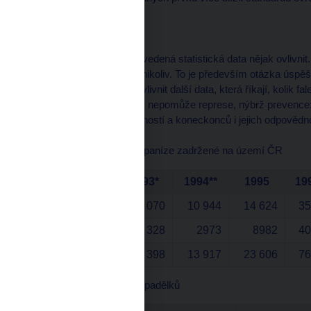
Závěr
Zbývá otázka, zda lze uvedená statistická data nějak ovlivnit
kvalitu, pravděpodobně nikoliv. To je především otázka úspě
řízení. Určitě však lze ovlivnit další data, která říkají, kolik
pravé peníze. Tady však nepomůže represe, nýbrž prevence: 
pokladníků, jejich dovedností a koneckonců i jejich odpovědno
Padělané a pozměněné paníze zadržené na území ČR
1993*
1994**
1995
19
Zahraniční
16 070
10 944
14 624
35
České
14 328
2973
8982
40
Celkem
30 398
13 917
23 606
76
Počty kusů zadržených padělků