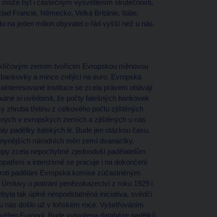
ě může být i částečným vysvětlením skutečnosti,
lad Francie, Německo, Velká Británie, Itálie,
 na jeden milion obyvatel o řád vyšší než u nás.
e klíčovým zemím tvořícím Evropskou měnovou
 bankovky a mince znějící na euro. Evropská
ainteresované instituce se zcela právem obávají
 nutné si uvědomit, že počty falešných bankovek
 zhruba třetinu z celkového počtu zjištěných
ných v evropských zemích a zjištěných u nás
ly padělky italských lir. Bude jen otázkou času,
nynějších národních měn zemí dvanáctky.
opy zcela nepochybně zjednoduší padělatelům
 opatření a intenzivně se pracuje i na dokončení
roti padělání Evropská komise zúčastněným
í Úmluvy o potírání penězokazectví z roku 1929 i
ebyla tak úplně neopodstatněná iniciativa, svědčí
 u nás došlo už v loňském roce. Vyšetřováním
věřen Europol. Bude vytvořena databáze padělků