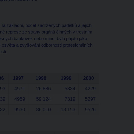
. Ta základní, počet zadržených padělků a jejich
šné represe ze strany orgánů činných v trestním
 falešných bankovek nebo mincí bylo přijato jako
osvěta a zvyšování odbornosti profesionálních
sti.
96
1997
1998
1999
2000
93
4571
26 886
5834
4229
39
4959
59 124
7319
5297
32
9530
86 010
13 153
9526