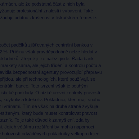
árnách, ale že podstatná část z nich byla
vyžaduje profesionální znalosti i vybavení. Také
yžaduje určitou zkušenost v tiskařském řemesle.
očet padělků zjišťovaných centrální bankou v
22 %. Příčinu však pravděpodobně nelze hledat v
kladníků. Zřejmě ji lze nalézt jinde. Řada bank
rkety sama, ale jejich třídění a kontrolu počtu a
ravidla bezpečnostní agentury provozující přepravu
jdou, ale při technologiích, které používají, se
centrální bance. Toto tvrzení však je pouhým
stické podklady. O nízké úrovni kontroly pravosti
kdykoliv a kdekoliv. Pokladníci, kteří mají snahu
mi vránami. Tím se však na druhé straně zvyšuje
Postiženým, který bude muset kontrolovat pravost
ákazník. To je také důvod k zamyšlení, zda by
í. Jejich většímu rozšíření by mohla napomoci
tě hotovostí odváděných pokladníky velkoprodejen