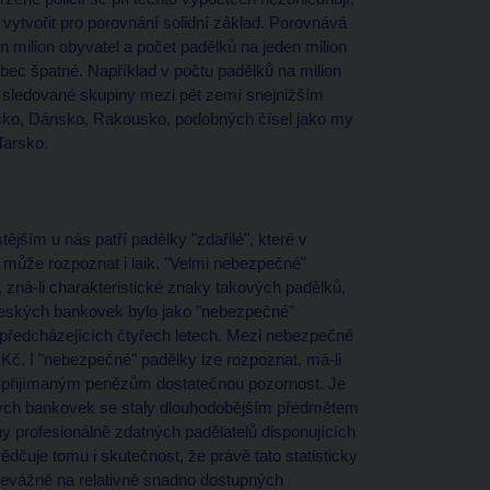
í vytvořit pro porovnání solidní základ. Porovnává
 milion obyvatel a počet padělků na jeden milion
ec špatné. Například v počtu padělků na milion
i sledované skupiny mezi pět zemí snejnižším
insko, Dánsko, Rakousko, podobných čísel jako my
ďarsko.
tějším u nás patří padělky "zdařilé", které v
y může rozpoznat i laik. "Velmi nebezpečné"
, zná-li charakteristické znaky takových padělků,
 českých bankovek bylo jako "nebezpečné"
v předcházejících čtyřech letech. Mezi nebezpečné
Kč. I "nebezpečné" padělky lze rozpoznat, má-li
-li přijímaným penězům dostatečnou pozornost. Je
kých bankovek se staly dlouhodobějším předmětem
 profesionálně zdatných padělatelů disponujících
dčuje tomu i skutečnost, že právě tato statisticky
řevážně na relativně snadno dostupných