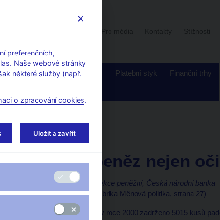
Uživatelská sekce
Stalo se
Pro média
Kontakty
Stížnosti
í preferenčních,
hlas. Naše webové stránky
Dohled a
Bankovky a
Platební styk
Finanční trhy
ak některé služby (např.
regulace
mince
maci o zpracování cookies
.
orské články, rozhovory
s
Uložit a zavřít
31. 5. 2001
Padělky peněz nejen oči
Leopold Surga, ředitel sekce peněžní, Česká národní banka
(Bankovnictví 5/2001, rubrika Měnová politika, strana 27)
V České republice bylo v roce 2000 zadrženo 5015 kusů pad