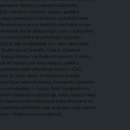
erativně-taktickou policejní a statisticko-
) je vytvořeno Středisko analýzy padělků
data z jednotlivých národních centrálních bank
la představovat onu statisticko-technickou část
 policejních složek přidružených zemí s Europolem.
h smluv vytvořit v Bruselu funkci styčného
ná ECB dále předpokládá, že v jejím rámci bude
Technical and Scientific Centre). Obdobná
 budou zřízena i v jednotlivých zemích. V rámci
at též národní střediska analýzy padělků.
 centrálních bank přidružených zemí s CAC.
cké už jenom proto, že Interpol je policejní
 procházet nejméně dvěma přestupními stanicemi
ním sekretariátem v Lyonu). Ikdyž eurobankovky
ktem špičkových technologií, nelze vyloučit celou
ých (barevné nebo kolorované kopie zhotovené na
. Úspěšnost padělatelů však bude jako vždy záležet
nězi z hlediska pravosti zabývat.