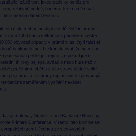
vzrušující záležitost, jakou padělky peněz pro
 téma relativně nudné, budeme-li se na ně dívat
rčitém čase na daném teritoriu.
k tato čísla mohou poskytovat důležité informace.
ěl v roce 2000 šanci setkat se s padělkem české
0 000 obyvatel připadly v průměru asi čtyři falešné
 kusů bankovek, pak lze konstatovat, že na milion
a posledních pět let je zřejmé, že pokud jde o
slední tři roky nejlépe, avšak o něco hůře než v
 době peněžnímu oběhu z této strany žádné velké
bezpečí hrozící ze strany regionálních zpravodajů
i v tendenčně zaměřeném vysílání navádět
ala.
 dávají materiály Statistics and Banknote Handling
knote Printers Conference. V rámci této komise se
eti evropských zemí. Jednou ze sledovaných
žené policií se při těchto výpočtech nezohledňují,