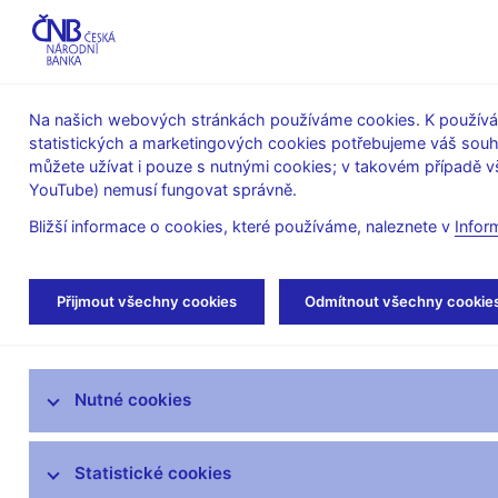
ABO-K
Na našich webových stránkách používáme cookies. K používán
statistických a marketingových cookies potřebujeme váš sou
O ČNB
Měnová
Finanční
můžete užívat i pouze s nutnými cookies; v takovém případě vš
YouTube) nemusí fungovat správně.
politika
stabilita
Bližší informace o cookies, které používáme, naleznete v
Infor
Úvod
Veřejnost
Servis pro média
Aut
Přijmout všechny cookies
Odmítnout všechny cookie
Servis pro média
Nutné cookies
Tiskové zprávy
Autorské články, rozhovory
Statistické cookies
Vystoupení a rozhovory guvernéra