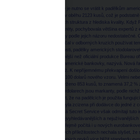
V rámci úvah o statistice je nutno se vrátit k padělkům ame
loňském roce zadrženo v oběhu 2123 kusů, což je podstatn
nebezpečnější byla i jejich struktura z hlediska kvality. Kdy
bankovky s velkými portréty, pochybovala většina expertů z
Připravované úpravy byly podle jejich názoru nedostatečné. O
nedávné minulosti se začal v odborných kruzích používat te
notnou dávkou škodolibosti, padělky amerických stodolarove
zainteresovaných kvalitnější než oficiální produkce Bureau of
Washingtonu vyrábějící americké bankovky, nazývá. Nová ř
superdolarům učinit přítrž. K nepříjemnému překvapení došlo 
"superdolary" v hodnotě 100 dolarů nového vzoru. Velmi ne
nás v minulém roce zadrženo 853 kusů, to znamená 37,2 % z
Přestože na těchto superdolarech jsou markanty, podle nichž 
nepříjemná je skutečnost, že na padělcích je použita fungujíc
jde o pravou barvu, jež byla zcizena při dodávce do jedné z c
Výrobce barvy i americká Secret Service však odmítají tuto in
spolehlivost jednoho znejvyhledávanějších a nejužívanější
prvku, s nímž se samozřejmě počítá i u nových eurobankovek
svých úředníků při různých příležitostech nechala slyšet, že 
se budou počtem ochranných prvků více blížit standardu ev