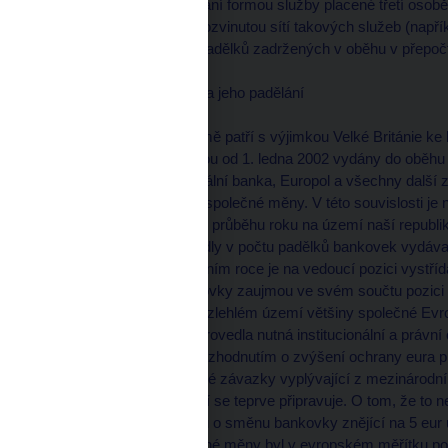
a způsob jejich zpracování formou služby placené třetí osob
proč v zemích s velmi rozvinutou sítí takových služeb (napřík
Španělsko) jsou počty padělků zadržených v oběhu v přepočtu
Hotovostní euro a hrozba jeho padělání
Právě vyjmenované země patří s výjimkou Velké Británie k
unii (EMU), v nichž budou od 1. ledna 2002 vydány do oběhu
komise, Evropská centrální banka, Europol a všechny další z
padělků nových platidel společné měny. V této souvislosti je
zemí EMU představují v průběhu roku na území naší republiky
padělků. Donedávna vedly v počtu padělků bankovek vydáva
německé marky, v letošním roce je na vedoucí pozici vystřída
kdy padělané eurobankovky zaujmou ve svém součtu pozici 
Platnost bankovek na rozlehlém území většiny společné Evr
situaci. Evropská unie provedla nutná institucionální a právní
technického zázemí. Rozhodnutím o zvýšení ochrany eura p
státům uložila rozšířit své závazky vyplývající z mezinárodn
na peníze, jejichž vydání se teprve připravuje. O tom, že to n
skutečnost, že k pokusu o směnu bankovky znějící na 5 eur
případů padělání společné měny byl v evropském měřítku po