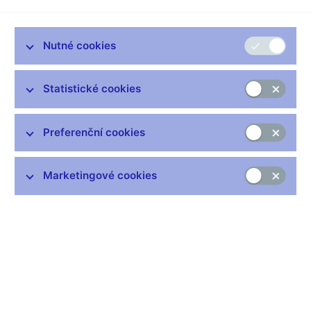
centrálními bankami. A jednou společnou měnou, korunou
československou.
Nutné cookies
Dne 27. ledna, v časných ranních hodinách, byla podepsána
dohoda o ukončení smlouvy o měnovém uspořádání, která v
jediném článku rozhodla o zániku společné československé
Statistické cookies
měny. Jediný článek, kterému však předcházelo čtrnáct dní
jednání a příprav v České republice i ve Slovenské republice.
Preferenční cookies
Dopis, který poslal guvernér Josef Tošovský předsedovi vlády
Václavu Klausovi dne 14. ledna 1993, velmi pravděpodobně
odstartoval celý proces oddělení měny. Informoval ho v něm o
Marketingové cookies
dramatické situaci v devizových rezervách ČNB, tedy jejich
poklesu o 43 %. „Podle našeho názoru není nadále únosné
prodlužovat spekulace proti Kč, které trvají v devizové oblasti již
minimálně třetí měsíc. Považujeme za nezbytné přijmout
zásadní rozhodnutí v otázce data uskutečnění měnové rozluky.“
Následovala jednání mezi předsedy vlád a za pouhých pět dní,
tedy 19. ledna, již byla shoda na termínu ukončení měnové unie.