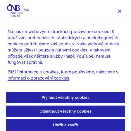
MENU
Na našich webových stránkách používáme cookies. K
používání preferenčních, statistických a marketingových
Úvod
Veřejnost
Servis pro média
cookies potřebujeme váš souhlas. Naše webové stránky
Autorské články, rozhovory
můžete užívat i pouze s nutnými cookies; v takovém
případě však některé služby (např. YouTube) nemusí
6. 2. 2023
Michl Aleš
fungovat správně.
Óda k narozeninám
Bližší informace o cookies, které používáme, naleznete v
Informaci o zpracování cookies
.
české koruny
Aleš Michl
(Mladá fronta DNES 6. 2. 2023 strana 9, rubrika
Přijmout všechny cookies
Názory)
Odmítnout všechny cookies
Jestřábi a holubice
Před třiceti lety, 8. února 1993, vznikla česká koruna. Po 1.
Uložit a zavřít
lednu 1993 existovaly dva suverénní státy. Se dvěma