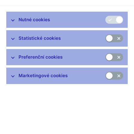
viceguvernéra České národní banky Luďka Niedermayera však
nejde o něco nepatřičného, ale o cyklický nárůst po období
hospodářské recese.
Nutné cookies
Ekonomika je na vzestupu, rizika přetrvávají. Kde?
Statistické cookies
Současný vývoj veřejných financí je zjevně neudržitelný. Budou
muset následovat nápravná opatření. Ty mohou za optimálních
okolností působit na růst ekonomiky pozvolna a v delším čase,
Preferenční cookies
což v případě načasování na dobu silného růstu jako je nyní,
nemusí konjunkturu příliš silně oslabit. Může se však stát, že
vláda bude tato opatření dlouho odkládat a pak je bude muset
Marketingové cookies
provést rychle a v nevhodnou dobu. Následky mohou být
citelné. Růst poptávky domácností, pokud vychází zejména z
vyšších příjmů z platu zaměstnanců podniků, kterým roste
produktivita a jejichž konkurenční pozice na trhu se nezhoršuje,
není pro makroekonomickou stabilitu rizikový. Jako hlavní
problém se nyní jeví vývoj ve světě, kdy se obtížně odhaduje
míra zpomalení světové ekonomiky. Rychlost a rozsah tohoto
negativního působení na nás se predikuje velmi obtížně.