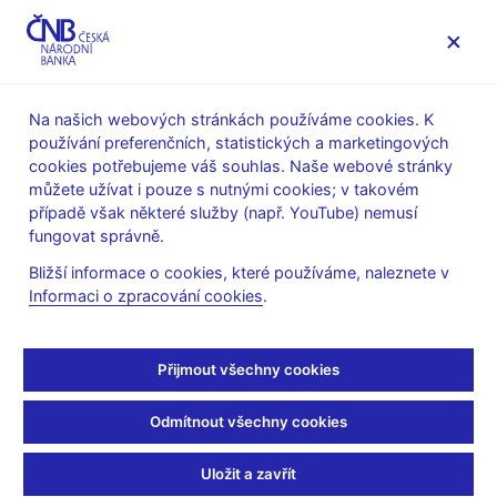
MENU
Na našich webových stránkách používáme cookies. K
používání preferenčních, statistických a marketingových
Úvod
Veřejnost
Servis pro média
cookies potřebujeme váš souhlas. Naše webové stránky
Autorské články, rozhovory
můžete užívat i pouze s nutnými cookies; v takovém
případě však některé služby (např. YouTube) nemusí
14. 9. 2001
fungovat správně.
Niedermayer:
Bližší informace o cookies, které používáme, naleznete v
Informaci o zpracování cookies
.
Rozhodovat o měnové
politice je těžší než dříve
Přijmout všechny cookies
Rozhovor s viceguvernérem ČNB L. Niedermayerem
Odmítnout všechny cookies
(Julie Hrstková, HN 14.9.2001 strana 10, rubrika: Z domova)
Uložit a zavřít
Za růst HDP vděčíme do značné míry domácí spotřebě. Podle