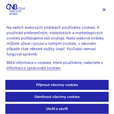
MENU
Na našich webových stránkách používáme cookies. K
používání preferenčních, statistických a marketingových
Úvod
Veřejnost
Servis pro média
cookies potřebujeme váš souhlas. Naše webové stránky
Autorské články, rozhovory
můžete užívat i pouze s nutnými cookies; v takovém
případě však některé služby (např. YouTube) nemusí
22. 5. 2006
fungovat správně.
Nejlepší DOHLED je
Bližší informace o cookies, které používáme, naleznete v
Informaci o zpracování cookies
.
komplexní POHLED
(FP-finanční poradce 22.5.2006 strana 10, rubrika: Finanční
Přijmout všechny cookies
trhy)
Odmítnout všechny cookies
Dosud oddělené součásti dozoru, nyní dohledu nad finančními
Uložit a zavřít
trhy se nejen přestěhovaly pod střechu ČNB, ale zároveň se