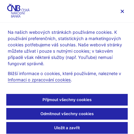
MENU
Na našich webových stránkách používáme cookies. K
používání preferenčních, statistických a marketingových
Úvod
Veřejnost
Servis pro média
cookies potřebujeme váš souhlas. Naše webové stránky
Autorské články, rozhovory
můžete užívat i pouze s nutnými cookies; v takovém
případě však některé služby (např. YouTube) nemusí
21. 2. 2018
Hampl Mojmír
fungovat správně.
Naším úkolem je teď
Bližší informace o cookies, které používáme, naleznete v
Informaci o zpracování cookies
.
mírně šlapat na brzdu
(Seznam.cz 21. 2. 2018, pořad Výzva Adama Junka)
Přijmout všechny cookies
Adam JUNEK, moderátor
Odmítnout všechny cookies
--------------------
Výzvu Seznamu přijal viceguvernér České národní banky
Uložit a zavřít
Mojmír Hampl, dobrý den.