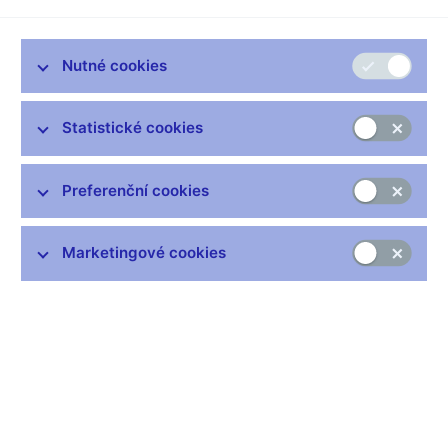
Mojmír HAMPL, viceguvernér ČNB
--------------------
Dobrý den.
Nutné cookies
Adam JUNEK, moderátor
--------------------
Statistické cookies
Já si na začátek vypůjčím citát jednoho z analytiků k posledním
číslům o inflaci. „Obava z přehřátí ekonomiky bude nutit
centrální banku, tedy vás, k různým opatřením, která vesměs
Preferenční cookies
povedou k posilování koruny a tím pádem k zhoršování situace
exportérů. Bude přitom na místě mírnit strach domácností z
Marketingové cookies
prudkého zdražování." Takže postupně, obáváte se jako Česká
národní banka přehřátí ekonomiky?
Mojmír HAMPL, viceguvernér ČNB
--------------------
Centrální banka je tady v zásadě proto, aby k nějakému
dramatickému přehřívání ekonomiky nedošlo. Je tady proto,
aby v těch dobrých časech šlapala mírně na brzdu tak, aby
právě k velkému přehřívání vůbec nedocházelo. Takže není.
Nejde o obavu, jde spíš o to, jestli budeme správně dělat naši