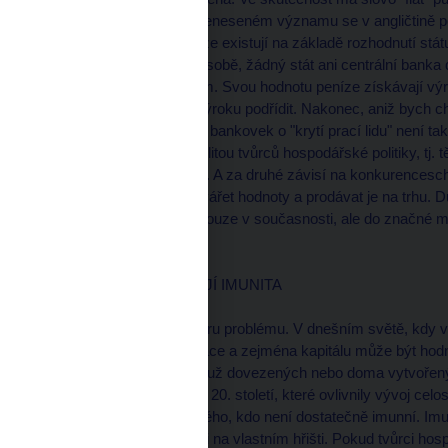
přeložit "staniž se". V přeneseném významu se v angličtině p
tudíž znamená, že peníze existují na základě rozhodnutí stát
nemají hodnotu samy o sobě, žádný stát ani centrální banka
ani za žádné jiné aktivum. Svou hodnotu peníze získávají v
ochotou lidí se tomuto výroku podřídit. Nakonec, aniž bych ch
výraz ze socialistických bankovek o "krytí prací lidu" není t
totiž zaprvé dána kredibilitou tvůrců hospodářské politiky, tj. t
nebo jakákoli jiná měna). A za druhé závisí na konkurencesch
měnu používajících vytvářet hodnoty a prodávat je na trhu. Důl
konkurenceschopnost pouze v současnosti, ale do značné mír
hospodářství.
HODNOTA MĚNY A JEJÍ IMUNITA
Tím se dostáváme k jádru problému. V dnešním světě, kdy v p
pohyb zboží, služeb, práce a zejména kapitálu může být hod
ekonomických šoků, ať už dovezených nebo doma vytvořenýc
ze druhé poloviny 90. let 20. století, které ovlivnily vývoj ce
která může smést každého, kdo není dostatečně imunní. Imuni
konzistentními politikami na vlastním hřišti. Pokud tvůrci ho