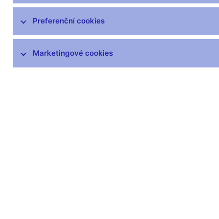
čnBlog
ČNBvlog
Preferenční cookies
ČNBpodcast
Fotogalerie
Marketingové cookies
Komentáře ČNB ke zveřejněným
statistickým údajům o inflaci a HDP
Audio, video
Prezentace pro novináře
Vystoupení, konference, semináře
Mediální karanténa
Harmonogramy a další informace
Kontakty