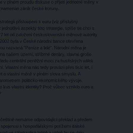
e v plném proudu diskuse o přijetí jednotné měny v
dznamenán zánik české koruny.
rategii přistoupení k euru (viz příslušný
dnotlivé aspekty této strategie, spíše se chci s
77 let od založení československé měnové autority
2002 byla v České národní bance otevřena
ou nazvaná "Peníze a lidé". Národní měna je
 na našem území, stříbrné denáry, slavné groše
ladu centrální peněžní moci za husitských válek
. Vlastní měna nás tedy provází přes tisíc let, i
 o vlastní měně v plném slova smyslu. A
barometrem politicko-ekonomického vývoje.
kus vlastní identity? Proč vůbec vzniklo euro a
?
V češtině nemáme odpovídající překlad a předem
spojenou s hospodářskými potížemi italské
vod ve středověké latině a volně by se dalo