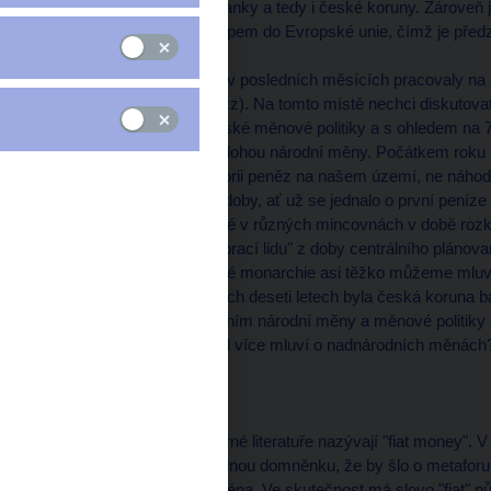
vzniku České národní banky a tedy i české koruny. Zároveň j
souvislosti s naším vstupem do Evropské unie, čímž je pře
Centrální banka a vláda v posledních měsících pracovaly na st
dokument na www.cnb.cz). Na tomto místě nechci diskutovat je
ohledem na deset let české měnové politiky a s ohledem na 
zamyslet obecněji nad úlohou národní měny. Počátkem roku 
expozice věnovaná historii peněz na našem území, ne náhod
odrazem a svědectvím doby, ať už se jednalo o první peníze
Václava II., haléře ražené v různých mincovnách v době rozk
anebo bankovky "kryté prací lidu" z doby centrálního plánovaní
když v rámci habsburské monarchie asi těžko můžeme mluvit
bezpochyby i v posledních deseti letech byla česká koruna 
Nepřipravíme se opuštěním národní měny a měnové politiky o 
proč se ve světě čím dál více mluví o nadnárodních měnách
FIAT MONEY
Dnešní měny se v odborné literatuře nazývají "fiat money". 
musím odmítnout případnou domněnku, že by šlo o metaforu 
automobilky stejného jména. Ve skutečnost má slovo "fiat" pů