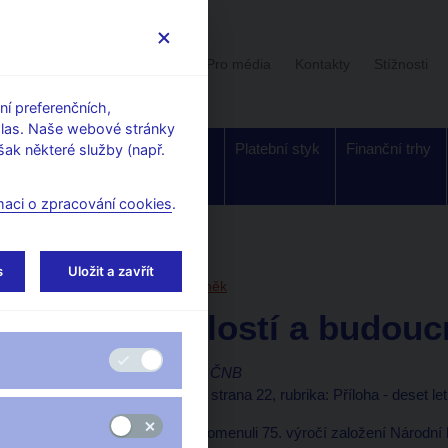
Uživatelská sekce
Stalo se
Pro média
Kontakty
Stížnosti
í preferenčních,
hlas. Naše webové stránky
Dohled a
Bankovky a
Platební styk
Finanční trhy
ak některé služby (např.
regulace
mince
maci o zpracování cookies
.
orské články, rozhovory
s
Uložit a zavřít
23. 1. 2003
Tůma Zdeněk
Nad minulostí a budouc
Zdeněk Tůma, guvernér ČNB
(Bankovnictví 23.1.2003 strana 22, rubrika: Příloha - deset l
V roce 2001 jsme si připomenuli 75. výročí založení Národní 