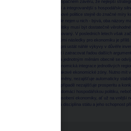
Tato úvaha tudíž vede k opačném závěru, že nejlepší strategií
je ekonomika otevřenější a integrovanější s hospodářsky siln
rozhodnutí o vlastní měnové politice stejně do značné míry k
Jak už to u ekonomů - ale nejen u nich - bývá, oba názory m
argument, že domácí politiky musí být dostatečně věrohodné a
není dostatečně disciplinovaný. V posledních letech však zač
finančních trzích s reálnými následky pro ekonomiku je příliš 
politiky nemusí být schopni ustát náhlé výkyvy v důvěře inv
Jednotnou měnu lze hájit i zatracovat řadou dalších argumentů
význam. Příklon k euru a jednotným měnám obecně se odvíjí
ekonomiky, přičemž ekonomická integrace jednotlivých regio
kurzového rizika uvnitř takové ekonomické zóny. Nutno mít 
včetně modelu jednotné měny, nezajišťuje automaticky stabili
sama o sobě v žádném případě nezajišťuje prosperitu a ko
náročnější prostředí pro domácí hospodářskou politiku, nebo
hladšímu průběhu přizpůsobení ekonomiky, ať už na vnější n
zcela klíčová rozpočtová disciplína státu a jeho schopnost p