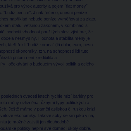
oužívá pro výrok autority a pojem "fiat money"
u: "budiž peníze". Jinak řečeno, dnešní peníze
 dnes například nebude peníze vyměňovat za zlato,
ýrokem státu, většinou zákonem, v kombinaci s
těl hodnotit vhodnost použitých slov, zjistíme, že
ak docela nesmyslný. Hodnota a stabilita měny je
ěch, kteří řekli "budiž koruna" (či dolar, euro, peso
opnosti ekonomiky, tzn. na schopnosti lidí tuto
ežitá přitom není kredibilita a
y i očekávání o budoucím vývoji politik a celého
osledních dvaceti letech rychle mizí bariéry pro
nota měny ovlivněna různými typy politických a
h. Ještě máme v paměti asijskou či ruskou krizi
losvětové ekonomiky. Takové šoky se šíří jako vlna,
tu je možné zajistit jen dlouhodobě
spodářské politiky neplní své domácí úkoly dobře,