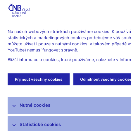
ABO-K
Na našich webových stránkách používáme cookies. K používán
statistických a marketingových cookies potřebujeme váš sou
O ČNB
Měnová
Finanční
můžete užívat i pouze s nutnými cookies; v takovém případě vš
YouTube) nemusí fungovat správně.
politika
stabilita
Bližší informace o cookies, které používáme, naleznete v
Infor
Úvod
Veřejnost
Servis pro média
Aut
Přijmout všechny cookies
Odmítnout všechny cookie
Servis pro média
Nutné cookies
Tiskové zprávy
Autorské články, rozhovory
Statistické cookies
Vystoupení a rozhovory guvernéra