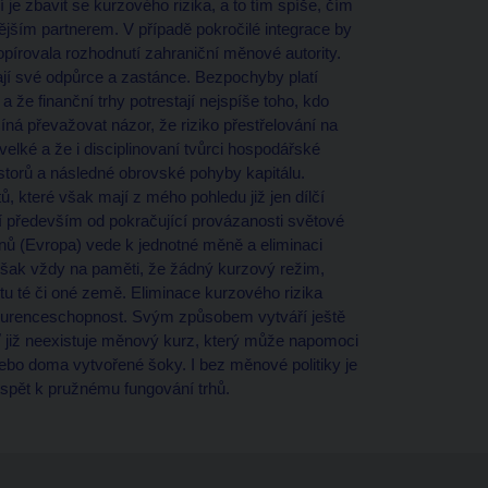
 je zbavit se kurzového rizika, a to tím spíše, čím
ějším partnerem. V případě pokročilé integrace by
opírovala rozhodnutí zahraniční měnové autority.
ají své odpůrce a zastánce. Bezpochyby platí
 že finanční trhy potrestají nejspíše toho, kdo
íná převažovat názor, že riziko přestřelování na
velké a že i disciplinovaní tvůrci hospodářské
estorů a následné obrovské pohyby kapitálu.
, které však mají z mého pohledu již jen dílčí
 především od pokračující provázanosti světové
nů (Evropa) vede k jednotné měně a eliminaci
však vždy na paměti, že žádný kurzový režim,
tu té či oné země. Eliminace kurzového rizika
nkurenceschopnost. Svým způsobem vytváří ještě
ť již neexistuje měnový kurz, který může napomoci
ebo doma vytvořené šoky. I bez měnové politiky je
řispět k pružnému fungování trhů.