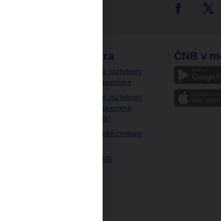
tter
odkazy
ČNB extra
ČNB v m
a
Vystoupení, rozhovory
a články guvernéra
ázky
Vystoupení, rozhovory
ajetku
a články guvernéra
ných prostor
(úplný výpis)
Návštěvnické centrum
ČNB
Historie ČNB