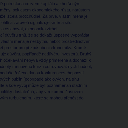
rdě potrestána odlivem kapitálu a zhoršeným
 měny, poklesem ekonomického růstu, nárůstem
žel zcela protichůdné. Za prvé, vlastní měna je
hltí a zároveň signalizuje směr a sílu
na oslabovat, ekonomika ztrácí
ácí důvěru trhů, že se dokáží úspěšně vypořádat
vlastní měna je nezbytná, neboť prostřednictvím
t prostor pro přizpůsobení ekonomiky. Kromě
izuje důvěru, popřípadě nedůvěru investorů. Druhý
jich očekávání nebývá vždy přiměřená a dochází k
 hodnoty měnového kurzu od rovnovážných hodnot,
ednoduše řečeno danou konkurenceschopností
ých bublin (popřípadě akciových, na trhu
ychle a kde vývoj může být poznamenán stádním
 politiky dostatečná, aby v rozumné časovém
novým turbulencím, které se mohou přenést do
A