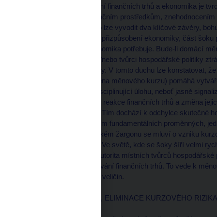
odrazí se to na hodnocení finančních trhů a ekonomika je tv
přístupem k novým finančním prostředkům, znehodnocením
nezaměstnanosti. Z toho lze vyvodit dva klíčové závěry, bohu
důležitým nástrojem pro přizpůsobení ekonomiky, část šoku po
přizpůsobení, které ekonomika potřebuje. Bude-li domácí mě
konkurenceschopnost a/nebo tvůrci hospodářské politiky ztr
se svými domácími úkoly. V tomto duchu lze konstatovat, že 
změny její hodnoty (změna měnového kurzu) pomáhá vytváře
toho má i významnou disciplinující úlohu, neboť jasně signal
závěr vyplývá z toho, že reakce finančních trhů a změna je
tzv. přestřelování kurzu. Tím dochází k odchylce skutečné
které jsou určeny vývojem fundamentálních proměnných, j
ekonomiky. V ekonomickém žargonu se mluví o vzniku kurzov
nemovitostí a podobně). Ve světě, kde se šoky šíří velmi r
chováním, nemusí být autorita místních tvůrců hospodářské
horizontu ukotvila očekávání finančních trhů. To vede k mě
silných výkyvů reálných veličin.
NEJLEPŠÍ STRATEGIE, ELIMINACE KURZOVÉHO RIZIK