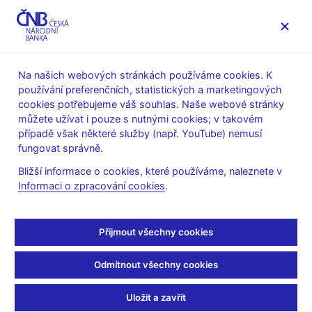
MENU
Na našich webových stránkách používáme cookies. K
používání preferenčních, statistických a marketingových
Úvod
Veřejnost
Servis pro média
cookies potřebujeme váš souhlas. Naše webové stránky
Autorské články, rozhovory
můžete užívat i pouze s nutnými cookies; v takovém
případě však některé služby (např. YouTube) nemusí
12. 8. 2010
Singer Miroslav
fungovat správně.
Miroslav Singer - Bankéř
Bližší informace o cookies, které používáme, naleznete v
Informaci o zpracování cookies
.
se žebradlem
Jan Hlaváč, Instinkt str. 10, 12. srpen
2010
Přijmout všechny cookies
Odmítnout všechny cookies
Vyrůstal na písničkách Visacího zámku. Dospíváním prošel v
důchodkách, na sobě vaťák, přes rameno žebradlo a na něm
Uložit a zavřít
„známku punku“. Dnes je mu dvaačtyřicet a nedávno ho Václav