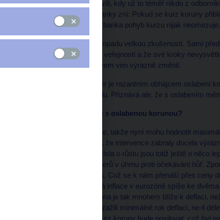
odhodlalo k akci a ve chvíli, kdy už to téměř nikdo z odborn
Od té doby z centrální banky zní: Pokud se kurz koruny přibl
V opačném směru však banka pohyb kurzu nijak neomezuje
Pro ČNB byl počátek listopadu velkou zkušeností. Sami předst
počátcích, komunikaci s veřejností a že své kroky nevysvětl
komunikace banky směrem ven výrazně změnil.
Guvernér Miroslav Singer je razantním obhájcem oslabení k
centrální bance za pravdu. Přiznává ale, že s oslabením měn
*
HN: Jak se Česku žije s oslabenou korunou?
Roční data ještě nemáme, takže nyní mohu hodnotit maximálně 
stav ekonomiky, ukazují, že intervence zabraly docela výraz
představovali. Celková čísla o růstu jsou totiž ještě o něco l
našich obchodních partnerů v úhrnu proti očekávání hůř. Zpo
nižší inflační tlaky i u nás. Což se k nám přenáší přes ceny
sáhli, tak byla očekávaná inflace v eurozóně spíše ke dvěm
jedno procento. A eurozóna je tak mnohem blíže k deflaci, než
bez toho kroku bychom zažili minimálně rok deflaci, ne-li dé
ekonomice signály, že kurz koruny bude posilovat, což byl 