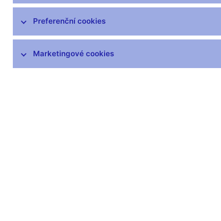
čnBlog
ČNBvlog
Preferenční cookies
ČNBpodcast
Fotogalerie
Marketingové cookies
Komentáře ČNB ke zveřejněným
statistickým údajům o inflaci a HDP
Audio, video
Prezentace pro novináře
Vystoupení, konference, semináře
Mediální karanténa
Harmonogramy a další informace
Kontakty