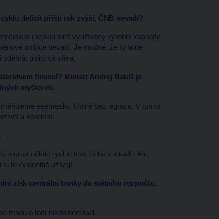
cyklu deficit příští rok zvýší, ČNB nevadí?
tenciálem (nejsou plně využívány výrobní kapacity
í měnové politice nevadí. Je možné, že to bude
odehrát politická sféra.
terstvem financí? Ministr Andrej Babiš je
elných myšlenek.
vyměňujeme esemesky. Úplně bez legrace. V tomto
zivní a korektní.
.
, napsat někde rychle text, třeba v letadle. Ale
 si to evidentně užívají.
ní zisk centrální banky do státního rozpočtu,
 se mnou o tom nikdo nemluvil.