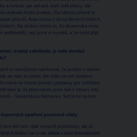
y a investic jak občanů, kteří měli příjmy, tak
stou maloobchodní prodeje, růst táhnou přesně ty
úspor přeruší. Auta rostou v dvouciferných číslech,
h číslech. Na druhou stranu to, že ekonomika roste
potřebnější, než jsme si mysleli, a že mohl přijít
er, trvaleji zakolísala, je naše domácí
lo?
ejmě si nemůžeme namlouvat, že jestliže v našem
tak se nám to vyhne. Ale stále na tom budeme
víli máme na straně domácí poptávky pro vstřebání
té také je, že před rokem jsme byli v situaci, kdy
artnerů – Slovenska a Německa. Teď jsme na tom
í úsporných opatření pravicové vlády.
et sice teď není nijak výrazně prorůstový, ale už
řejných financí se u nás dělala v dost dramatickém