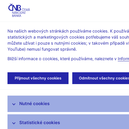
ABO-K
Na našich webových stránkách používáme cookies. K používán
statistických a marketingových cookies potřebujeme váš sou
O ČNB
Měnová
Finanční
můžete užívat i pouze s nutnými cookies; v takovém případě vš
YouTube) nemusí fungovat správně.
politika
stabilita
Bližší informace o cookies, které používáme, naleznete v
Infor
Úvod
Veřejnost
Servis pro média
Aut
Přijmout všechny cookies
Odmítnout všechny cookie
Servis pro média
Nutné cookies
Tiskové zprávy
Autorské články, rozhovory
Statistické cookies
Vystoupení a rozhovory guvernéra