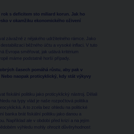
 rok s deficitem sto miliard korun. Jak ho
Česko v okamžiku ekonomického oživení
val závažně z nějakého udržitelného rámce. Jako
estabilizaci běžného účtu a vysoké inflaci. V tuto
má Evropa směřovat, jak udává kritérium
Evropě máme podstatně horší případy.
 dobrých časech pomáhá růstu, aby pak v
 Nebo naopak proticyklický, kdy stát výkyvy
fiskální politiku jako proticyklický nástroj. Dělali
ledu na typy vlád je naše rozpočtová politika
rocyklická. A to zcela bez ohledu na politické
 banka brát fiskální politiku jako danou a
 Například ale v období před krizí a na jejím
dnědobém výhledu mohly ohrozit důvěryhodnost