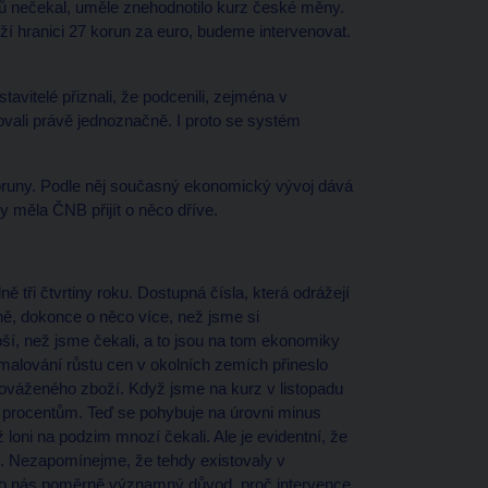
íků nečekal, uměle znehodnotilo kurz české měny.
íží hranici 27 korun za euro, budeme intervenovat.
.
avitelé přiznali, že podcenili, zejména v
ovali právě jednoznačně. I proto se systém
oruny. Podle něj současný ekonomický vývoj dává
y měla ČNB přijít o něco dříve.
tři čtvrtiny roku. Dostupná čísla, která odrážejí
ně, dokonce o něco více, než jsme si
epší, než jsme čekali, a to jsou na tom ekonomiky
malování růstu cen v okolních zemích přineslo
 dováženého zboží. Když jsme na kurz v listopadu
a procentům. Teď se pohybuje na úrovni minus
 loni na podzim mnozí čekali. Ale je evidentní, že
le. Nezapomínejme, že tehdy existovaly v
pro nás poměrně významný důvod, proč intervence