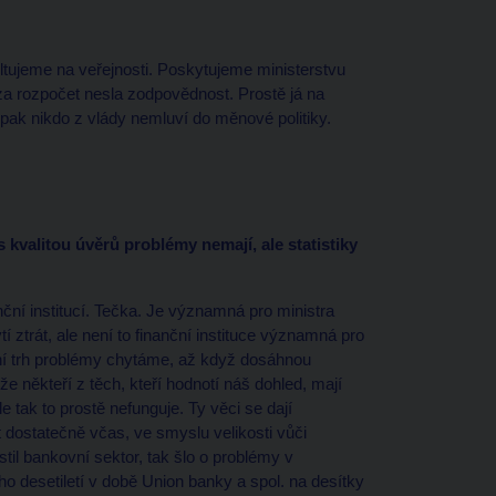
ltujeme na veřejnosti. Poskytujeme ministerstvu
 za rozpočet nesla zodpovědnost. Prostě já na
ak nikdo z vlády nemluví do měnové politiky.
kvalitou úvěrů problémy nemají, ale statistiky
ční institucí. Tečka. Je významná pro ministra
í ztrát, ale není to finanční instituce významná pro
nční trh problémy chytáme, až když dosáhnou
že někteří z těch, kteří hodnotí náš dohled, mají
 tak to prostě nefunguje. Ty věci se dají
t dostatečně včas, ve smyslu velikosti vůči
til bankovní sektor, tak šlo o problémy v
o desetiletí v době Union banky a spol. na desítky