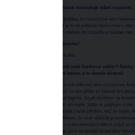
*
HN: Jistě s vámi ale ministr konzultuje státní rozpočet.
My máme už léta danou politiku, že rozpočtové věci nekonzu
odborné názory. A pak už je to na politické reprezentaci, aby
veřejnosti moc nemluvím vládám do rozpočtu a naopak nám p
*
HN: Funguje tato reciprocita?
S vládami to funguje už po léta.
*
HN: Jak si v současnosti vede bankovní sektor? Banky s 
vám kazí Česká exportní banka, a to docela výrazně.
Exportní banka z hlediska své velikosti není významnou finan
financí v okamžiku, kdy by za ním přišla se žádostí pro pokryt
finanční systém. Je prostě logické, že při dohlížení na fina
určitého rozměru. Jinak to ani nejde. Stále se potýkám s tím, 
představu, že máme zabránit chybě předtím, než se stane. Ale
postihnout, až když proběhnou. Je však důležité je postihova
systému. Řeknu to takto – v devadesátých letech, když se čis
rozměrech stamiliard. Pak jsme se dostali na počátku minuléh