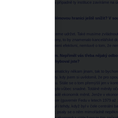
miliard. Teď to chytáme a případně ty instituce zavíráme na 
kampeliček.
*
HN: Chcete tuto problémovou hranici ještě snížit? V so
dohledu.
Spíš bych řekl, že to chceme udržet. Také musíme zvládnout p
zachycujeme, na stamiliony, to by znamenalo kancelářské dom
ekonomického hlediska není efektivní, nemluvě o tom, že není 
*
HN: Zpět k intervencím. Nepřiměl vás třeba nějaký odbo
negativní dopady? Pochyboval jste?
Ne. Kdyby inflace šla dramaticky někam jinam, tak to bychom
přivedl celý ten tok debaty, kdy jsem si uvědomil, že pro spous
příprava na minulou válku. Stále se o tom přemýšlí jen v konte
centrální banky také nebylo vůbec snadné. Totálně měnily oče
centrální banky musí v řadě ekonomik měnit. Jenže v ekonom
směrem. A že Paul Volcker (guvernér Fedu v letech 1979 až 
vůbec neznamená, že byl i tehdy, když byl v čele centrální 
šílené nenávistné dopisy, psaly se o něm mimořádně nepěkné
všeobecná představa, že ekonomika stále funguje tím způsobe