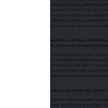
použít. Také se nám podařilo přerušit spirálu odkládání spotřeb
podniků. V tuto chvíli rostou investice firem, každý měsíc ro
položky, které se mají projevovat v okamžiku, kdy se spirála 
bílé zboží, tedy pračky a ledničky, ve vyšších jednocifernýc
více, než jsme čekali, také znamená, že náš krok byl mnohem 
dříve.
*
HN: Kdyby německá ekonomika, náš hlavní obchodní partn
poptávka už natolik silná, aby to české hospodářství ustá
U nás už začala poptávka táhnout ekonomický růst. Samozř
okolí začnou země zažívat dramatický hospodářský propad, 
lépe, než kdybychom intervence neprovedli. Navíc v tuto ch
takového případného šoku ještě poměrně velký prostor. Důleži
náš růst byl nižší než u našich dvou hlavních obchodních p
tak, že rosteme rychleji.
*
HN: Svůj vliv na rychlejší růst ale muselo mít i ukončen
Ano, přestali jsme fiskálně brzdit. Jinak řečeno státní rozpoč
nebrzdíme – a já říkám, zaplať pánbůh za to. Konsolidace ve