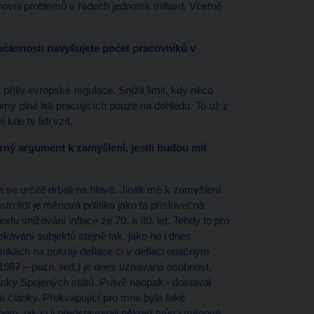
úrovni problémů v řádech jednotek miliard. Včetně
učasnosti navyšujete počet pracovníků v
říliv evropské regulace. Snížit limit, kdy něco
y plné lidí pracujících pouze na dohledu. To už z
kde ty lidi vzít.
rný argument k zamyšlení, jestli budou mít
 se určitě drbali na hlavě. Jinak mě k zamyšlení
tu lidí je měnová politika jako ta příslovečná
xtu snižování inflace ze 70. a 80. let. Tehdy to pro
kávání subjektů stejně tak, jako ho i dnes
ikách na pokraji deflace či v deflaci opačným
1987 – pozn. red.) je dnes uznávaná osobnost,
banky Spojených států. Právě naopak - dostával
 články. Překvapující pro mne byla také
m, jak si ji představovali někteří tvůrci měnové