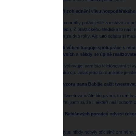
*
HN: Takže to, že se při zohlednění vlivu hospodářského 
Podívejte, výkon naší ekonomiky pořád ještě zaostává za po
ani pracovní síla, pozn. red.). Z praktického hlediska to naš
komplikovat život vládám za dva roky. Ale tuto debatu si musí 
*
HN: Jak v současnosti vůbec funguje spolupráce s minis
znám spoustou inovativních a někdy ne úplně realizovat
Mně to svým způsobem vyhovuje, namísto telefonování si 
jsem podobně založen jako on. Jinak jeho komunikace je inten
*
HN: Ještě můžete po vzoru pana Babiše začít tweetovat
To ne. Já si netroufnu na tweetování. Ale blogování, to mě baví
nejsem jediný bloger, všiml jsem si, že i někteří naši odborníci
*
HN: Co říkáte záměru Babišových poradců odvést rekord
dostalo se to na stůl?
Všechny nápady tohoto typu nikdy nebyly oficiálně zmíněny,