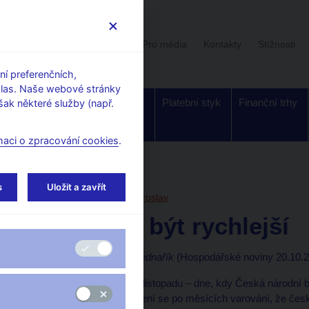
Uživatelská sekce
Stalo se
Pro média
Kontakty
Stížnosti
í preferenčních,
hlas. Naše webové stránky
Dohled a
Bankovky a
Platební styk
Finanční trhy
ak některé služby (např.
regulace
mince
maci o zpracování cookies
.
orské články, rozhovory
s
Uložit a zavřít
20. 10. 2014
Singer Miroslav
Měli jsme být rychlejší
Luděk Vainert, Radek Bednařík
(Hospodářské noviny 20.10.2
Téměř rok uplynul od 7. listopadu – dne, kdy Česká národní b
obyčejných lidí. Její vedení se po měsících varování, že če