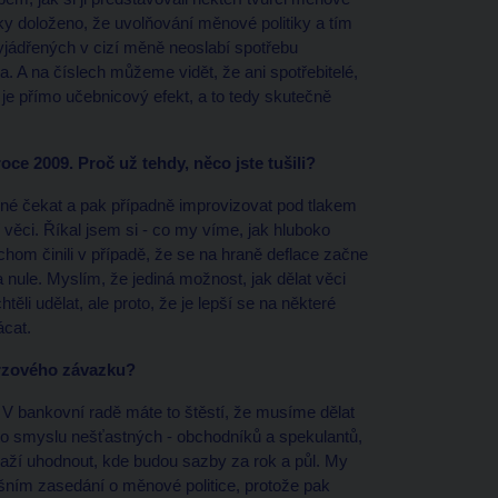
icky doloženo, že uvolňování měnové politiky a tím
jádřených v cizí měně neoslabí spotřebu
a. A na číslech můžeme vidět, že ani spotřebitelé,
To je přímo učebnicový efekt, a to tedy skutečně
roce 2009. Proč už tehdy, něco jste tušili?
né čekat a pak případně improvizovat pod tlakem
 věci. Říkal jsem si - co my víme, jak hluboko
hom činili v případě, že se na hraně deflace začne
le. Myslím, že jediná možnost, jak dělat věci
těli udělat, ale proto, že je lepší se na některé
ácat.
urzového závazku?
V bankovní radě máte to štěstí, že musíme dělat
omto smyslu nešťastných - obchodníků a spekulantů,
snaží uhodnout, kde budou sazby za rok a půl. My
ním zasedání o měnové politice, protože pak