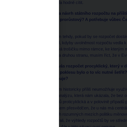
rozměru, v době, kdy byla hodně cítit.
*
HN: Vláda už schválila návrh státního rozpočtu na příští
hodnotíte, je podle vás prorůstový? A potřebuje vůbec 
prorůstový rozpočet?
Pro mě by nastal problém tehdy, pokud by se rozpočet dostá
velký problém bych viděl, kdyby uvolněnost rozpočtu vedla k d
chvíli se rozpočet dostává trošičku mimo rámce, ke kterým 
strukturálního deficitu. Na druhou stranu, musím říct, že v 
*
HN: Je to tedy podle vás rozpočet procyklický, který v
dobách ekonomického poklesu bylo o to víc nutné šetřit?
ekonomiky spíše zmírňuje?
Náš politický systém nám historicky příliš neumožňuje využívat 
jsme před několika lety analýzu, která nám ukázala, že bez oh
zhruba v polovině případů proticyklická a v polovině případů p
vybarvení vlády. Proto jsem přesvědčen, že u nás má centrální
přizpůsobovat v nějakých rozumných mezích politiku měnovou.
počátku jsme upozorňovali, že výhledy rozpočtů by ve stře
Česka v očích investorů. Ale v této situaci nyní nejsme.