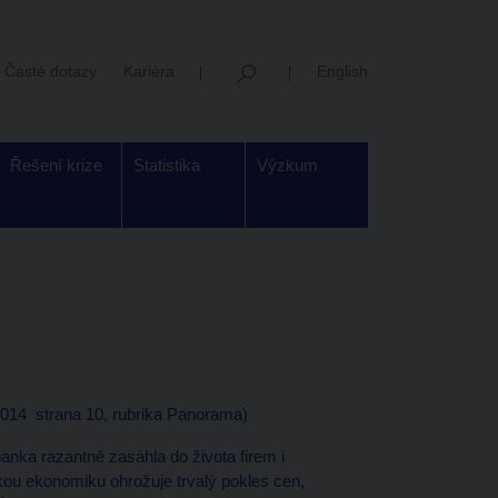
Časté dotazy
Kariéra
English
Řešení krize
Statistika
Výzkum
014 strana 10, rubrika Panorama)
anka razantně zasáhla do života firem i
skou ekonomiku ohrožuje trvalý pokles cen,