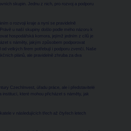
ovních skupin. Jednu z nich, pro rozvoj a podporu
ím o rozvoji kraje a nyní se pravidelně
 Právě u naší skupiny došlo podle mého názoru k
ťovat hospodářská komora, jejímž jedním z cílů je
cházet s náměty, jakým způsobem podporovat
l od velkých firem potřebují i podporu zvenčí. Naše
akčních plánů, ale pravidelně zhruba za dva
ury CzechInvest, úřadu práce, ale i představitelé
a institucí, které mohou přicházet s náměty, jak
atele v následujících třech až čtyřech letech