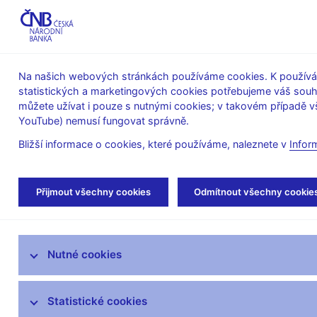
ABO-K
Na našich webových stránkách používáme cookies. K používán
statistických a marketingových cookies potřebujeme váš sou
O ČNB
Měnová
Finanční
můžete užívat i pouze s nutnými cookies; v takovém případě vš
YouTube) nemusí fungovat správně.
politika
stabilita
Bližší informace o cookies, které používáme, naleznete v
Infor
Úvod
Veřejnost
Servis pro média
Aut
Přijmout všechny cookies
Odmítnout všechny cookie
Servis pro média
Nutné cookies
Tiskové zprávy
Autorské články, rozhovory
Statistické cookies
Vystoupení a rozhovory guvernéra