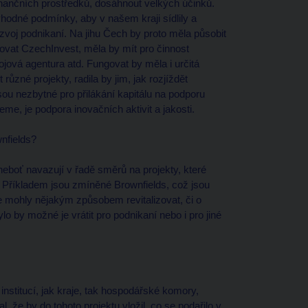
finančních prostředků, dosáhnout velkých účinků.
hodné podmínky, aby v našem kraji sídlily a
rozvoj podnikaní. Na jihu Čech by proto měla působit
vat CzechInvest, měla by mít pro činnost
ová agentura atd. Fungovat by měla i určitá
různé projekty, radila by jim, jak rozjíždět
jsou nezbytné pro přilákání kapitálu na podporu
me, je podpora inovačních aktivit a jakosti.
nfields?
eboť navazují v řadě směrů na projekty, které
it. Příkladem jsou zmíněné Brownfields, což jsou
 mohly nějakým způsobem revitalizovat, či o
lo by možné je vrátit pro podnikaní nebo i pro jiné
institucí, jak kraje, tak hospodářské komory,
, že by do tohoto projektu vložil, co se podařilo v