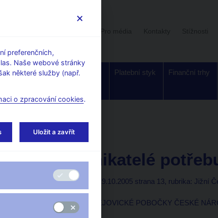
Uživatelská sekce
Stalo se
Pro média
Kontakty
Stížnosti
í preferenčních,
hlas. Naše webové stránky
Dohled a
Bankovky a
Platební styk
Finanční trhy
ak některé služby (např.
regulace
mince
maci o zpracování cookies
.
orské články, rozhovory
s
Uložit a zavřít
19. 10. 2005
Malí podnikatelé potřeb
Vladimír Vácha
(Právo 19.10.2005 strana 13, rubrika: Jižní 
ŘEDITEL ČESKOBUDĚJOVICKÉ POBOČKY ČESKÉ NÁROD