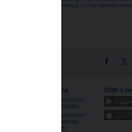
minulosti zprovoznit. Znamená to, že určitý informační systém tad
uživatelům.
tter
odkazy
ČNB extra
ČNB v m
a
Vystoupení, rozhovory
a články guvernéra
ázky
Vystoupení, rozhovory
ajetku
a články guvernéra
ných prostor
(úplný výpis)