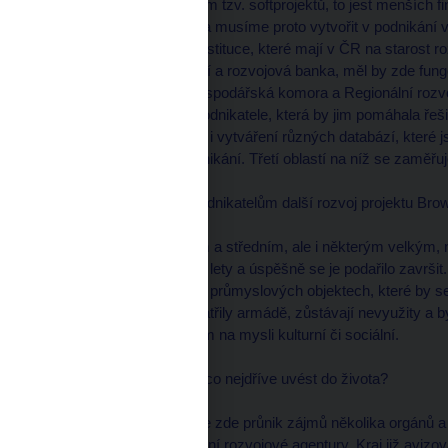
Například prostřednictvím tzv. softprojektů, to jest menších 
Zatím jsme na počátku a musíme proto vytvořit v podnikání v
efektivně pracovaly ty instituce, které mají v ČR na starost 
Českomoravská záruční a rozvojová banka, měl by zde fungo
dostatečné možnosti hospodářská komora a Regionální rozvoj
informační služba pro podnikatele, která by jim pomáhala řešit 
podnikání. S tím souvisí i vytváření různých databází, které 
malého a středního podnikání. Třetí oblastí na níž se zaměřuje
* Pomohl by menším podnikatelům další rozvoj projektu Brow
Myslím, že nejen malým a středním, ale i některým velkým, n
jsme řešili před několika lety a úspěšně se je podařilo završ
informace o opuštěných průmyslových objektech, které by se
objektech, které dříve patřily armádě, zůstávají nevyužity a by
využití obcí a měst. Mám na mysli kulturní či sociální.
* Je šance tento záměr co nejdříve uvést do života?
Myslím, že ano, neboť je zde průnik zájmů několika orgánů a 
CzechInvestu i Regionální rozvojové agentury. Kraj již avizoval