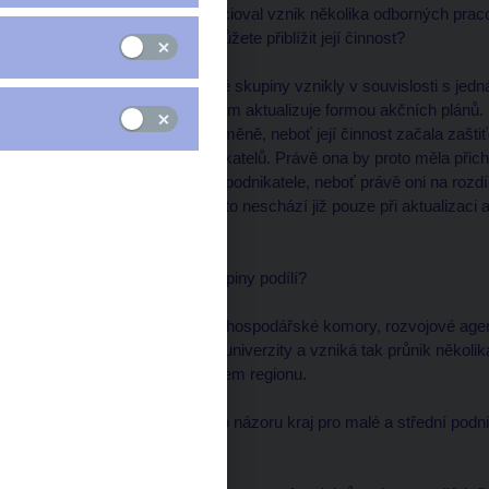
* Kraj již před časem inicioval vznik několika odborných prac
podnikání, vedete vy. Můžete přiblížit její činnost?
Obecně řečeno zmíněné skupiny vznikly v souvislosti s jednán
každoročně tento program aktualizuje formou akčních plánů.
významné kvalitativní změně, neboť její činnost začala zašti
prosazovat zájmy podnikatelů. Právě ona by proto měla při
zejména malé a střední podnikatele, neboť právě oni na rozdí
pracovní skupina se proto neschází již pouze při aktualizaci 
měsíce.
* Kdo se na činnosti skupiny podílí?
Jsou to jednak zástupci hospodářské komory, rozvojové agent
obcí a měst, Jihočeské univerzity a vzniká tak průnik několik
rozvíjet podnikání v našem regionu.
* Co může podle vašeho názoru kraj pro malé a střední podnik
udělat?