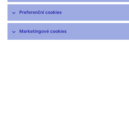
čnBlog
ČNBvlog
Preferenční cookies
ČNBpodcast
Fotogalerie
Marketingové cookies
Komentáře ČNB ke zveřejněným
statistickým údajům o inflaci a HDP
Audio, video
Prezentace pro novináře
Vystoupení, konference, semináře
Mediální karanténa
Harmonogramy a další informace
Kontakty