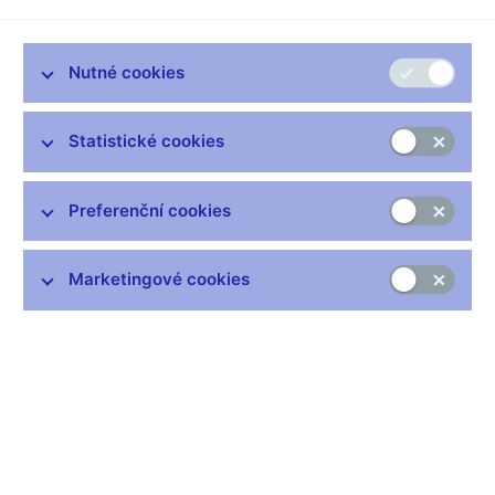
založen na stabilním fungování měnových kurzů, jejichž
základem bylo zlato, se brzy dostal do slepé uličky. Světová
hospodářská krize v letech 1929 až 1933 narušila světové
Nutné cookies
finance, což negativně podvázalo mezinárodní obchod. Jediným
východiskem se ukázala mezinárodní spolupráce, která by
Statistické cookies
oproti izolovaným postupům jednotlivých vlád zajistila
uspořádání mezinárodních finančních vztahů založených na
společném zájmu všech zúčastněných států.
Preferenční cookies
VZNIK MMF A ROZPAD BRETTONWOODSKÉHO
SYSTÉMU
Marketingové cookies
Složitá jednání nakonec vyústila v červenci 1944 na konferenci
Spojených národů v Bretton Woods v rozhodnutí založit
Mezinárodního měnový fond (MMF) spolu s Mezinárodní
bankou pro obnovu a rozvoj. Oficiálně MMF vznikl 27. prosince
1945, když 29 zemí podepsalo Articles of Agreement, a 1.
března 1947 zahájil svoji činnost. Brettonwoodský systém byl
tehdy velmi inovativní:
* mezinárodní měnová spolupráce byla poprvé založena na