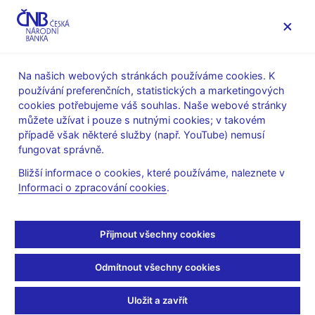
MENU
Na našich webových stránkách používáme cookies. K
používání preferenčních, statistických a marketingových
Úvod
Veřejnost
Servis pro média
cookies potřebujeme váš souhlas. Naše webové stránky
Autorské články, rozhovory
můžete užívat i pouze s nutnými cookies; v takovém
případě však některé služby (např. YouTube) nemusí
18. 11. 2004
fungovat správně.
MMF po šedesáti letech
Bližší informace o cookies, které používáme, naleznete v
Informaci o zpracování cookies
.
Petr Procházka, Petr Sedláček, ČNB
(Bankovnictví 18.11.2004 strana 27, rubrika: Měna a regulace)
Přijmout všechny cookies
Letos slaví Mezinárodní měnový fond 60 let svého založení. To
Odmítnout všechny cookies
je nejenom příležitost se ohlédnout zpět, ale zároveň se i
zamyslet, jakou roli hraje tato organizace dnes a kam směřuje.
Uložit a zavřít
Vývoj světové ekonomiky po první světové válce, který měl být