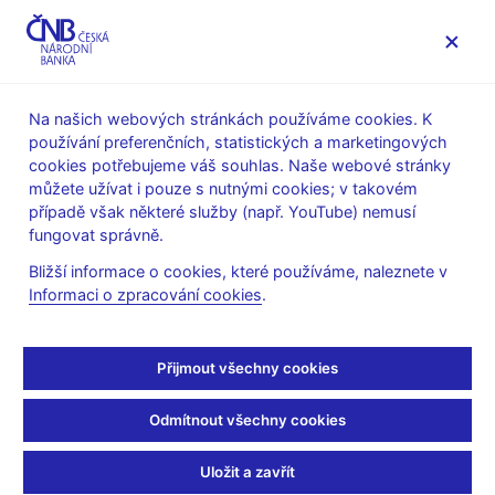
MENU
Na našich webových stránkách používáme cookies. K
používání preferenčních, statistických a marketingových
Úvod
Veřejnost
Servis pro média
cookies potřebujeme váš souhlas. Naše webové stránky
Autorské články, rozhovory
můžete užívat i pouze s nutnými cookies; v takovém
případě však některé služby (např. YouTube) nemusí
27. 11. 2009
Zamrazilová Eva
fungovat správně.
Lepší finanční
Bližší informace o cookies, které používáme, naleznete v
Informaci o zpracování cookies
.
gramotnost by mohla
zabránit další krizi
Přijmout všechny cookies
(Rádio Česko, 27. 11.)
Odmítnout všechny cookies
Neschopnost lidí rozeznat dobrý obchod od špatného byla
Uložit a zavřít
jednou z příčin finanční krize. I proto by jedním z preventivních