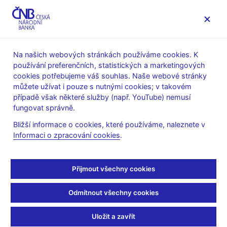
MENU
Na našich webových stránkách používáme cookies. K
používání preferenčních, statistických a marketingových
Úvod
Veřejnost
Servis pro média
cookies potřebujeme váš souhlas. Naše webové stránky
Autorské články, rozhovory
můžete užívat i pouze s nutnými cookies; v takovém
případě však některé služby (např. YouTube) nemusí
3. 4. 2017
Rusnok Jiří
fungovat správně.
Krizové scénáře nám
Bližší informace o cookies, které používáme, naleznete v
Informaci o zpracování cookies
.
nehrozí
(Export Journal 1/2017, strana 22, rubrika Názor)
Přijmout všechny cookies
Guvernér centrální banky hodnotí v emailovém rozhovoru pro
Odmítnout všechny cookies
Export Journal dopad měnových intervencí, zamýšlí se nad tím,
jak jejich ukončení ovlivní ekonomiku, a také nad budoucností
Uložit a zavřít
koruny.