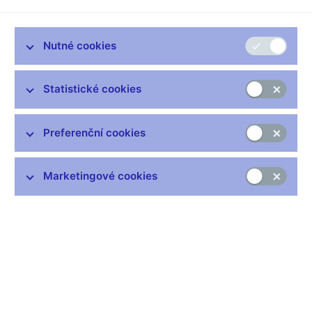
Je osmnáct hodin a třicet osm minut, posloucháte Radiofórum.
Většina z nás před pár dny asi zaznamenala zprávu, že ve
Spojených státech zkrachovala velká hypoteční banka.
Nutné cookies
Informace srozumitelná, jasná a k rychlému pozapomnění.
Tomu, že právě tento krach odstartoval řetězec událostí, které
mohou vyústit v globální hospodářskou recesi, už není tak
Statistické cookies
jednoduché porozumět. Spojené státy mají nejrozvinutější
hypoteční trh na světě, konkurence je velká, zadlužena na dům
či byt je většina Američanů a noví bonitní zákazníci se hledají
Preferenční cookies
těžko. I proto se před pár lety rozjel nový business, půjčovat na
nemovitost i klientům, kteří měli v minulosti problémy se
splácením úvěrů. Takových je v Americe požehnaně. Kreditní
Marketingové cookies
disciplína dlužníků se ale s novou šancí, kterou jim hypoteční
banky poskytly, nijak nezvedla a bankám se nahromadily
špatné úvěry. Aby situaci ustály, začaly razantně zvyšovat
úroky, čímž se ovšem zvýšil i počet neplatičů, poněvadž
hypoteční splátky byly najednou podstatně vyšší. A postihlo to i
půjčky v mezibankovním styku, čímž se celá situace přelila i do
zahraničí. Americké banky přestaly svým partnerům po světě
půjčovat, ti museli udělat to samé a také zvýšit úroky. Úvěry
podražily, přestal o ně být zájem, do světových ekonomik