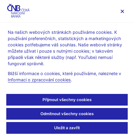
MENU
Na našich webových stránkách používáme cookies. K
používání preferenčních, statistických a marketingových
Úvod
Veřejnost
Servis pro média
cookies potřebujeme váš souhlas. Naše webové stránky
Autorské články, rozhovory
můžete užívat i pouze s nutnými cookies; v takovém
případě však některé služby (např. YouTube) nemusí
10. 8. 2007
Singer Miroslav
fungovat správně.
Krize na americkém trhu
Bližší informace o cookies, které používáme, naleznete v
Informaci o zpracování cookies
.
rizikových hypoték
Rozhovor s Miroslavem Singerem, viceguvernérem ČNB pro
Přijmout všechny cookies
ČRo 1 - Radiožurnál, 10.8.2007, 18:00 Radiofórum
Bankovnictví a peněžnictví
Odmítnout všechny cookies
Václav SOCHOR, moderátor
Uložit a zavřít
--------------------