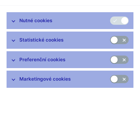
zákazníků nebo investičních fondů, který zpřesňuje
dosavadní právní předpisy a týká se také investičních
zprostředkovatelů a vázaných zástupců. Na některé z
Nutné cookies
nejvíce diskutovaných ustanovení benchmarku jsme se
zeptali Ladislava Kročáka, ředitele sekce dohledu nad
finančním trhem II České národní banky.
Statistické cookies
Jaké skutečnosti vedly ČNB k vydání Dohledového
benchmarku č. 2/2019?
Preferenční cookies
Dohledový benchmark je standardní nástroj komunikace,
kterým ČNB sdílí své poznatky z dohledové činnosti s
Marketingové cookies
odbornou veřejností. Vydáváme jej zejména tehdy, pokud máme
z dohledové praxe zjištění, která se opakují a zároveň mají
potenciál negativně ovlivnit finanční trh nebo jeho účastníky.
Dohledová a kontrolní činnost má určitou periodicitu. Proto ČNB
považuje za vhodné upozornit dohlížené subjekty na opakující
se zjištění pokud možno včas. Společnosti se tak mohou
obeznámit s příslušnou problematikou, přístupem ČNB k
danému problému, a mají tak dostatek času přijmout v předstihu
příslušná opatření. Dohlížené subjekty tak získávají přiměřenou