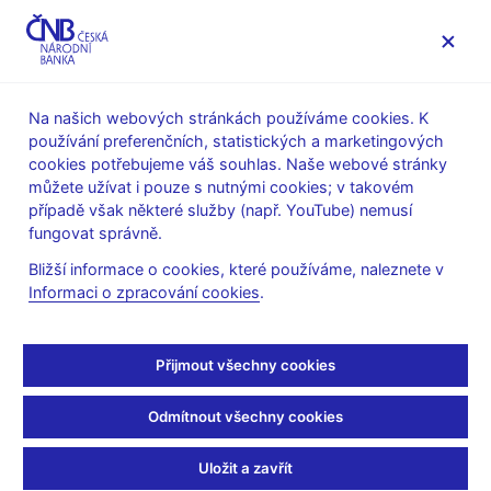
MENU
Na našich webových stránkách používáme cookies. K
používání preferenčních, statistických a marketingových
Úvod
Veřejnost
Servis pro média
cookies potřebujeme váš souhlas. Naše webové stránky
Autorské články, rozhovory
můžete užívat i pouze s nutnými cookies; v takovém
případě však některé služby (např. YouTube) nemusí
29. 4. 2019
fungovat správně.
Korporátní dluhopisy
Bližší informace o cookies, které používáme, naleznete v
Informaci o zpracování cookies
.
pohledem ČNB
Dagmar Krátká
(Poradci-sobě.cz 26. 4. 2019, rubrika Investice)
Přijmout všechny cookies
Korporátní dluhopisy – téma, kterému se na webu Poradci-
Odmítnout všechny cookies
sobě.cz už nějaký čas věnujeme. Česká národní banka
vydala v březnu
Dohledový benchmark č. 2 (pdf, 545 kB)
k
Uložit a zavřít
nabývání dluhových investičních nástrojů do majetku