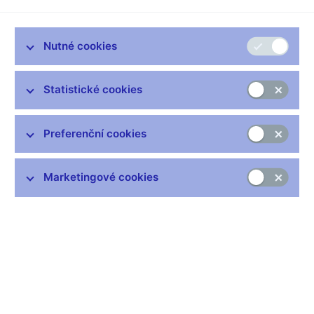
Představte si, že výchozí stav je roven 1. Bez snahy za rok
dosáhnete výsledku 1^365=1. Zůstanete na místě. Kdybyste
každý den přidali k pracovní píli jen pouhé jedno procento, pak
Nutné cookies
za rok dosáhnete zlepšení (1+1%)^365, respektive
1,01^365=37,8. Naopak když budete každodenně jen
pesimisticky na vše nadávat, ventilovat své emoce na
Statistické cookies
sociálních sítích a zbrzdíte třeba o procento denně, pak za rok
dosáhnete výsledek (1-1%)^365, respektive 0,99^365=0,03.
Preferenční cookies
Jako člen bankovní rady ČNB jsem před rokem zvolil píli bez
emocí. Česku totiž hrozily dvě krize naráz: ke zdravotní mohla
přibýt i finanční. Během toho roku jsme jako ČNB nabídli
Marketingové cookies
konzistentní politiku, která krok za krokem snižuje riziko
finanční krize a podporuje ekonomiku. Druhá varianta by byla
stát se rádoby odborníky na epidemii. Kritizovat, vymýšlet
pseudonápady a ventilovat emoce, jako se to děje na sociálních
sítích. Díky prvnímu postupu zůstalo bankovnictví během těch
posledních 365 dní silné a stabilní. Je potřeba ale vytrvat,
nejsme ještě na konci.
Před rokem jsem napsal článek Finanční plán pro ekonomiku.