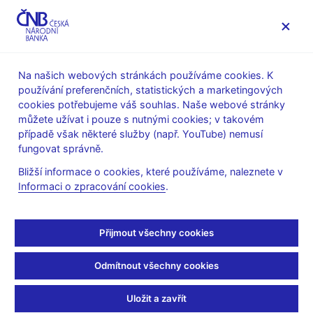
MENU
Na našich webových stránkách používáme cookies. K
používání preferenčních, statistických a marketingových
Úvod
Veřejnost
Servis pro média
cookies potřebujeme váš souhlas. Naše webové stránky
Autorské články, rozhovory
můžete užívat i pouze s nutnými cookies; v takovém
případě však některé služby (např. YouTube) nemusí
12. 4. 2021
Michl Aleš
fungovat správně.
Každý den o krok dál:
Bližší informace o cookies, které používáme, naleznete v
Informaci o zpracování cookies
.
když se jen nenadává na
Facebooku
Přijmout všechny cookies
Aleš Michl
(Mladá fronta DNES 12. 4. 2021 strana 9, rubrika
Odmítnout všechny cookies
Názory)
Jestřábi a holubice
Uložit a zavřít