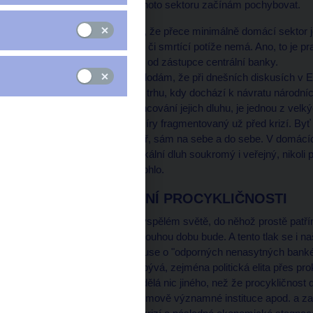
budoucích pravidlech tohoto sektoru začínám pochybovat.
Jistě, můžete namítnout, že přece minimálně domácí sektor j
Evropě, že žádné akutní či smrtící potíže nemá. Ano, to je 
tuto větu měli slyšet než od zástupce centrální banky.
A k tomu jako odbočku dodám, že při dnešních diskusích v E
fragmentace jednotného trhu, kdy dochází k návratu národních 
národním vládám a financování jejich dluhu, je jednou z velk
fakt, že byl do značné míry fragmentovaný už před krizí. Byť j
velmi orientovaný dovnitř, sám na sebe a do sebe. V domácíc
lokální měně financují lokální dluh soukromý i veřejný, nikol
alespoň v této krizi pomohlo.
DALŠÍ ZVYŠOVÁNÍ PROCYKLIČNOSTI
Ale přesto platí, že ve vyspělém světě, do něhož prostě patř
autorit a jistě poměrně dlouhou dobu bude. A tento tlak se i 
politicky zde žádná diskuse o "odporných nenasytných banké
Přitom, jak už tomu tak bývá, zejména politická elita přes p
sektoru a jeho aktivit nedělá nic jiného, než že procykličnost 
likviditu, expozice, systémově významné instituce apod. a z