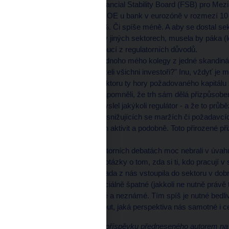
Poslední prezentace Financial Stability Board (FSB) pro Me
totiž investoři požadují ROE u bank v eurozóně v rozmezí 10
době v průměru 6 až 8 %. Či spíše méně. A aby se dostal se
investoři mohou objevit v jiných sektorech, musela by páka (
zase nechtěné a nežádoucí z regulatorních důvodů.
Pak je absurdní dotaz jednoho mého kolegy z jedné skandináv
upřímně ptal: "Kam zmizeli všichni investoři?" Inu, vždyť j
vlastně do finančního sektoru ty hory požadovaného kapitálu
Přitom všichni jakoby zapomněli, že trh sám dělá přizpůsobení
zacílenější, než by vymyslel jakýkoli regulátor - a že to prů
klientském monitoringu, snižujících se maržích či požadavcích 
omezení některých jejich aktivit a podobně. Toto přirozené při
hranicemi.
To jako bychom v regulatorních debatách moc nebrali v úva
- To vše včetně vstupní otázky o tom, zda si ti, kdo pracují v
práci, zmiňuji proto, že řada z nás vstoupila do sektoru v do
opravdu špatné či potenciálně špatné (jakkoli ne nutně právě 
to určitě v mnohém nové a neznámé. Tím spíš je nutné bedlivě 
abychom uměli odhadnout, jaká perspektiva nás samotné i ce
Text je upravenou verzí příspěvku předneseného autorem na