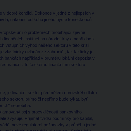
e v dobré kondici. Dokonce v jedné z nejlepších v
pravda, nakonec od koho jiného byste koneckonců
vropské unii o problémech probíhající zjevné
finančních institucí na národní trhy a například k
ých vstupních výhod našeho sektoru v této krizi
e vlastnicky ovládán ze zahraničí, tak fakticky je
h bankách například v průměru lokální depozita v
i přeshraniční. To českému finančnímu sektoru
íme, je finanční sektor předmětem obrovského tlaku
našeho sektoru přímo či nepřímo bude týkat, byť
řích" neprobíhá.
roklamovaný boj s procykličností bankovního
dále zvyšuje. Přijímat tvrdší podmínky pro kapitál,
avádět nové regulatorní požadavky v průběhu jedné