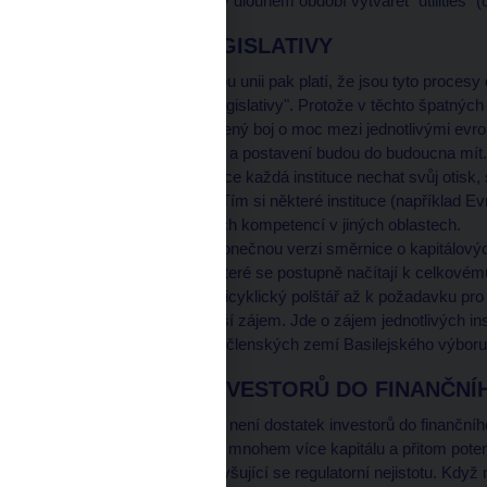
z bank možná budeme v dlouhém období vytvářet "utilities" (č
DOMINANCE LEGISLATIVY
Specificky pro Evropskou unii pak platí, že jsou tyto procesy 
takzvanou "dominanci legislativy". Protože v těchto špatnýc
integrace a rovněž zesílený boj o moc mezi jednotlivými evro
A také boj o to, jakou roli a postavení budou do budoucna mít
každé klíčové normě chce každá instituce nechat svůj otisk, s
požadavků v normách. Tím si některé instituce (například Ev
tvrzený nedostatek svých kompetencí v jiných oblastech.
Takže až třeba uvidíte konečnou verzi směrnice o kapitálových
aditivní prvky kapitálu, které se postupně načítají k celkov
(od základního přes proticyklický polštář až k požadavku pr
mnoha částmi stojí i další zájem. Jde o zájem jednotlivých in
výboru ECON, Komise, členských zemí Basilejského výboru a j
NEDOSTATEK INVESTORŮ DO FINANČNÍ
A pak se všichni diví, že není dostatek investorů do finan
po finančních institucích mnohem více kapitálu a přitom pote
návratnost kapitálu a zvyšující se regulatorní nejistotu. Když ni