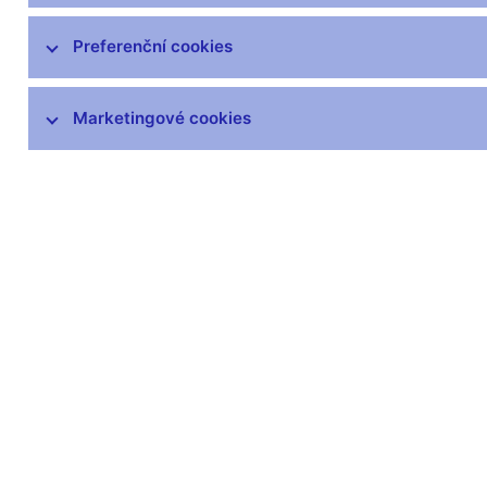
čnBlog
ČNBvlog
Preferenční cookies
ČNBpodcast
Fotogalerie
Marketingové cookies
Komentáře ČNB ke zveřejněným
statistickým údajům o inflaci a HDP
Audio, video
Prezentace pro novináře
Vystoupení, konference, semináře
Mediální karanténa
Harmonogramy a další informace
Kontakty