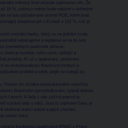
zinárodní měnový fond ukázala zajímavou věc. Že
 až 18 %, zatímco sektor bude nabízet v dohledné
ktor na tyto požadované úrovně ROE, které jinak
leverage) stoupnout jen v Evropě o 122 %, což je
ské centrální banky, který se na jednání zcela
e maximálně odrazujeme a neptáme se na to, kdo
 za snesitelných podmínek přinese.
, které je mnohdy velmi ostré, ostřejší a
běžně probíhá. Ať už v opakování, zesíleném
na restrukturalizaci finančních institucí a
způsobení probíhá a silně, ptejte se kolegů za
hu. Ovšem trh zkrátka nemá tiskového mluvčího.
 sektoru finančního zprostředkování, vybrali dobrou
brých časech. A řada z nás zažívá poprvé ty
teď a právě tady u nás). Jsou to zajímavé časy, je
sledovat reakci autorit a jejich chování,
lý sektor čeká.
 výroční konferenci společnosti KPMG v Praze