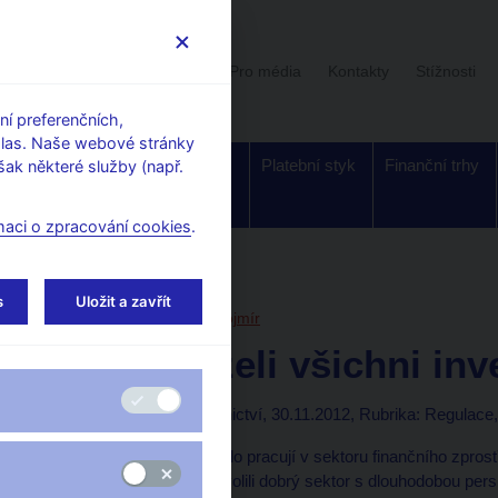
Uživatelská sekce
Stalo se
Pro média
Kontakty
Stížnosti
í preferenčních,
hlas. Naše webové stránky
Dohled a
Bankovky a
Platební styk
Finanční trhy
ak některé služby (např.
regulace
mince
maci o zpracování cookies
.
orské články, rozhovory
s
Uložit a zavřít
30. 11. 2012
Hampl Mojmír
Kam zmizeli všichni inv
Mojmír Hampl
(Bankovnictví, 30.11.2012, Rubrika: Regulace,
Myslíte si, že všichni, kdo pracují v sektoru finančního zpros
dobré povolání? Že si zvolili dobrý sektor s dlouhodobou per