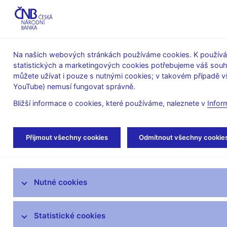
ABO-K
Na našich webových stránkách používáme cookies. K používán
statistických a marketingových cookies potřebujeme váš sou
O ČNB
Měnová
Finanční
můžete užívat i pouze s nutnými cookies; v takovém případě vš
YouTube) nemusí fungovat správně.
politika
stabilita
Bližší informace o cookies, které používáme, naleznete v
Infor
Úvod
Veřejnost
Servis pro média
Aut
Přijmout všechny cookies
Odmítnout všechny cookie
Servis pro média
Nutné cookies
Tiskové zprávy
Autorské články, rozhovory
Statistické cookies
Vystoupení a rozhovory guvernéra