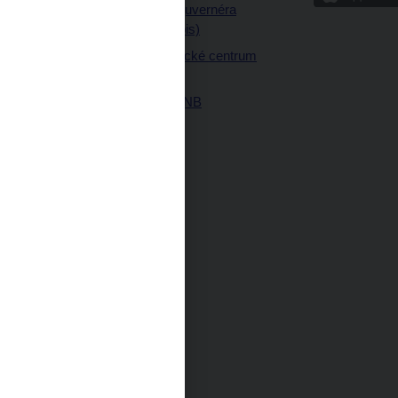
a články guvernéra
ných prostor
(úplný výpis)
Návštěvnické centrum
ČNB
Historie ČNB