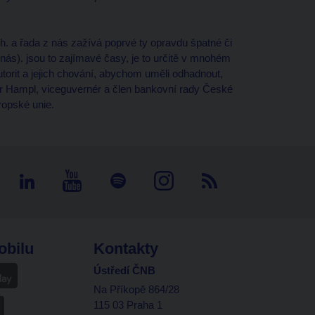
h. a řada z nás zažívá poprvé ty opravdu špatné či
 nás). jsou to zajímavé časy, je to určitě v mnohém
torit a jejich chování, abychom uměli odhadnout,
ír Hampl, viceguvernér a člen bankovní rady České
ropské unie.
obilu
Kontakty
Ústředí ČNB
Na Příkopě 864/28
115 03 Praha 1