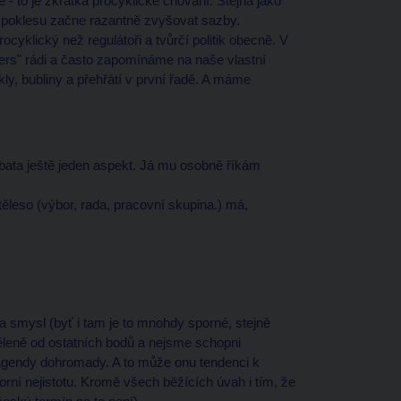
 - to je zkrátka procyklické chování. Stejná jako
 poklesu začne razantně zvyšovat sazby.
cyklický než regulátoři a tvůrčí politik obecně. V
kers" rádi a často zapomínáme na naše vlastní
ly, bubliny a přehřátí v první řadě. A máme
ebata ještě jeden aspekt. Já mu osobně říkám
ěleso (výbor, rada, pracovní skupina.) má,
 smysl (byť i tam je to mnohdy sporné, stejně
ěleně od ostatních bodů a nejsme schopni
gendy dohromady. A to může onu tendenci k
torní nejistotu. Kromě všech běžících úvah i tím, že