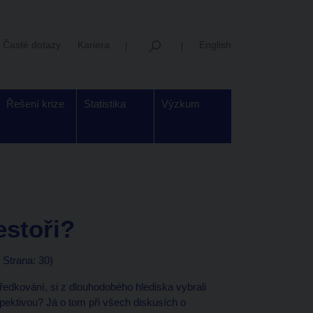
Časté dotazy
Kariéra
English
Řešení krize
Statistika
Výzkum
estoři?
 Strana: 30)
tředkování, si z dlouhodobého hlediska vybrali
spektivou? Já o tom při všech diskusích o