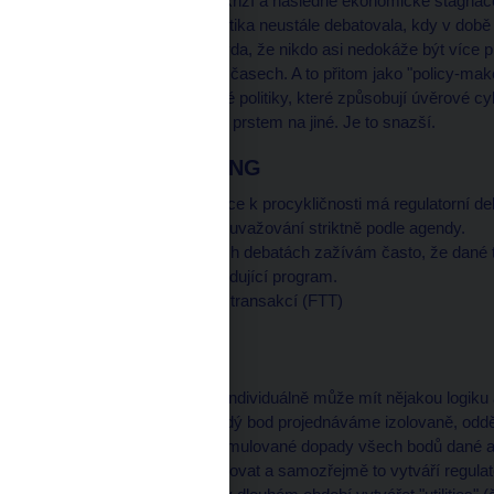
z největších finančních krizí a následné ekonomické stagnace
kdyby dnes měnová politika neustále debatovala, kdy v době
Platí zřejmě známá pravda, že nikdo asi nedokáže být více pro
dobrých a i ve špatných časech. A to přitom jako "policy-ma
procyklické hospodářské politiky, které způsobují úvěrové cyk
tendenci raději ukazovat prstem na jiné. Je to snazší.
AGENDA-THINKING
Kromě přirozené tendence k procykličnosti má regulatorní d
"agenda-thinking" neboli uvažování striktně podle agendy.
V evropských i globálních debatách zažívám často, že dané t
modelově podáno, následující program.
Bod 1: Daň z finančních transakcí (FTT)
Bod 2: Solvency II
bod 3: Basel III
Bod 4: CRD IV
Každý bod sám o sobě individuálně může mít nějakou logiku a
jako u FTT), ale my každý bod projednáváme izolovaně, odd
uvažovat a domyslet kumulované dopady všech bodů dané a
procykličnosti ještě zesilovat a samozřejmě to vytváří regula