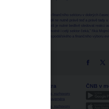
dne 2. listopadu 2012.
***
"Řada z nás vstoupila do finančního sektoru v dobrých časec
potenciálně špatné (jakkoli ne nutně právě teď a právě tady u
nové a neznámé. Tím spíš je nutné bedlivě sledovat reakci au
jaká perspektiva nás samotné i celý sektor čeká," říká Mojm
národní banky a člen Hospodářského a finančního výboru ev
tter
odkazy
ČNB extra
ČNB v m
a
Vystoupení, rozhovory
a články guvernéra
ázky
Vystoupení, rozhovory
ajetku