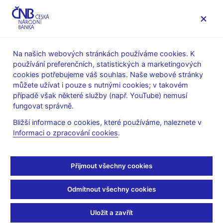
MENU
Na našich webových stránkách používáme cookies. K
používání preferenčních, statistických a marketingových
Úvod
Veřejnost
Servis pro média
cookies potřebujeme váš souhlas. Naše webové stránky
Autorské články, rozhovory
můžete užívat i pouze s nutnými cookies; v takovém
případě však některé služby (např. YouTube) nemusí
20. 3. 2008
Singer Miroslav
fungovat správně.
Jednotnější regulace by
Bližší informace o cookies, které používáme, naleznete v
Informaci o zpracování cookies
.
krizi nezabránila
Miroslav Singer
(Ekonom 20.3.2008 strana 6)
Přijmout všechny cookies
Problémy finančních trhů řady vyspělých zemí začínají být
Odmítnout všechny cookies
využívány jako argument pro podporu vzniku celoevropských
finančních struktur, či alespoň pro přesun regulačních
Uložit a zavřít
kompetencí na tzv. domácího regulátora.