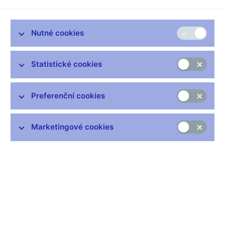
Všimli jste si, kdo v časech finanční krize vystoupil na pódium a
začal sebevědomě a s dramatickými gesty kázat finančnímu
trhu, jak nezodpovědně, krátkozrace a neopatrně se před krizí
Nutné cookies
choval? Politik. A začal též hned intenzivně vymýšlet a
navrhovat, jak napříště tyto „ošklivé praktiky trhu“ zkrotí.
Statistické cookies
Není to trochu paradoxní? Právě politická sféra ve většině
vyspělého demokratického světa není zrovna učebnicovým
vzorem péče o dlouhodobé cíle přesahující horizont mnoha
Preferenční cookies
volebních období a politických cyklů.
Z definice je naopak schopnost vidět i za další volby v normální
Marketingové cookies
demokratické politice utlumena. A nějaké volby jsou na obzoru
téměř neustále - vnitrostranické, komunální, národní či
nadnárodní. Dlouhodobé uvažování je pak spíše výjimkou.
Přináší možná odměnu v učebnicích historie, ale aby se do nich
politik dostal, musí též vyhrávat v řadě krátkých období ony
volby. Dlouhé období pak nemusí být ničím jiným než součtem
nepěkných krátkých období.
Potud je vše v souladu s teorií veřejné volby neboli „ekonomií