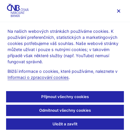
MENU
Na našich webových stránkách používáme cookies. K
používání preferenčních, statistických a marketingových
Úvod
Veřejnost
Servis pro média
cookies potřebujeme váš souhlas. Naše webové stránky
Autorské články, rozhovory
můžete užívat i pouze s nutnými cookies; v takovém
případě však některé služby (např. YouTube) nemusí
20. 11. 2009
Hampl Mojmír
fungovat správně.
Jak politici udělují lekce
Bližší informace o cookies, které používáme, naleznete v
Informaci o zpracování cookies
.
trhům
Mojmír Hampl
(Hospodářské noviny 20.11.2009 strana 28,
Přijmout všechny cookies
rubrika Finance)
Odmítnout všechny cookies
komentář
Regulační opatření
Uložit a zavřít