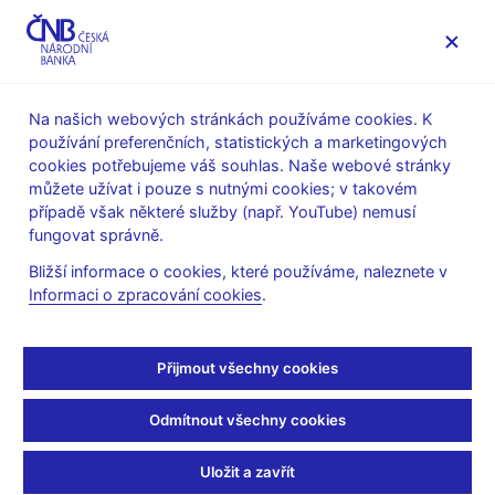
MENU
Na našich webových stránkách používáme cookies. K
používání preferenčních, statistických a marketingových
Úvod
Veřejnost
Servis pro média
cookies potřebujeme váš souhlas. Naše webové stránky
Autorské články, rozhovory
můžete užívat i pouze s nutnými cookies; v takovém
případě však některé služby (např. YouTube) nemusí
18. 10. 2004
fungovat správně.
Inflační tlaky v Česku
Bližší informace o cookies, které používáme, naleznete v
Informaci o zpracování cookies
.
nehrozí
Jan Frait, člen bankovní rady ČNB
Přijmout všechny cookies
(HN 18.10.2004 strana 25, rubrika: Finanční noviny)
Odmítnout všechny cookies
Analýza: jak porostou ceny
Uložit a zavřít
Praha, 18. 10. 2004