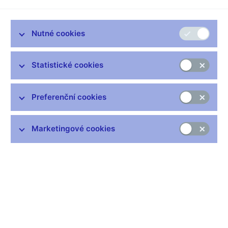
V článku, který vám předkládáme, se vracíme k problematice
kapitálové koncepce Basel II, která se vztahuje na banky,
družstevní záložny a obchodníky s cennými papíry.
Nutné cookies
Připomeňme, že jedním ze základních cílů Basel II je zvýšit
účinnost a citlivost metod měření a řízení rizik, a tím zvýšit
Statistické cookies
motivaci regulovaných subjektů k obezřetnému řízení rizik.
Basel II je rozdělen do třech částí, tzv. pilířů, které do sebe
vzájemně zapadají. Tato část článku je věnována především
Preferenční cookies
Pilíři I.
Legislativní fáze implementace byla v českých podmínkách
Marketingové cookies
dokončena k 1. 7. 2007 (nabytím účinnosti zákona č. 120/2007
Sb. a prováděcí vyhlášky ČNB č. 123/2007 Sb.) a problematika
Basel II se tak do jisté míry dostala do pozadí. Nabytí účinnosti
příslušných právních předpisů je však teprve předpokladem pro
skutečné uplatňování nových pravidel v praxi a pokračování v
nastoupené cestě.
Do konce roku 2007 ještě měly regulované subjekty v rámci
přechodného období možnost svobodně si zvolit variantu