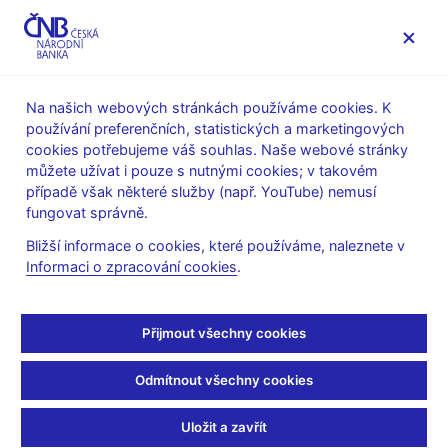
MENU
Na našich webových stránkách používáme cookies. K
používání preferenčních, statistických a marketingových
Úvod
Veřejnost
Servis pro média
cookies potřebujeme váš souhlas. Naše webové stránky
Autorské články, rozhovory
můžete užívat i pouze s nutnými cookies; v takovém
případě však některé služby (např. YouTube) nemusí
12. 12. 2008
fungovat správně.
Implementace Pilíře I v
Bližší informace o cookies, které používáme, naleznete v
Informaci o zpracování cookies
.
bankách
Helena Sůvová, Radka Litošová, Růžena Víškova, Tomáš
Přijmout všechny cookies
Schűtz
(Bankovnictví 12.12.2008 strana 17, rubrika: Měna
regulace)
Odmítnout všechny cookies
Praktické zkušenosti z implementace Basel II z pohledu
Uložit a zavřít
regulátora