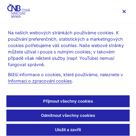
MENU
Na našich webových stránkách používáme cookies. K
používání preferenčních, statistických a marketingových
Úvod
Veřejnost
Servis pro média
cookies potřebujeme váš souhlas. Naše webové stránky
Autorské články, rozhovory
můžete užívat i pouze s nutnými cookies; v takovém
případě však některé služby (např. YouTube) nemusí
12. 7. 2007
fungovat správně.
Hrozí domácnostem
Bližší informace o cookies, které používáme, naleznete v
Informaci o zpracování cookies
.
dluhová past?
Petr Jakubík
(Ekonom 12.7.2007 strana 60, rubrika: Peníze)
Přijmout všechny cookies
Odmítnout všechny cookies
Finanční stabilita
Uložit a zavřít
Zadlužování tuzemských domácností je výrazně pod průměrem