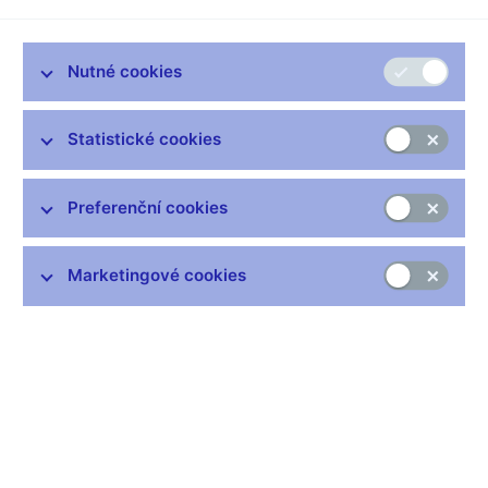
evropské patnáctky.
Rychlé zadlužování domácností je skutečností několika
Nutné cookies
posledních let. Je tento dlouhodobý trend zdravý? Zpráva o
finanční stabilitě 2006 publikovaná Českou národní bankou
konstatuje, že domácnosti jako celek nelze prozatím považovat
Statistické cookies
za předlužené.
Domácnosti vytvářejí úspory, současně jsou ve vztahu k
Preferenční cookies
finančnímu sektoru jeho druhým největším dlužníkem. Jejich
případné problémy by znamenaly negativní dopady na finanční
stabilitu.
Marketingové cookies
Přijaté úroky jsou vyšší než zaplacené. I když dynamika
bankovních úvěrů domácnostem dosahuje meziročního tempa
okolo 30 %, celkový příjem domácností z přijatých úroků stále
převyšuje jimi zaplacené úroky. Aktiva a pasiva nejsou
přirozeně rozdělena mezi domácnosti rovnoměrně. Typicky se
jedná o model několika generací, kdy mladší generace mají
závazky vyšší než finanční aktiva, zatímco starší generace se
nezadlužují a jsou tak v »přebytku«.