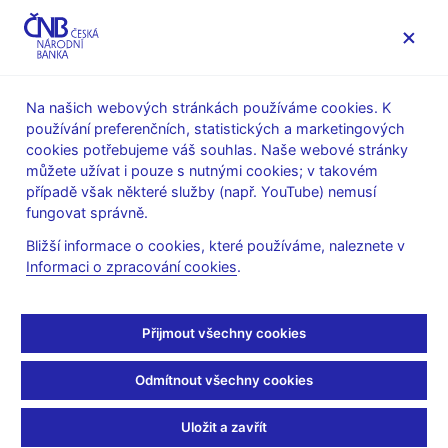
MENU
Na našich webových stránkách používáme cookies. K
používání preferenčních, statistických a marketingových
Úvod
Veřejnost
Servis pro média
cookies potřebujeme váš souhlas. Naše webové stránky
Autorské články, rozhovory
můžete užívat i pouze s nutnými cookies; v takovém
případě však některé služby (např. YouTube) nemusí
1. 11. 2012
Lízal Lubomír
fungovat správně.
Hoří, má panenko!
Bližší informace o cookies, které používáme, naleznete v
Informaci o zpracování cookies
.
Lubomír Lízal
(Forbes Česko 1.11.2012 strana 16, rubrika:
Názory a komentáře)
Přijmout všechny cookies
Takřka univerzální historickou odpovědí na kteroukoliv finanční
krizi je více regulace a planý slib, že už nikdy žádná krize
Odmítnout všechny cookies
nebude. Tak dnes přichází i bankovní unie. Na tom by nebylo
nic nečekaného.
Uložit a zavřít
Potíž je v tom, že dnešní krize se liší od těch v minulosti. Ty