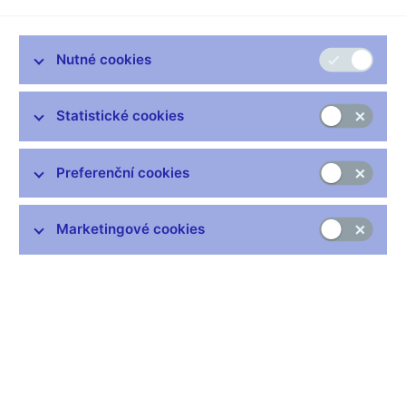
dřívější se zpravidla vyřešily státním zásahem, tedy užitím
veřejných peněz na (částečnou) sanaci situace. Tentokrát to
však nejde, neboť problémem jsou přílišné veřejné dluhy a ty
Nutné cookies
jaksi dost dobře nejde řešit jimi samými. To bychom museli být
baronem Prášilem, abychom se jako on z bažiny vytáhli za
Statistické cookies
vlastní boty.
Zásadním problémem Evropské měnové unie je silná vazba
mezi národním bankovním sektorem, který drží nadměrné
Preferenční cookies
vládní dluhy, a faktickou neexistencí věřitele poslední instance.
Řada zemí má dluh vyšší, než je jejich roční HDP, a i umělá
Marketingové cookies
hranice „bezpečného" dluhu (60 % HDP) je dávno pryč. Veřejné
finance, kterým trhy nedůvěřují a nepůjčují, již nemůžou být
věřitelem poslední záchrany. Jenže vlády se do této neřešitelné
situace dostaly i zásluhou jimi uplatňované regulace, která
bankám umožňuje držet domácí vládní dluh, aniž k němu mají
jakýkoliv regulatorní kapitál či opravné položky. Vždyť přece
vládní dluh je bezpečný a vláda je vždy solventní a může
finanční sektor v případě potřeby sanovat, že? Bohužel jsme se
právě přesvědčili, že nikoliv.