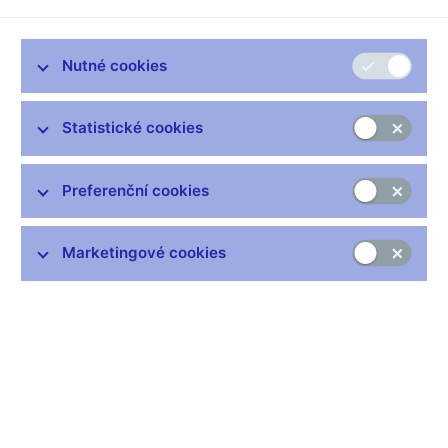
se v posledním čtvrtletí meziročně zvýšil jen o sedm desetin
procenta.
Jakub LINKA, redaktor
Nutné cookies
--------------------
Sečteno, podtrženo, hospodářská krize ovlivnila růst ekonomiky
Statistické cookies
na konci roku víc, než se čekalo. Statistický úřad zpřesnil čísla
za poslední tři čtvrtletí a trend je jasný - ekonomika zpomaluje
čím dál rychleji.
Preferenční cookies
Jan FISCHER, předseda ČSÚ
--------------------
Marketingové cookies
Ve čtvrtém čtvrtletí už nám klesá zpracovatelský průmysl, jsme
svědky poklesu ve službách, nad vodou drží ten celkový
ekonomický výkon ještě obchod a do určité míry zemědělství.
David MAREK, analytik, Patria Finance
--------------------
Revize dat o hrubém domácím produktu v loňském roce
ukazuje, že problémy v západní Evropě dolehly na ekonomiku
již dříve, než jsme se domnívali.