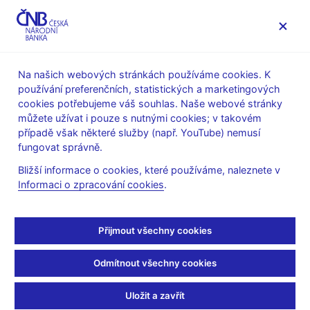
MENU
Na našich webových stránkách používáme cookies. K
používání preferenčních, statistických a marketingových
Úvod
Veřejnost
Servis pro média
cookies potřebujeme váš souhlas. Naše webové stránky
Autorské články, rozhovory
můžete užívat i pouze s nutnými cookies; v takovém
případě však některé služby (např. YouTube) nemusí
11. 3. 2009
Zamrazilová Eva
fungovat správně.
HDP kleslo víc, než se
Bližší informace o cookies, které používáme, naleznete v
Informaci o zpracování cookies
.
čekalo
(ČT 24 11.3.2009, rubrika: 20:04 Ekonomika)
Přijmout všechny cookies
Michala HERGETOVÁ, moderátorka
Odmítnout všechny cookies
--------------------
Česká ekonomika si loni připsala růst jen 3,1 %. Podle statistiků
Uložit a zavřít
lepším číslům nepřál hlavně konec roku. Hrubý domácí produkt