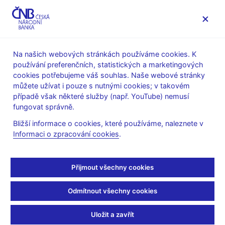
MENU
Na našich webových stránkách používáme cookies. K
používání preferenčních, statistických a marketingových
Úvod
Veřejnost
Servis pro média
cookies potřebujeme váš souhlas. Naše webové stránky
Autorské články, rozhovory
můžete užívat i pouze s nutnými cookies; v takovém
případě však některé služby (např. YouTube) nemusí
9. 12. 2013
fungovat správně.
Dopady intervence ČNB
Bližší informace o cookies, které používáme, naleznete v
Informaci o zpracování cookies
.
na listopadovou inflaci
(ČT 24 9.12.2013 21:05, pořad Ekonomika)
Přijmout všechny cookies
/reportáž/
Odmítnout všechny cookies
Přemysl ČECH, moderátor
--------------------
Uložit a zavřít
No a víc má Tomáš Holub, ředitel sekce měnové a statistiky