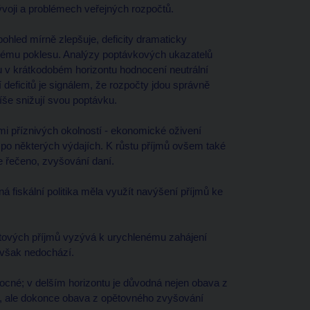
ývoji a problémech veřejných rozpočtů.
ohled mírně zlepšuje, deficity dramaticky
rnému poklesu. Analýzy poptávkových ukazatelů
u v krátkodobém horizontu hodnocení neutrální
deficitů je signálem, že rozpočty jdou správně
íše snižují svou poptávku.
mi příznivých okolností - ekonomické oživení
 po některých výdajích. K růstu příjmů ovšem také
še řečeno, zvyšování daní.
ná fiskální politika měla využít navýšení příjmů ke
tových příjmů vyzývá k urychlenému zahájení
 však nedochází.
mocné; v delším horizontu je důvodná nejen obava z
ů, ale dokonce obava z opětovného zvyšování