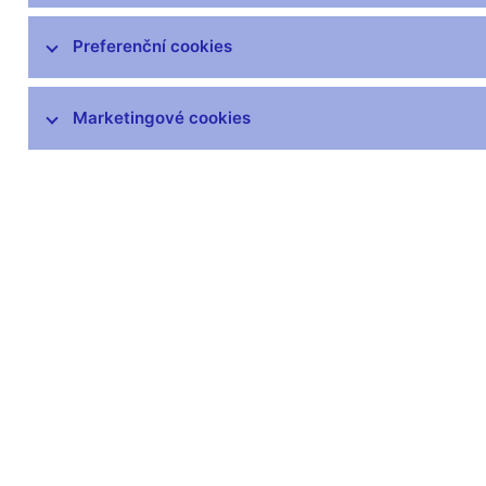
čnBlog
ČNBvlog
Preferenční cookies
ČNBpodcast
Fotogalerie
Marketingové cookies
Komentáře ČNB ke zveřejněným
statistickým údajům o inflaci a HDP
Audio, video
Prezentace pro novináře
Vystoupení, konference, semináře
Mediální karanténa
Harmonogramy a další informace
Kontakty