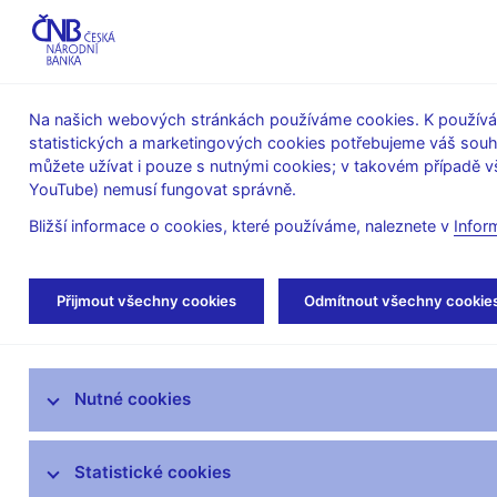
ABO-K
Na našich webových stránkách používáme cookies. K používán
statistických a marketingových cookies potřebujeme váš sou
O ČNB
Měnová
Finanční
můžete užívat i pouze s nutnými cookies; v takovém případě vš
YouTube) nemusí fungovat správně.
politika
stabilita
Bližší informace o cookies, které používáme, naleznete v
Infor
Úvod
Veřejnost
Servis pro média
Aut
Přijmout všechny cookies
Odmítnout všechny cookie
Servis pro média
Nutné cookies
Tiskové zprávy
Autorské články, rozhovory
Statistické cookies
Vystoupení a rozhovory guvernéra