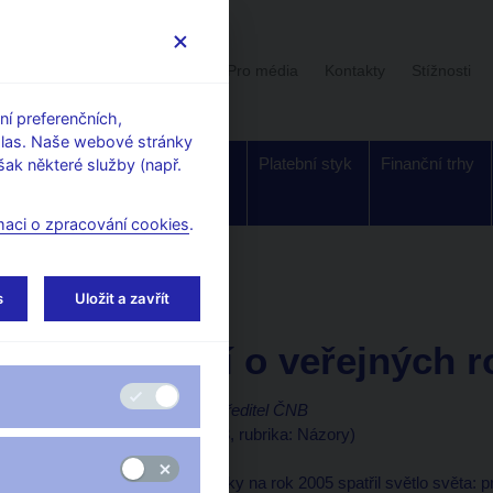
Uživatelská sekce
Stalo se
Pro média
Kontakty
Stížnosti
í preferenčních,
hlas. Naše webové stránky
Dohled a
Bankovky a
Platební styk
Finanční trhy
ak některé služby (např.
regulace
mince
maci o zpracování cookies
.
orské články, rozhovory
s
Uložit a zavřít
16. 12. 2004
Devět tezí o veřejných 
Pavel Štěpánek, vrchní ředitel ČNB
(HN 16.12.2004 strana 8, rubrika: Názory)
Rozpočet České republiky na rok 2005 spatřil světlo světa: p