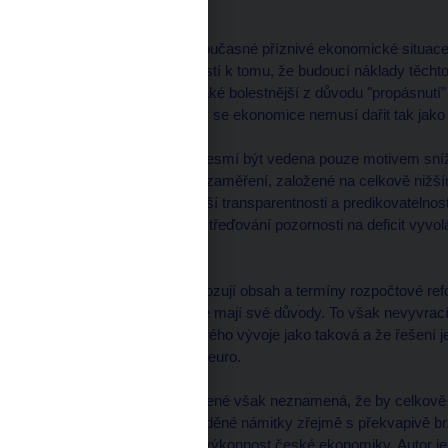
rozpočtového napětí.
Teze šestá: Nebude-li současné příznivé ekonomické situace
největší pravděpodobností k tomu, že budoucí náklady těcht
prodlení". Dopad bude také bolestnější z důvodu "propásnutí"
spadnout do období, kdy se ekonomice nemusí dařit tak jako 
Teze sedmá: Reforma nesmí být vedena pouze motivem sníž
musí být její prorůstové zaměření, založené na celkově nižš
přerozdělování a na vyšší transparentnosti a predikovatelnos
daňové poplatníky. Soustřeďování pozornosti na deficit vyvo
omezen či opomenut.
Teze osmá: Ti, kteří odvozují obsah a termíny rozpočtové re
republikou, pro to zřejmě mají své důvody. To však nevyvrac
neudržitelnost rozpočtového vývoje jako taková a že řešení je
a výnosů bez ohledu na euro.
Teze devátá: Výše uvedené však neznamená, že by celkově n
a na rozdíl od často uváděné námitky zřejmě s překvapivě 
příznivým dopadem na výkonnost české ekonomiky. Autor j