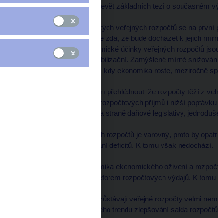
ke kritice. Předkládám devět základních tezí o současném v
Teze první: Situace českých veřejných rozpočtů se na první p
nenarůstají a dokonce se zdá, že bude docházet k jejich mí
indikují, že makroekonomické účinky veřejných rozpočtů jso
nebo dokonce mírně stabilizační. Zamýšlené mírné snižování 
proti cyklu - v okamžiku, kdy ekonomika roste, meziročně sp
Teze druhá: Nelze ovšem přehlédnout, že rozpočty těží z vel
přináší vyšší dynamiku rozpočtových příjmů i nižší poptávku
přispěla série opatření na straně daňové legislativy, jednodu
Teze třetí: Stav veřejných rozpočtů je varovný, proto by opatr
zrychlení tempa snižování deficitů. K tomu však nedochází.
Teze čtvrtá: Vyšší dynamika ekonomického oživení a rozpoč
velkých strukturálních reforem rozpočtových výdajů. K tomu
Teze pátá: Strukturálně zůstávají veřejné rozpočty velmi ne
neudržitelnosti současného trendu zlepšování salda rozpočt