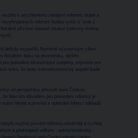
 využito k urychlenému zahájení reforem, dojde s
o nevyhnutelných reforem budou vyšší o "úrok z
 fiskálně příznivé růstové situace (reformy mohou
nyní).
it deficity rozpočtů. Neméně významným cílem
ím fiskálním tlaku na ekonomiku, nižším
ti pro jednotlivé ekonomické subjekty, zejména pro
lává riziko, že tento mikroekonomický aspekt bude
formy od perspektivy převzetí eura Českou
í, že hlavním důvodem pro provedení reformy je
 nutno hledat a provést s optimální bilancí nákladů
ebylo možné provést reformu odvážněji a rychleji
brzkým a překvapivě velkým - nekeynesiánsky -
e členem Bankovní rady České národní banky