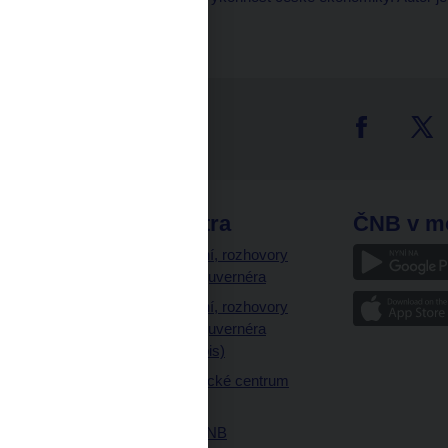
tter
odkazy
ČNB extra
ČNB v m
a
Vystoupení, rozhovory
a články guvernéra
ázky
Vystoupení, rozhovory
ajetku
a články guvernéra
ných prostor
(úplný výpis)
Návštěvnické centrum
ČNB
Historie ČNB