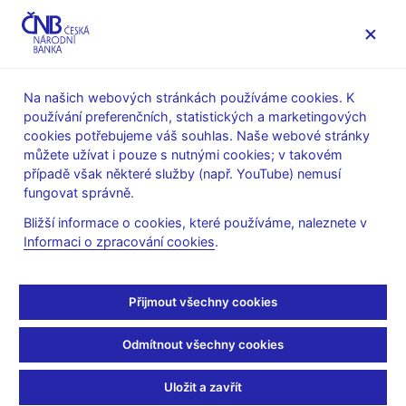
MENU
Na našich webových stránkách používáme cookies. K
používání preferenčních, statistických a marketingových
Úvod
Veřejnost
Servis pro média
cookies potřebujeme váš souhlas. Naše webové stránky
Autorské články, rozhovory
můžete užívat i pouze s nutnými cookies; v takovém
případě však některé služby (např. YouTube) nemusí
3. 12. 2013
fungovat správně.
Deflace byla hrozbou
Bližší informace o cookies, které používáme, naleznete v
Informaci o zpracování cookies
.
Tomáš Holub, Petr Král
(Lidové noviny 3.12.2013 strana 9,
rubrika Názory)
Přijmout všechny cookies
Kritici nedávné intervence ČNB nemají pravdu ani v jednom ze
svých tvrzení na téma deflace
Odmítnout všechny cookies
Oslabení kurzu koruny s cílem odvrátit hrozbu deflace vyvolalo
vášnivé diskuse. Kritici kroku ČNB přišli se dvěma tvrzeními na
Uložit a zavřít
téma deflace. Zaprvé žádná deflace nám nehrozila. Zadruhé,