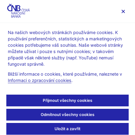
MENU
Na našich webových stránkách používáme cookies. K
používání preferenčních, statistických a marketingových
Úvod
Veřejnost
Servis pro média
cookies potřebujeme váš souhlas. Naše webové stránky
Autorské články, rozhovory
můžete užívat i pouze s nutnými cookies; v takovém
případě však některé služby (např. YouTube) nemusí
31. 5. 2006
Singer Miroslav
fungovat správně.
České domácnosti jsou
Bližší informace o cookies, které používáme, naleznete v
Informaci o zpracování cookies
.
nejvíce zadluženými ve
středoevropském
Přijmout všechny cookies
regionu
Odmítnout všechny cookies
(ČT 24 31.5.2006, rubrika: 21:32 Ekonomika)
Uložit a zavřít