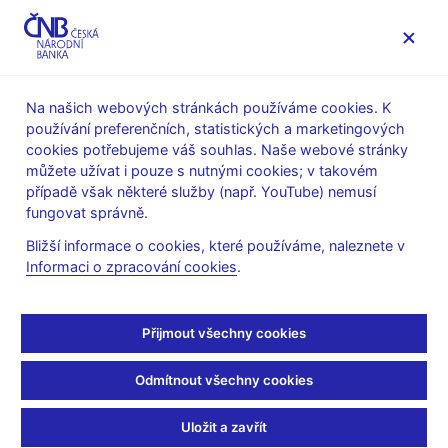
MENU
Na našich webových stránkách používáme cookies. K
používání preferenčních, statistických a marketingových
Úvod
Veřejnost
Servis pro média
cookies potřebujeme váš souhlas. Naše webové stránky
Autorské články, rozhovory
můžete užívat i pouze s nutnými cookies; v takovém
případě však některé služby (např. YouTube) nemusí
4. 11. 2021
Holub Tomáš
fungovat správně.
ČNB zvedla sazby.
Bližší informace o cookies, které používáme, naleznete v
Informaci o zpracování cookies
.
Nejrazantněji od roku
1997
Přijmout všechny cookies
Rozhovor s
T. Holubem, členem bankovní rady ČNB
Odmítnout všechny cookies
Michaela Nováková
(ČT24 4. 11. 2021, pořad Byznysu ČT24
Speciál)
Uložit a zavřít