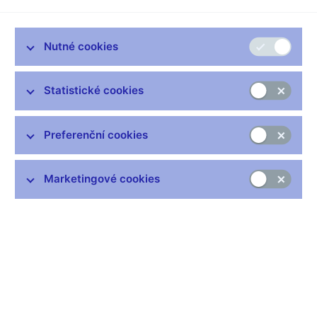
Nechám stranou, nakolik měl pro takové vyjádření věcné
důvody.
Nutné cookies
Úplně by stačilo, kdyby se dotyčný ministr seznámil s poslední
predikcí ministerstva financí, která předpokládá stabilní růst
ekonomiky, a přitom stejně jako ČNB počítá s růstem
Statistické cookies
úrokových sazeb v letech 2004 a 2005. Pozornost chci obrátit
na obecnější aspekt jeho intervence, na otázku nezávislosti
centrálních bank.
Preferenční cookies
Měnění a lehčení mince
Marketingové cookies
Bez velké nadsázky lze říci, že to je téma aktuální po staletí. Již
Kosmas ve své Kronice české psal, že "zajisté žádná pohroma,
žádný mor a hromadné umírání, ani kdyby nepřátelé celou zemi
loupením a pálením pustošili, tolik by neuškodilo lidu božímu
jako časté měnění a podvodné lehčení mince". Panovníci a
později státy však v minulosti tomuto pokušení často podléhali.
To byl hlavní důvod, proč bylo právo vydávat peníze ve stále
více zemích oddělováno od státu a bylo přenášeno na centrální
banky.