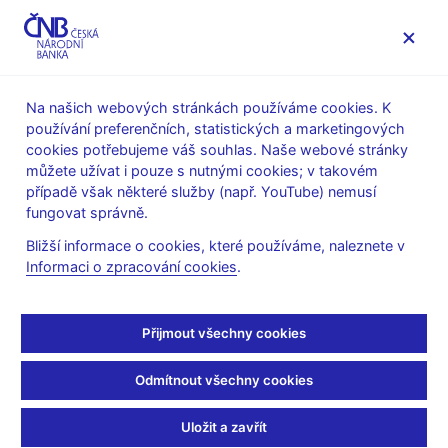
MENU
Na našich webových stránkách používáme cookies. K
používání preferenčních, statistických a marketingových
Úvod
Veřejnost
Servis pro média
cookies potřebujeme váš souhlas. Naše webové stránky
Autorské články, rozhovory
můžete užívat i pouze s nutnými cookies; v takovém
případě však některé služby (např. YouTube) nemusí
1. 9. 2004
Tůma Zdeněk
fungovat správně.
ČNB nemůže suplovat
Bližší informace o cookies, které používáme, naleznete v
Informaci o zpracování cookies
.
vládu
Zdeněk Tůma, guvernér ČNB
Přijmout všechny cookies
(Mladá fronta DNES 1.9.2004 strana 7, rubrika: Názory)
Odmítnout všechny cookies
Ministr Urban vydal minulý týden prohlášení, že si Česká
národní banka dovolila zvýšit sazby, a to přes jemné
Uložit a zavřít
naznačování ze strany vlády, že je takový krok nežádoucí.