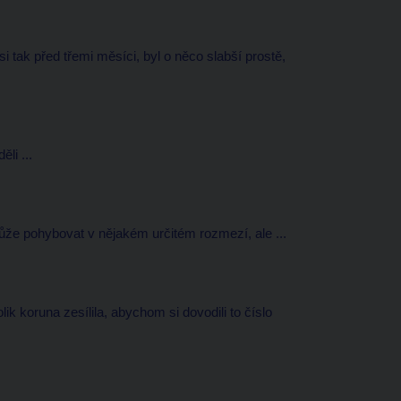
i tak před třemi měsíci, byl o něco slabší prostě,
li ...
může pohybovat v nějakém určitém rozmezí, ale ...
lik koruna zesílila, abychom si dovodili to číslo