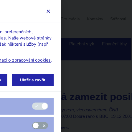
Uživatelská sekce
Stalo se
Pro média
Kontakty
Stížnosti
í preferenčních,
hlas. Naše webové stránky
Dohled a
Bankovky a
Platební styk
Finanční trhy
ak některé služby (např.
regulace
mince
maci o zpracování cookies
.
orské články, rozhovory
s
Uložit a zavřít
19. 12. 2001
ČNB hodlá zamezit posi
Rozhovor s L. Niedermayerem, viceguvernérem ČNB
(BBC - česká redakce - 07:00 Dobré ráno s BBC, 19.12.2001
moderátoři: Václav Moravec