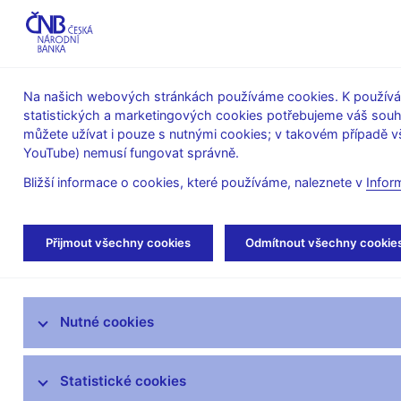
ABO-K
Na našich webových stránkách používáme cookies. K používán
statistických a marketingových cookies potřebujeme váš sou
O ČNB
Měnová
Finanční
můžete užívat i pouze s nutnými cookies; v takovém případě vš
YouTube) nemusí fungovat správně.
politika
stabilita
Bližší informace o cookies, které používáme, naleznete v
Infor
Úvod
Veřejnost
Servis pro média
Aut
Přijmout všechny cookies
Odmítnout všechny cookie
Servis pro média
Nutné cookies
Tiskové zprávy
Autorské články, rozhovory
Statistické cookies
Vystoupení a rozhovory guvernéra