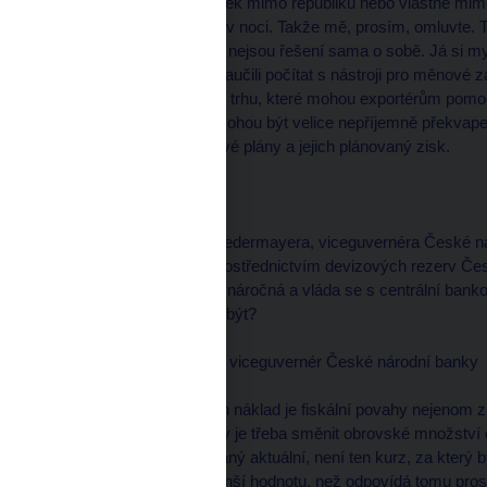
Já jsem byl celý včerejšek mimo republiku nebo vlastně mimo
jsem přijel teprve pozdě v noci. Takže mě, prosím, omluvte. Ta
mohou tomu přispět, ale nejsou řešení sama o sobě. Já si my
měli počítat, je, aby se naučili počítat s nástroji pro měnové z
finančním a kapitálovém trhu, které mohou exportérům pomoci
nepoužívají a ti potom mohou být velice nepříjemně překvape
nabourat jejich rozpočtové plány a jejich plánovaný zisk.
moderátor
--------------------
Obrátím se na Luďka Niedermayera, viceguvernéra České n
privatizace na koruny prostřednictvím devizových rezerv Č
viceguvernére, finančně náročná a vláda se s centrální ban
kdo by to podle vás měl být?
Luděk NIEDERMAYER, viceguvernér České národní banky
--------------------
Tak v prvním případě ten náklad je fiskální povahy nejenom z t
fakticky v okamžiku, kdy je třeba směnit obrovské množství eu
obrazovkách, ten takzvaný aktuální, není ten kurz, za který
fakticky ty eura mají menší hodnotu, než odpovídá tomu pros