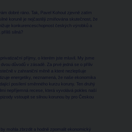
 vám dobré ráno. Tak, Pavel Kohout zjevně zatím
ilné koruně je nejčastěji zmiňována skutečnost, že
 snižuje konkurenceschopnost českých výrobků a
příliš silná?
 privatizační příjmy, o kterém jste mluvil. My jsme
 dvou důvodů v zásadě. Za prvé jedná se o příliv
stečně v zahraniční měně a které nezlepšuje
atizuje energetiky, neznamená, že naše ekonomika
dající posílení směnného kurzu koruny. Ten druhý
elmi nepříjemná recese, která vyvolává pokles naší
 epizody vstoupit se silnou korunou by pro Českou
a by mohla zbrzdit a hodně zpomalit ekonomický