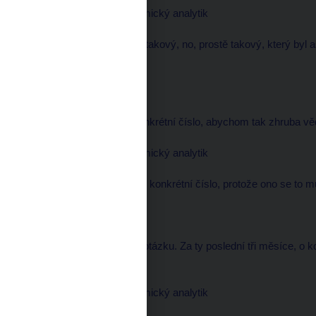
Pavel KOHOUT, ekonomický analytik
--------------------
No, to znamená zhruba takový, no, prostě takový, který byl as
než je v současné době.
moderátor
--------------------
Já jsem po vás chtěl konkrétní číslo, abychom tak zhruba vědě
Pavel KOHOUT, ekonomický analytik
--------------------
Já jsem schválně neřekl konkrétní číslo, protože ono se to 
moderátor
--------------------
Dobře, jinak položím tu otázku. Za ty poslední tři měsíce, o ko
zhruba?
Pavel KOHOUT, ekonomický analytik
--------------------