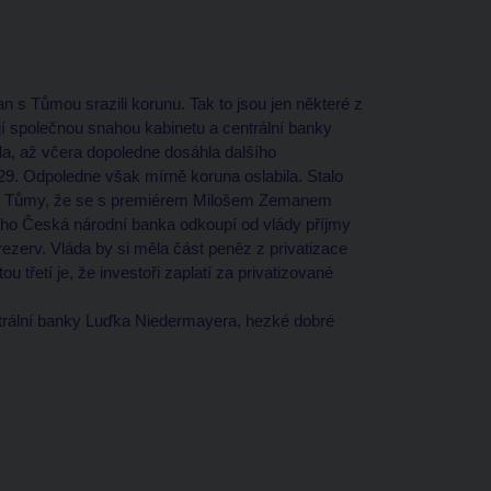
n s Tůmou srazili korunu. Tak to jsou jen některé z
jí společnou snahou kabinetu a centrální banky
ala, až včera dopoledne dosáhla dalšího
,29. Odpoledne však mírně koruna oslabila. Stalo
ka Tůmy, že se s premiérem Milošem Zemanem
vního Česká národní banka odkoupí od vlády příjmy
rezerv. Vláda by si měla část peněz z privatizace
u třetí je, že investoři zaplatí za privatizované
ntrální banky Luďka Niedermayera, hezké dobré