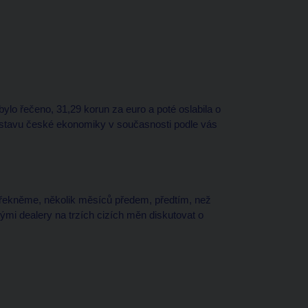
bylo řečeno, 31,29 korun za euro a poté oslabila o
u stavu české ekonomiky v současnosti podle vás
l, řekněme, několik měsíců předem, předtím, než
mi dealery na trzích cizích měn diskutovat o