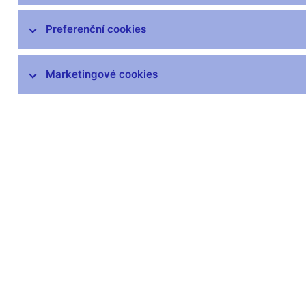
čnBlog
ČNBvlog
Preferenční cookies
ČNBpodcast
Fotogalerie
Marketingové cookies
Komentáře ČNB ke zveřejněným
statistickým údajům o inflaci a HDP
Audio, video
Prezentace pro novináře
Vystoupení, konference, semináře
Mediální karanténa
Harmonogramy a další informace
Kontakty