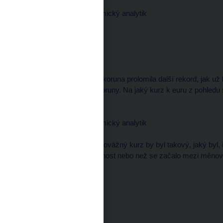
Pavel KOHOUT, ekonomický analytik
--------------------
Dobrý den.
moderátor
--------------------
Pavle, včera dopoledne koruna prolomila další rekord, jak už 
66 haléřů na téměř 32 koruny. Na jaký kurz k euru z pohled
koruna má?
Pavel KOHOUT, ekonomický analytik
--------------------
No, já bych řekl, že rovnovážný kurz by byl takový, jaký by
začaly pronikat na veřejnost nebo než se začalo mezi měnový
privatizaci.
moderátor
--------------------
To je jaký kurz?