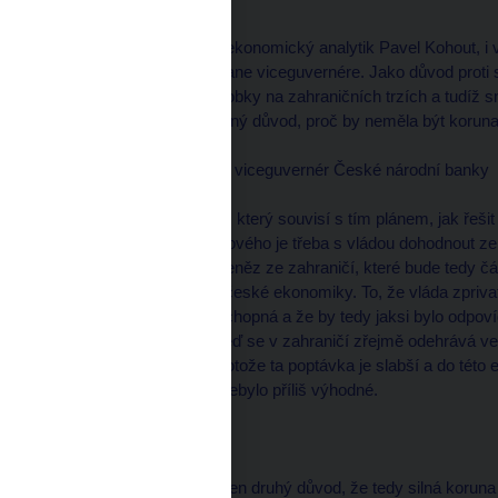
--------------------
A přítomen by měl být i ekonomický analytik Pavel Kohout, i
není. Začneme u vás, pane viceguvernére. Jako důvod proti s
to prodražuje české výrobky na zahraničních trzích a tudíž
stěžuje export. Je to jediný důvod, proč by neměla být koruna 
Luděk NIEDERMAYER, viceguvernér České národní banky
--------------------
To není právě ten důvod, který souvisí s tím plánem, jak řešit
se rozhodli, že něco takového je třeba s vládou dohodnout ze
obrovského množství peněz ze zahraničí, které bude tedy čá
konkurenční postavení české ekonomiky. To, že vláda zpriv
bude více konkurenceschopná a že by tedy jaksi bylo odpoví
důvod je ten, že právě teď se v zahraničí zřejmě odehrává v
možnosti exportovat, protože ta poptávka je slabší a do této
republiku samozřejmě nebylo příliš výhodné.
moderátor
--------------------
Pochopil jsem správně ten druhý důvod, že tedy silná korun