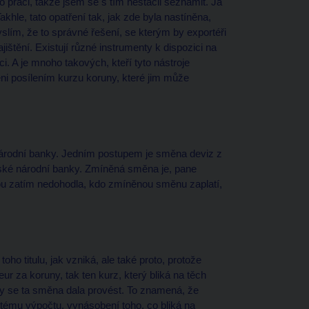
 práci, takže jsem se s tím nestačil seznámit. Já
khle, tato opatření tak, jak zde byla nastíněna,
slím, že to správné řešení, se kterým by exportéři
ajištění. Existují různé instrumenty k dispozici na
. A je mnoho takových, kteří tyto nástroje
ni posílením kurzu koruny, které jim může
árodní banky. Jedním postupem je směna deviz z
eské národní banky. Zmíněná směna je, pane
kou zatím nedohodla, kdo zmíněnou směnu zaplatí,
oho titulu, jak vzniká, ale také proto, protože
r za koruny, tak ten kurz, který bliká na těch
 by se ta směna dala provést. To znamená, že
tému výpočtu, vynásobení toho, co bliká na