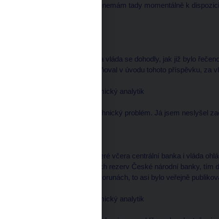
Já se přiznám, já vůbec nemám tady momentálně k dispozici
přesně.
moderátor
--------------------
Dobrá. Centrální banka a vláda se dohodly, jak již bylo řečen
postupy, které jsem zmiňoval v úvodu tohoto příspěvku, za 
Pavel KOHOUT, ekonomický analytik
--------------------
Toto je takový menší technický problém. Já jsem neslyšel za
moderátor
--------------------
Jsou to ty tři postupy, které včera centrální banka i vláda oh
privatizace do devizových rezerv České národní banky, tím da
měli investoři zaplatit v korunách, to asi bylo veřejně publikov
Pavel KOHOUT, ekonomický analytik
--------------------