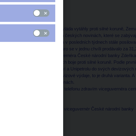
Václav Sochor
moderátor
--------------------
Česká národní banka a vláda vytáhly proti silné koruně, Zema
titulků článků v dnešních českých novinách, které se zabýva
snížit hodnotu koruny. Ta v posledních týdnech stále posilov
historického maxima. Euro se v jednu chvíli prodávalo za 31
se tak po prohlášení guvernéra České národní banky Zdeň
dohodl na třech principech boje proti silné koruně. Podle pr
z privatizace plynárenství a Unipetrolu do svých devizových 
ponechat na budoucí devizové výdaje, to je druhá varianta. A to
podniky částečně v korunách.
V našem vysílání teď po telefonu zdravím viceguvernéra ce
ráno.
Luděk NIEDERMAYER, viceguvernér České národní banky
--------------------
Dobré jitro.
moderátor