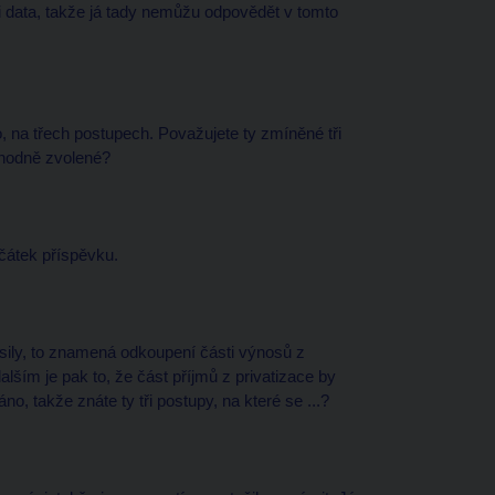
 data, takže já tady nemůžu odpovědět v tomto
o, na třech postupech. Považujete ty zmíněné tři
vhodně zvolené?
čátek příspěvku.
lásily, to znamená odkoupení části výnosů z
lším je pak to, že část příjmů z privatizace by
áno, takže znáte ty tři postupy, na které se ...?