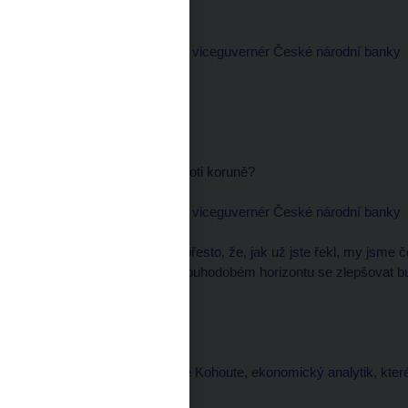
růst v České republice?
Luděk NIEDERMAYER, viceguvernér České národní banky
--------------------
V podstatě ano.
moderátor
--------------------
Proto tedy zasahujete proti koruně?
Luděk NIEDERMAYER, viceguvernér České národní banky
--------------------
Ano, ano. A děláme to i přesto, že, jak už jste řekl, my jsme 
konkurenční pozice v dlouhodobém horizontu se zlepšovat bu
přitom možné.
moderátor
--------------------
Vítejte ve vysílání, Pavle Kohoute, ekonomický analytik, kte
přítomen, dobrý den.