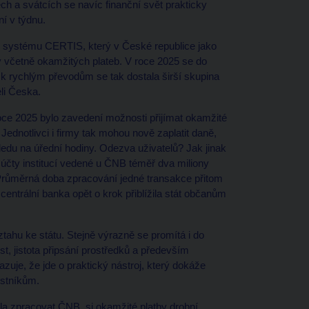
h a svátcích se navíc finanční svět prakticky
í v týdnu.
m systému CERTIS, který v České republice jako
včetně okamžitých plateb. V roce 2025 se do
k rychlým převodům se tak dostala širší skupina
li Česka.
oce 2025 bylo zavedení možnosti přijímat okamžité
Jednotlivci i firmy tak mohou nově zaplatit daně,
ledu na úřední hodiny. Odezva uživatelů? Jak jinak
účty institucí vedené u ČNB téměř dva miliony
 Průměrná doba zpracování jedné transakce přitom
centrální banka opět o krok přiblížila stát občanům
tahu ke státu. Stejně výrazně se promítá i do
t, jistota připsání prostředků a především
azuje, že jde o praktický nástroj, který dokáže
ostníkům.
a zpracovat ČNB, si okamžité platby drobní