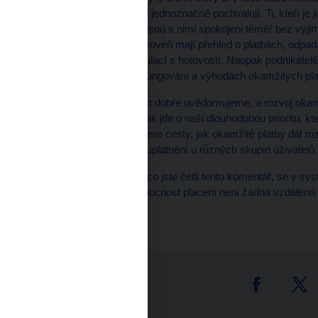
podnikatelé a živnostníci jednoznačně pochvalují. Ti, kteří je 
svých provozovnách –, jsou s nimi spokojeni téměř bez výji
okamžitě k dispozici, zároveň mají přehled o platbách, odpad
ztrácet tolik času manipulací s hotovostí. Naopak podnikatelé,
nedostatku informací o fungování a výhodách okamžitých pla
V ČNB si tuto skutečnost dobře uvědomujeme, a rozvoj okam
projekt roku 2025. Naopak jde o naši dlouhodobou prioritu, 
inovačních aktivit. Hledáme cesty, jak okamžité platby dál r
nejširší a nejpraktičtější uplatnění u různých skupin uživatel
Mimochodem, za dobu, co jste četli tento komentář, se v sy
okamžitých plateb. Budoucnost placení není žádná vzdálená 
málo sekund.
tter