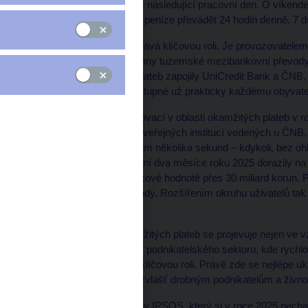
mezibankovní převod až následující pracovní den. O víkendec
zastavil. Dnes je možné peníze převádět 24 hodin denně, 7 dn
ČNB v tomto vývoji sehrává klíčovou roli. Je provozovatele
jediný zpracovává všechny tuzemské mezibankovní převody 
schématu okamžitých plateb zapojily UniCredit Bank a ČNB, 
uživatelů. Dnes jsou dostupné už prakticky každému obyvate
Jednou ze zásadních inovací v oblasti okamžitých plateb v r
platby na účtech státu a veřejných institucí vedených u ČNB. 
pojistné či poplatky během několika sekund – kdykoli, bez oh
než okamžitá: za poslední dva měsíce roku 2025 dorazily na 
okamžitých plateb v celkové hodnotě přes 30 miliard korun.
činila pouhých 2,6 sekundy. Rozšířením okruhu uživatelů tak 
i firmám.
Dynamika rozvoje okamžitých plateb se projevuje nejen ve vz
každodenního fungování podnikatelského sektoru, kde rychlos
bezpečnost plateb hrají klíčovou roli. Právě zde se nejlépe uk
usnadnit podnikání – obzvlášť drobným podnikatelům a živn
Podle průzkumu agentury IPSOS, který si v roce 2025 nechal