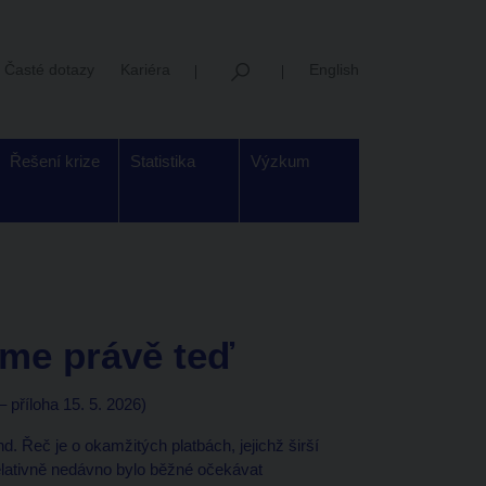
Časté dotazy
Kariéra
English
Řešení krize
Statistika
Výzkum
eme právě teď
 příloha 15. 5. 2026)
nd. Řeč je o okamžitých platbách, jejichž širší
elativně nedávno bylo běžné očekávat