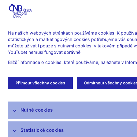
ABO-K
Na našich webových stránkách používáme cookies. K používán
statistických a marketingových cookies potřebujeme váš sou
O ČNB
Měnová
Finanční
můžete užívat i pouze s nutnými cookies; v takovém případě vš
YouTube) nemusí fungovat správně.
politika
stabilita
Bližší informace o cookies, které používáme, naleznete v
Infor
Úvod
Veřejnost
Servis pro média
Aut
Přijmout všechny cookies
Odmítnout všechny cookie
Servis pro média
Nutné cookies
Tiskové zprávy
Autorské články, rozhovory
Statistické cookies
Vystoupení a rozhovory guvernéra