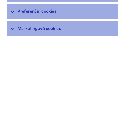
čnBlog
ČNBvlog
Preferenční cookies
ČNBpodcast
Fotogalerie
Marketingové cookies
Komentáře ČNB ke zveřejněným
statistickým údajům o inflaci a HDP
Audio, video
Prezentace pro novináře
Vystoupení, konference, semináře
Mediální karanténa
Harmonogramy a další informace
Kontakty