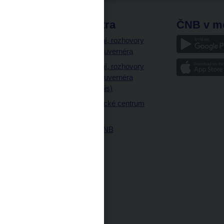
odkazy
ČNB extra
ČNB v m
a
Vystoupení, rozhovory
a články guvernéra
ázky
Vystoupení, rozhovory
ajetku
a články guvernéra
ných prostor
(úplný výpis)
Návštěvnické centrum
ČNB
Historie ČNB