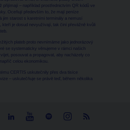
již přijímají – například prostřednictvím QR kódů ve
mky. Oceňují především to, že mají peníze
á jim starost s karetními terminály a nemusí
 kteří je dosud nevyužívají, tak činí převážně kvůli
teb.
žitých plateb proto nevnímáme jako jednorázový
které se systematicky věnujeme v rámci našich
ozvíjet, posouvat a propagovat, aby nacházely co
ů napříč celou ekonomikou.
stému CERTIS uskutečnily přes dva tisíce
vize – uskutečňuje se právě teď, během několika