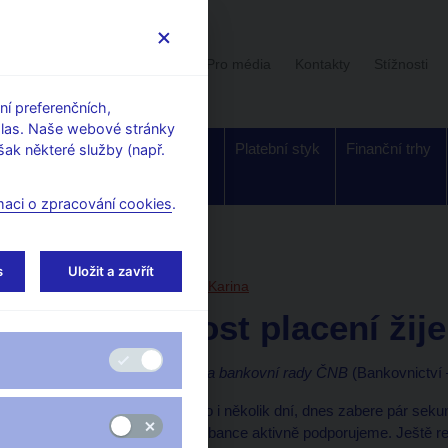
Uživatelská sekce
Stalo se
Pro média
Kontakty
Stížnosti
í preferenčních,
hlas. Naše webové stránky
Dohled a
Bankovky a
Platební styk
Finanční trhy
ak některé služby (např.
regulace
mince
maci o zpracování cookies
.
orské články, rozhovory
s
Uložit a zavřít
15. 5. 2026
Kubelková Karina
Budoucnost placení žij
Karina Kubelková, členka bankovní rady ČNB
(Bankovnictví –
To, co před pár lety trvalo i několik dní, dnes zabere pár seku
využití v České národní bance aktivně podporujeme. Ještě r