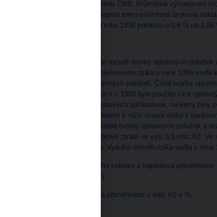
základních úrokových sazeb ČNB. Průměrná výnosovost úroče
méně než v roce 1998, naproti tomu průměrná úroková náklad
Úrokové rozpětí tak proti roku 1998 pokleslo o 0,6 % na 1,86
"Oprávky" a rezervy
Čistou ziskovost ovlivňuje rozsah tvorby opravných položek 
portfolia. Vysoká úroveň úvěrového rizika v roce 1999 vedla k
vyšší potřebě tvorby opravných položek. Čistá tvorba opravn
mld. Kč, což znamená, že v r. 1999 bylo použito více opravný
odpisem 25,3 mld. Kč ztrátových pohledávek, na který byly p
vytvořené v r. 1999. Vzhledem k nižší úrovni zisku z bankovn
provozních nákladů a potřebě tvorby opravných položek a rez
bankovního sektoru v celkové ztrátě ve výši 5,5 mld. Kč. Ve 
nižší o 2,8 miliardy korun. Vysoká úroveň rizika vedla v roce
Základní jmění bankovního sektoru a kapitálová přiměřenost
(bez Konsolidační banky)
Základní jmění Kapitálová přiměřenost v mld. Kč v %
31. 12. 1998 68,9 12,1
31. 12. 1999 82,0 13,7