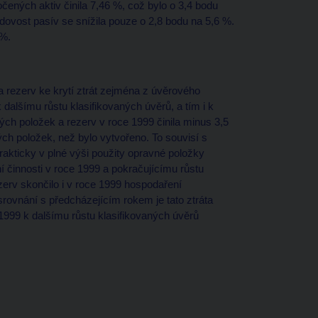
ných aktiv činila 7,46 %, což bylo o 3,4 bodu
ovost pasív se snížila pouze o 2,8 bodu na 5,6 %.
 %.
a rezerv ke krytí ztrát zejména z úvěrového
 dalšímu růstu klasifikovaných úvěrů, a tím i k
ých položek a rezerv v roce 1999 činila minus 3,5
ch položek, než bylo vytvořeno. To souvisí s
rakticky v plné výši použity opravné položky
í činnosti v roce 1999 a pokračujícímu růstu
erv skončilo i v roce 1999 hospodaření
srovnání s předcházejícím rokem je tato ztráta
 1999 k dalšímu růstu klasifikovaných úvěrů