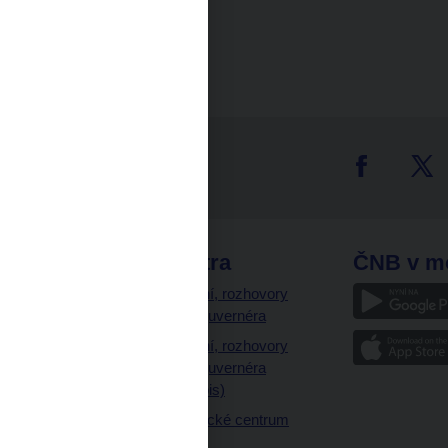
Pramen: ČNB
tter
odkazy
ČNB extra
ČNB v m
a
Vystoupení, rozhovory
a články guvernéra
ázky
Vystoupení, rozhovory
ajetku
a články guvernéra
ných prostor
(úplný výpis)
Návštěvnické centrum
ČNB