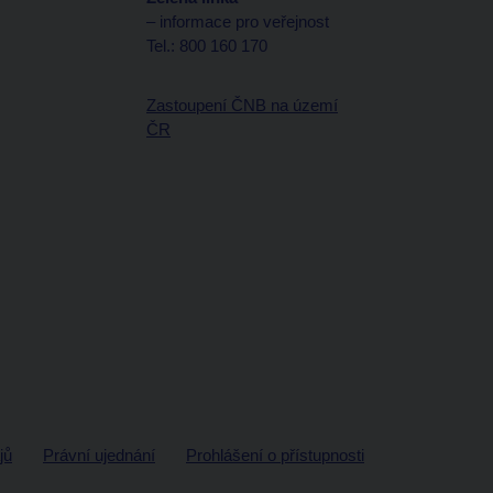
– informace pro veřejnost
Tel.: 800 160 170
Zastoupení ČNB na území
ČR
jů
Právní ujednání
Prohlášení o přístupnosti