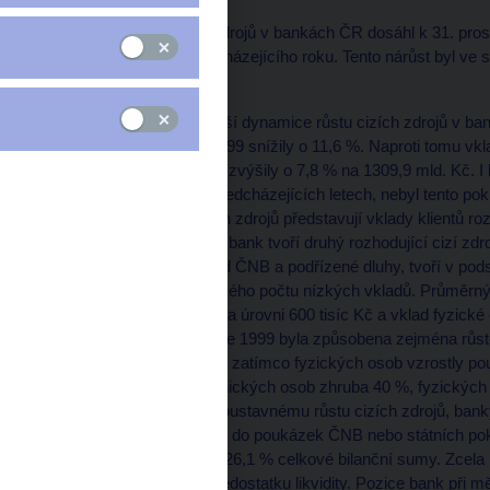
Celkový objem cizích zdrojů v bankách ČR dosáhl k 31. prosi
více než na konci předcházejícího roku. Tento nárůst byl ve
nižší.
Rozhodující podíl na nižší dynamice růstu cizích zdrojů v b
bank, které se v roce 1999 snížily o 11,6 %. Naproti tomu vkla
se proti konci roku 1998 zvýšily o 7,8 % na 1309,9 mld. Kč. I
roce 1999 nižší než v předcházejících letech, nebyl tento po
bank. Ve struktuře cizích zdrojů představují vklady klientů ro
cizích zdrojů. Vklady od bank tvoří druhý rozhodující cizí zdro
emise obligací, zdroje od ČNB a podřízené dluhy, tvoří v pod
vklady se skládají z velkého počtu nízkých vkladů. Průměrný
vklad právnické osoby na úrovni 600 tisíc Kč a vklad fyzické
klientských vkladů v roce 1999 byla způsobena zejména růst
období zvýšily o 13,8 %, zatímco fyzických osob vzrostly pou
představují vklady právnických osob zhruba 40 %, fyzických
bankovního sektoru a soustavnému růstu cizích zdrojů, banky
likvidních aktiv, zejména do poukázek ČNB nebo státních pok
12. 1999 představovala 26,1 % celkové bilanční sumy. Zcela
ČR netrpí problémem nedostatku likvidity. Pozice bank při mě