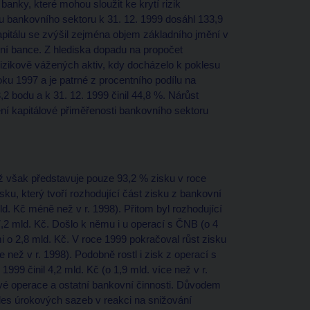
 banky, které mohou sloužit ke krytí rizik
u bankovního sektoru k 31. 12. 1999 dosáhl 133,9
kapitálu se zvýšil zejména objem základního jmění v
ní bance. Z hlediska dopadu na propočet
m rizikově vážených aktiv, kdy docházelo k poklesu
roku 1997 a je patrné z procentního podílu na
3,2 bodu a k 31. 12. 1999 činil 44,8 %. Nárůst
ení kapitálové přiměřenosti bankovního sektoru
.
ož však představuje pouze 93,2 % zisku v roce
u, který tvoří rozhodující část zisku z bankovní
ld. Kč méně než v r. 1998). Přitom byl rozhodující
 7,2 mld. Kč. Došlo k němu i u operací s ČNB (o 4
i o 2,8 mld. Kč. V roce 1999 pokračoval růst zisku
e než v r. 1998). Podobně rostl i zisk z operací s
99 činil 4,2 mld. Kč (o 1,9 mld. více než v r.
é operace a ostatní bankovní činnosti. Důvodem
les úrokových sazeb v reakci na snižování