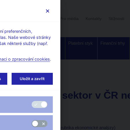
Uživatelská sekce
Stalo se
Pro média
Kontakty
Stížnosti
í preferenčních,
hlas. Naše webové stránky
Dohled a
Bankovky a
Platební styk
Finanční trhy
ak některé služby (např.
regulace
mince
maci o zpracování cookies
.
orské články, rozhovory
s
Uložit a zavřít
23. 6. 2000
Bankovní sektor v ČR ne
netrpí
Pavel Racocha, ČNB
(HN 23.6.2000 strana 8, rubrika ekonomické analýzy)