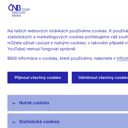
ABO-K
Na našich webových stránkách používáme cookies. K používán
statistických a marketingových cookies potřebujeme váš sou
O ČNB
Měnová
Finanční
můžete užívat i pouze s nutnými cookies; v takovém případě vš
YouTube) nemusí fungovat správně.
politika
stabilita
Bližší informace o cookies, které používáme, naleznete v
Infor
Úvod
Veřejnost
Servis pro média
Aut
Přijmout všechny cookies
Odmítnout všechny cookie
Servis pro média
Nutné cookies
Tiskové zprávy
Autorské články, rozhovory
Statistické cookies
Vystoupení a rozhovory guvernéra