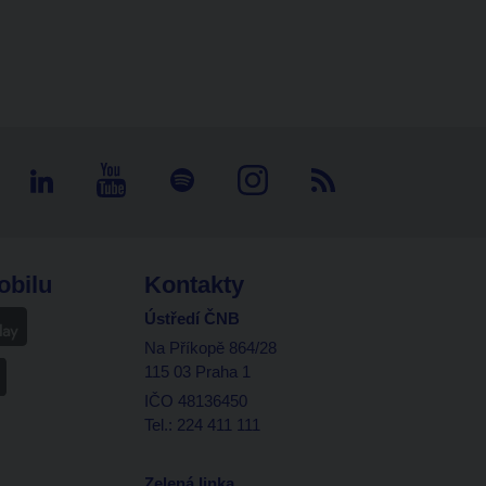
obilu
Kontakty
Ústředí ČNB
Na Příkopě 864/28
115 03 Praha 1
IČO 48136450
Tel.: 224 411 111
Zelená linka