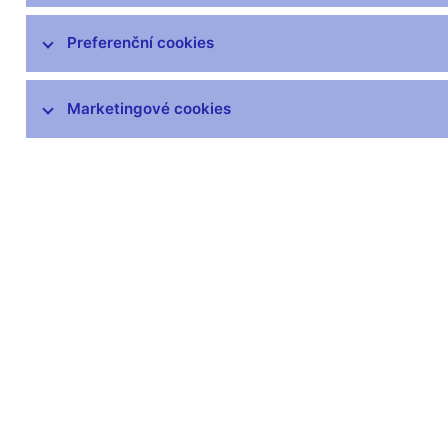
čnBlog
ČNBvlog
Preferenční cookies
ČNBpodcast
Fotogalerie
Marketingové cookies
Komentáře ČNB ke zveřejněným
statistickým údajům o inflaci a HDP
Audio, video
Prezentace pro novináře
Vystoupení, konference, semináře
Mediální karanténa
Harmonogramy a další informace
Kontakty