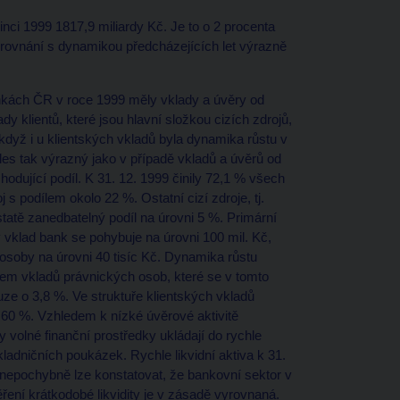
nci 1999 1817,9 miliardy Kč. Je to o 2 procenta
 srovnání s dynamikou předcházejících let výrazně
ankách ČR v roce 1999 měly vklady a úvěry od
dy klientů, které jsou hlavní složkou cizích zdrojů,
 když i u klientských vkladů byla dynamika růstu v
kles tak výrazný jako v případě vkladů a úvěrů od
zhodující podíl. K 31. 12. 1999 činily 72,1 % všech
j s podílem okolo 22 %. Ostatní cizí zdroje, tj.
statě zanedbatelný podíl na úrovni 5 %. Primární
 vklad bank se pohybuje na úrovni 100 mil. Kč,
 osoby na úrovni 40 tisíc Kč. Dynamika růstu
em vkladů právnických osob, které se v tomto
ze o 3,8 %. Ve struktuře klientských vkladů
 60 %. Vzhledem k nízké úvěrové aktivitě
 volné finanční prostředky ukládají do rychle
ladničních poukázek. Rychle likvidní aktiva k 31.
 nepochybně lze konstatovat, že bankovní sektor v
ření krátkodobé likvidity je v zásadě vyrovnaná.