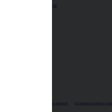
Historie ČNB
© ČNB 2026
Mapa stránek
Ochrana osobních úda