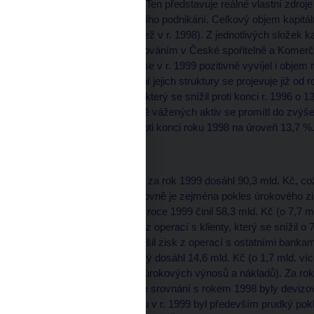
kapitálové přiměřenosti. Ten představuje reálné vlastní zdroje
vyplývajících z bankovního podnikání. Celkový objem kapitál
mld. Kč, (o 5,5 % více než v r. 1998). Z jednotlivých složek 
souvislosti s jeho navyšováním v České spořitelně a Komerč
kapitálové přiměřenosti se v r. 1999 pozitivně vyvíjel i obje
jejich objemu. Zlepšování jejich struktury se projevuje již od 
celkovém objemu aktiv, který se snížil proti konci r. 1996 o 1
kapitálu a pokles rizikově vážených aktiv se promítl do zvýš
jako celku o 1,6 bodu proti konci roku 1998 na úroveň 13,7 %
Úrokový zisk
Zisk z bankovní činnosti za rok 1999 dosáhl 90,3 mld. Kč, c
1998. Důvodem nižší úrovně je zejména pokles úrokového zisk
činnosti. Úrokový zisk v roce 1999 činil 58,3 mld. Kč (o 7,7 m
pokles úrokového zisku z operací s klienty, který se snížil o
mld. Kč), naopak se zvýšil zisk z operací s ostatními bankam
z poplatků a provizí, který dosáhl 14,6 mld. Kč (o 1,7 mld. víc
cennými papíry (kromě úrokových výnosů a nákladů). Za rok 19
1998). Méně výnosné ve srovnání s rokem 1998 byly devizov
poklesu úrokového zisku v r. 1999 byl především prudký pok