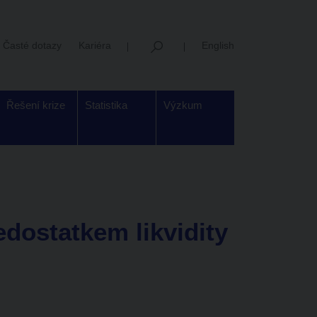
Časté dotazy
Kariéra
English
Řešení krize
Statistika
Výzkum
dostatkem likvidity