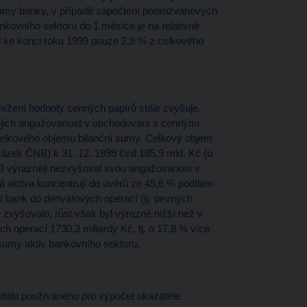
umy banky, v případě započtení podrozvahových
nkovního sektoru do 1 měsíce je na relativně
l ke konci roku 1999 pouze 2,8 % z celkového
 snížení hodnoty cenných papírů stále zvyšuje.
 jejich angažovanost v obchodování s cennými
z celkového objemu bilanční sumy. Celkový objem
zek ČNB) k 31. 12. 1999 činil 185,9 mld. Kč (o
999 výrazněji nezvyšoval svou angažovanost v
 aktiva koncentrují do úvěrů ze 45,6 % podílem
í bank do derivátových operací (tj. pevných
 zvyšovalo, růst však byl výrazně nižší než v
h operací 1730,3 miliardy Kč, tj. o 17,8 % více
sumy aktiv bankovního sektoru.
itálu používaného pro výpočet ukazatele