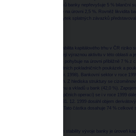
Objem splatných závazků banky nepřevyšuje 5 % bilanční s
položek se pak pohybuje na úrovni 2,5 %. Rovněž likvidita ba
vysoké úrovni, kdy přebytek splatných závazků představova
objemu bilanční sumy.
Problémové okruhy
Určitá přetrvávající nestabilita kapitálového trhu v ČR riziko
Banky v zásadě nevyvíjejí výraznou aktivitu v této oblasti a
papíry na vlastní účet se pohybuje na úrovni přibližně 7 % 
cenných papírů (bez státních pokladničních poukázek a pouká
5,6 % více než na konci r. 1998). Bankovní sektor v roce 1
cizoměnových operacích. Z hlediska struktury se cizoměnová
na jejich celkovém objemu a vkladů u bank (42,0 %). Zapojen
termínových operací a opčních operací) se i v roce 1999 dále
předcházejícím roce. K 31. 12. 1999 dosáhl objem derivátovýc
než na konci roku 1998. Tato částka dosahuje 74 % celkové 
Kapitálová přiměřenost
Významným ukazatelem stability vývoje banky je úroveň kap