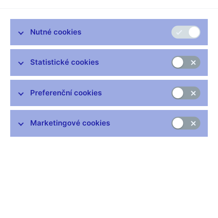
„Ať chceme, nebo nechceme, ať je nám to milo, nebo nemilo,
jediná naše záchrana spočívá v tom, že budeme ve státní
Nutné cookies
správě co nejintensivněji šetřit a zavádět od shora dolů
puritánský, nerozmařilý život.“
(Citace z Národních listů z 14. 10. 1921)
Statistické cookies
„Proč má býti práce trestem. To mohli vymyslet vskutku jen
orientální národové, kteří se dovedli váleti celé dny na slunci a
Preferenční cookies
koukati do nebe. Mně zdá se naopak, že bez práce by byl život
k nesnesení.“
(Dopis z vězení synovi z 20. 10. 1916)
Marketingové cookies
„Čím více péče věnuješ svému vzdělání, tím větší poklad si
nastřádáš pro život.“
(Dopis z vězení synovi z 3. 4. 1916)
„Národ náš vlastní silou dosáhl svobody, vlastní silou domůže
se finanční samostatnosti.“
(Citát z knihy Rašínův památník vydané 1927)
„Všichni poslanci, kteří ochotně hlasují pro každý výdej bez