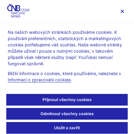
MENU
Na našich webových stránkách používáme cookies. K
používání preferenčních, statistických a marketingových
Úvod
Veřejnost
Servis pro média
cookies potřebujeme váš souhlas. Naše webové stránky
Autorské články, rozhovory
můžete užívat i pouze s nutnými cookies; v takovém
případě však některé služby (např. YouTube) nemusí
13. 2. 2023
Michl Aleš
fungovat správně.
100 let od úmrtí Aloise
Bližší informace o cookies, které používáme, naleznete v
Informaci o zpracování cookies
.
Rašína
Aleš Michl
(Mladá fronta DNES 13. 2. 2023 strana 9, rubrika
Přijmout všechny cookies
Názory)
Odmítnout všechny cookies
Jestřábi a holubice
V sobotu je smutné výročí, sto let od úmrtí Aloise Rašína. Stojí
Uložit a zavřít
za to si připomenout jeho myšlenky: