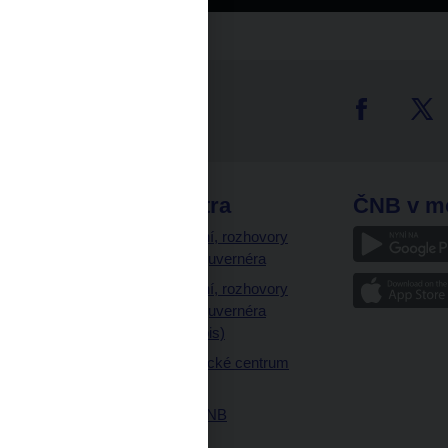
tter
odkazy
ČNB extra
ČNB v m
a
Vystoupení, rozhovory
a články guvernéra
ázky
Vystoupení, rozhovory
ajetku
a články guvernéra
ných prostor
(úplný výpis)
Návštěvnické centrum
ČNB
Historie ČNB