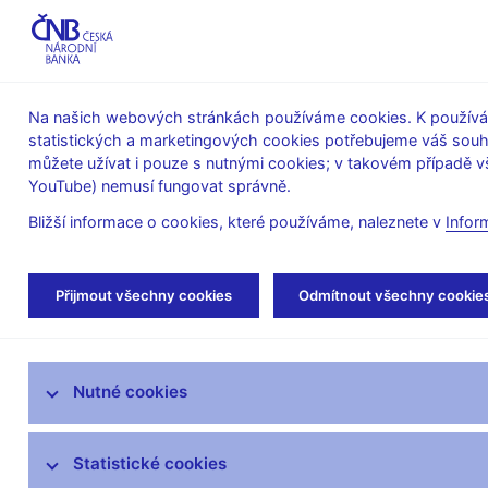
ABO-K
Na našich webových stránkách používáme cookies. K používán
statistických a marketingových cookies potřebujeme váš sou
O ČNB
Měnová
Finanční
můžete užívat i pouze s nutnými cookies; v takovém případě vš
YouTube) nemusí fungovat správně.
politika
stabilita
Bližší informace o cookies, které používáme, naleznete v
Infor
Úvod
Veřejnost
Servis pro média
Aud
Přijmout všechny cookies
Odmítnout všechny cookie
Servis pro média
Nutné cookies
Tiskové zprávy
Autorské články, rozhovory
Statistické cookies
Vystoupení a rozhovory guvernéra