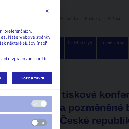
Uživatelská sekce
Stalo se
Pro média
Kontakty
Stížnosti
í preferenčních,
hlas. Naše webové stránky
Dohled a
Bankovky a
Platební styk
Finanční trhy
ak některé služby (např.
regulace
mince
maci o zpracování cookies
.
io, video
s
Uložit a zavřít
27. 02. 2012
Záznam z tiskové konfe
padělané a pozměněné 
na území České republik