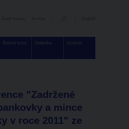
Časté dotazy
Kariéra
English
Řešení krize
Statistika
Výzkum
rence "Zadržené
bankovky a mince
y v roce 2011" ze