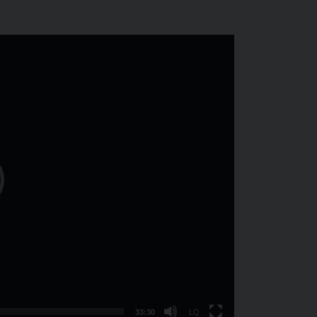
Nízká
kvalita
33:30
LQ