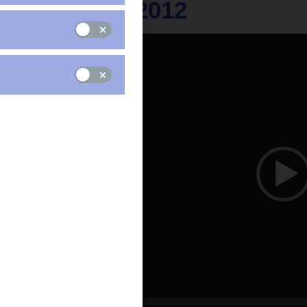
dne 27.2.2012
Přehrávač
videa
00:00