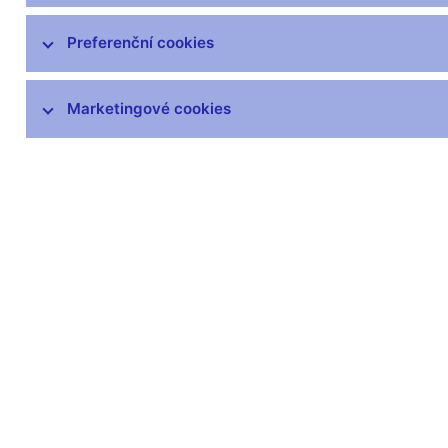
čnBlog
ČNBvlog
Preferenční cookies
ČNBpodcast
Fotogalerie
Marketingové cookies
Komentáře ČNB ke zveřejněným
statistickým údajům o inflaci a HDP
Audio, video
Prezentace pro novináře
Vystoupení, konference, semináře
Mediální karanténa
Harmonogramy a další informace
Kontakty