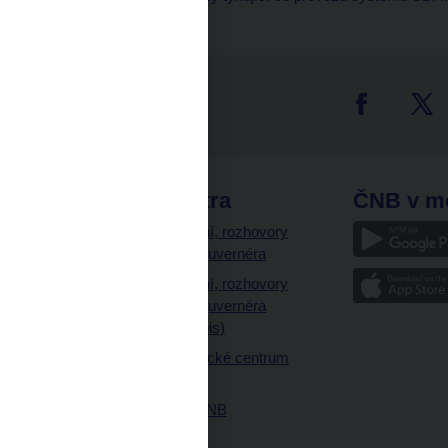
tter
odkazy
ČNB extra
ČNB v m
a
Vystoupení, rozhovory
a články guvernéra
ázky
Vystoupení, rozhovory
ajetku
a články guvernéra
ných prostor
(úplný výpis)
Návštěvnické centrum
ČNB
Historie ČNB