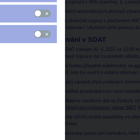
Po té budou Výskyty výkazů v MtS uzavřeny, tj. zasla
Žádáme o vypnutí všech automatických procesů vykaz
Systém MtS nebude okamžitě vypnut s přechodem MKT d
"čtení" historických informací. Ukončení jeho provozu 
Zahájení vykazování v SDAT
Příjem dat bude v SDAT zahájen 30. 5. 2022 ve 12:00 h
vyhodnocení víkendové migrace dat za poslední období
Operativní informace budou případně publikovány na
we
stránce portálu SDAT, kde lze využít k odběru informací
Vydání výskytu výkazů zaslaná před uvedeným termín
Vykazování bude probíhat prostřednictvím nové metod
Vykazování bude zahájeno zasíláním dat na Výskyty výk
režimem Výskytů výkazů pro vykazovací rámec MKT
(
Mezivýkazové kontroly (MVK) budou spouštěny ve stejn
tj. 1 x denně, ve 4:00 hod.
MVK budou vyhodnocovány pouze pro transakce, které 