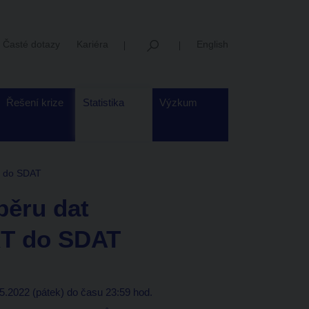
Časté dotazy
Kariéra
English
Řešení krize
Statistika
Výzkum
T do SDAT
běru dat
KT do SDAT
.2022 (pátek) do času 23:59 hod.