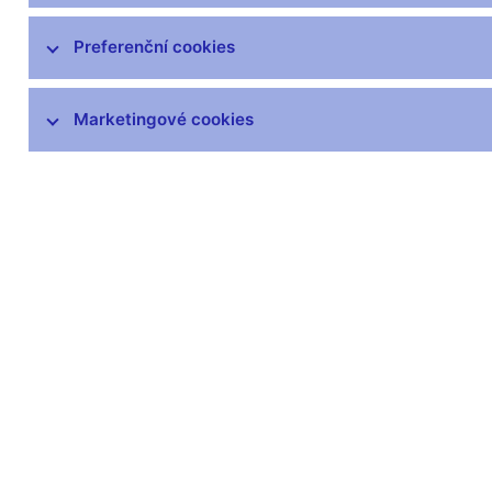
specifikace
Technická pracovní skupina
Preferenční cookies
Plán metodik
Informace k metodice EBA,
Marketingové cookies
Bankovnictví a DZ
Informace k metodice MKT a KT
DORA
Měnová a finanční statistika
AnaCredit
Statistika platební bilance
Dohledová statistika
Statistika finančních účtů
Všeobecná ekonomická statistika
Vládní finanční statistiky