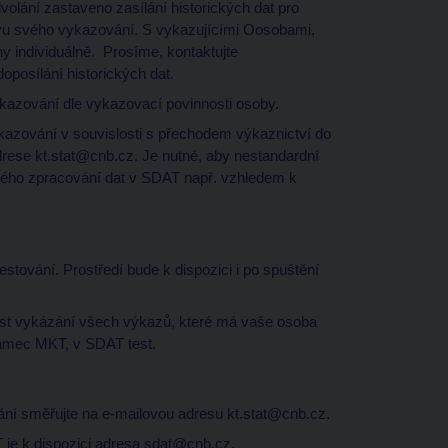
olání zastaveno zasílání historických dat pro
evu svého vykazování. S vykazujícími Oosobami,
y individuálně. Prosíme, kontaktujte
oposílání historických dat.
azování dle vykazovací povinnosti osoby.
azování v souvislosti s přechodem výkaznictví do
rese kt.stat@cnb.cz. Je nutné, aby nestandardní
ulého zpracování dat v SDAT např. vzhledem k
estování. Prostředí bude k dispozici i po spuštění
st vykázání všech výkazů, které má vaše osoba
rámec MKT, v SDAT test.
vání směřujte na e-mailovou adresu kt.stat@cnb.cz.
 je k dispozici adresa sdat@cnb.cz.