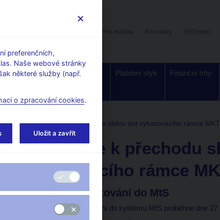
Uživatelská sekce
Stalo se
Pro média
Kontakty
Stížnosti
í preferenčních,
hlas. Naše webové stránky
Dohled a
Bankovky a
Platební styk
Finanční trhy
ak některé služby (např.
regulace
mince
maci o zpracování cookies
.
tví ČNB
Informace k přechodu sběru dat vykazovacího rámce MK
s
Uložit a zavřít
Informace k přechodu s
vykazovacího rámce M
Ukončení vykazování do MtS
Poslední vykazování do systému MtS proběhne dne 27.5