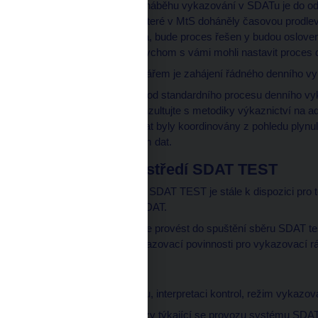
Z důvodu zajištění náběhu vykazování v SDATu je do odv
vykazující osoby, které v MtS doháněly časovou prodl
kterých se toto týká, bude proces řešen y budou osloven
kt.stat@cnb.cz, abychom s vámi mohli nastavit proces d
Očekávaným scénářem je zahájení řádného denního vyk
Případné odchylky od standardního procesu denního vyk
systému SDAT konzultujte s metodiky výkaznictví na ad
způsoby zasílání dat byly koordinovány z pohledu plyn
zasílaným objemům dat.
Testování v prostředí SDAT TEST
Testovací prostředí SDAT TEST je stále k dispozici pro t
sběru dat MKT v SDAT.
Velmi doporučujeme provést do spuštění sběru SDAT te
předepsané ve vykazovací povinnosti pro vykazovací 
Kontakty
Dotazy na metodiku, interpretaci kontrol, režim vykazo
Pro technické dotazy týkající se provozu systému SDAT