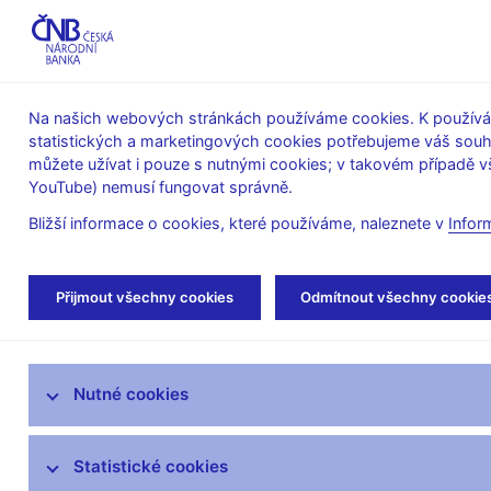
ABO-K
Na našich webových stránkách používáme cookies. K používán
statistických a marketingových cookies potřebujeme váš sou
O ČNB
Měnová
Finanční
můžete užívat i pouze s nutnými cookies; v takovém případě vš
YouTube) nemusí fungovat správně.
politika
stabilita
Bližší informace o cookies, které používáme, naleznete v
Infor
Úvod
Statistika
SDAT – sběr dat výkaznic
Přijmout všechny cookies
Odmítnout všechny cookie
ARAD – systém časových řad
Nutné cookies
SDAT – sběr dat výkaznictví ČNB
Změny v platných metodikách
Statistické cookies
Dokumentace – technická