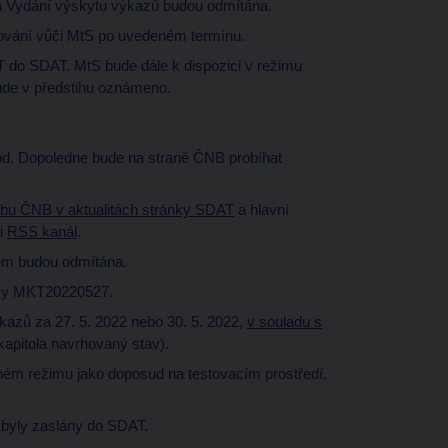
ná Vydání výskytu výkazů budou odmítána.
ování vůči MtS po uvedeném termínu.
o SDAT. MtS bude dále k dispozici v režimu
bude v předstihu oznámeno.
od. Dopoledne bude na straně ČNB probíhat
.
bu ČNB v aktualitách stránky SDAT
a hlavní
 i
RSS kanál
.
em budou odmítána.
iky MKT20220527.
azů za 27. 5. 2022 nebo 30. 5. 2022,
v souladu s
kapitola navrhovaný stav).
ém režimu jako doposud na testovacím prostředí,
byly zaslány do SDAT.