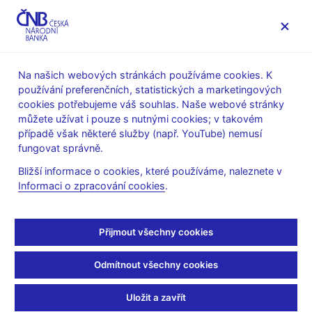
MENU
Na našich webových stránkách používáme cookies. K
používání preferenčních, statistických a marketingových
Úvod
Statistika
SDAT – sběr dat výkaznictví ČNB
cookies potřebujeme váš souhlas. Naše webové stránky
2025
můžete užívat i pouze s nutnými cookies; v takovém
případě však některé služby (např. YouTube) nemusí
Archiv aktualit - 2025
fungovat správně.
Bližší informace o cookies, které používáme, naleznete v
zpět na aktuality
Informaci o zpracování cookies
.
19.12.2025 - na produkčním prostředí SDAT jsou dostupné
metodiky EBA_PAY v4.2 a EBA_RES v4.2 včetně
Přijmout všechny cookies
vykazovacích povinností. Jedná se o finální verzi
taxonomie z 25.11.2025 publikovanou na webových
stránkách
EBA
. Upozorňujeme, že
EBA avizuje
po
Odmítnout všechny cookies
5.1.2026 možné úpravy v publikované verzi taxonomie.
Také vykazovací povinnosti u obou vykazovacích rámců
Uložit a zavřít
jsou stále předběžné a mohou být v průběhu ledna