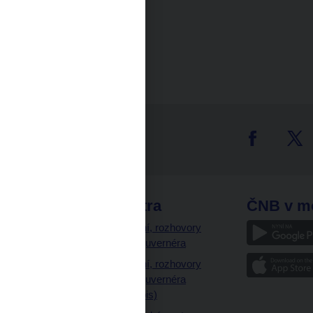
tter
odkazy
ČNB extra
ČNB v m
a
Vystoupení, rozhovory
a články guvernéra
ázky
Vystoupení, rozhovory
ajetku
a články guvernéra
ných prostor
(úplný výpis)