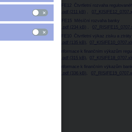
Bil(ČNB)4-04 / KISIFE12 Čtvrtletní rozvaha regulované
07_KISIFE12_0707.pdf (211 kB)
,
07_KISIFE12_0707.x
Bil(ČNB)5-12 / RISIFE15 Měsíční rozvaha banky
07_RISIFE15_0707.pdf (234 kB)
,
07_RISIFE15_0707.x
Bil(ČNB)6-04 / KISIFE10 Čtvrtletní výkaz zisku a ztrát
07_KISIFE10_0707.pdf (135 kB)
,
07_KISIFE10_0707.xl
Bil8-04 Doplňkové informace k finančním výkazům regu
07_KISIFE18_0707.pdf (315 kB)
,
07_KISIFE18_0707.xl
Bil9-12 Doplňkové informace k finančním výkazům ban
07_RISIFE19_0707.pdf (336 kB)
,
07_RISIFE19_0707.xl