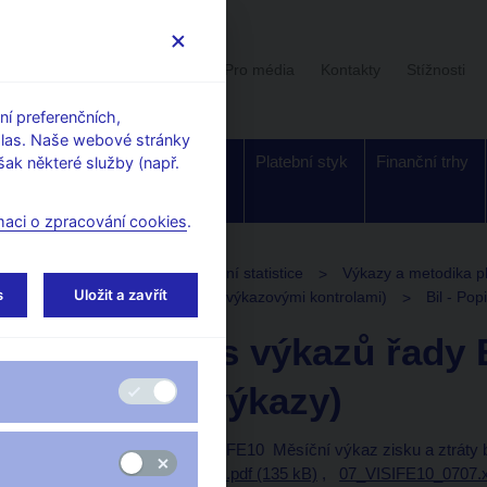
Uživatelská sekce
Stalo se
Pro média
Kontakty
Stížnosti
í preferenčních,
hlas. Naše webové stránky
Dohled a
Bankovky a
Platební styk
Finanční trhy
ak některé služby (např.
regulace
mince
maci o zpracování cookies
.
Předpisy k měnové a finanční statistice
Výkazy a metodika p
s
Uložit a zavřít
Část 1: Datové soubory (s jednovýkazovými kontrolami)
Bil - Pop
Bil - Popis výkazů řady 
bilanční výkazy)
Bil(ČNB)2-12 / VISIFE10 Měsíční výkaz zisku a ztráty
07_VISIFE10_0707.pdf (135 kB)
,
07_VISIFE10_0707.x