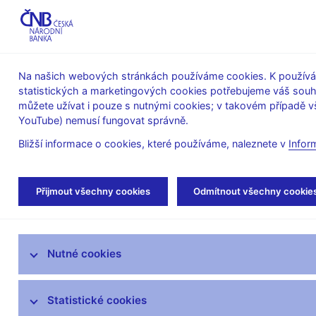
ABO-K
Na našich webových stránkách používáme cookies. K používán
statistických a marketingových cookies potřebujeme váš sou
O ČNB
Měnová
Finanční
můžete užívat i pouze s nutnými cookies; v takovém případě vš
YouTube) nemusí fungovat správně.
politika
stabilita
Bližší informace o cookies, které používáme, naleznete v
Infor
Úvod
Statistika
Předpisy ke statistice ČNB
Přijmout všechny cookies
Odmítnout všechny cookie
Změnová metodika platná od 1. července 2007
ARAD – systém časových řad
Nutné cookies
SDAT – sběr dat výkaznictví ČNB
Statistické cookies
Měnová a finanční statistika