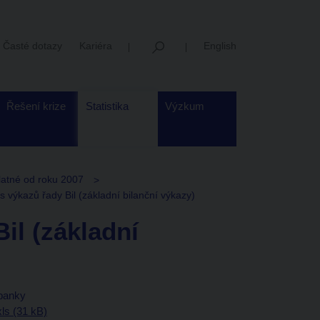
Časté dotazy
Kariéra
English
Řešení krize
Statistika
Výzkum
latné od roku 2007
is výkazů řady Bil (základní bilanční výkazy)
Bil (základní
 banky
ls (31 kB)