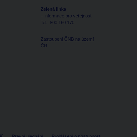
Zelená linka
– informace pro veřejnost
Tel.: 800 160 170
Zastoupení ČNB na území
ČR
jů
Právní ujednání
Prohlášení o přístupnosti