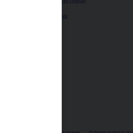
Návštěvnické centrum
ČNB
Historie ČNB
© ČNB 2026
Mapa stránek
Ochrana osobních úda