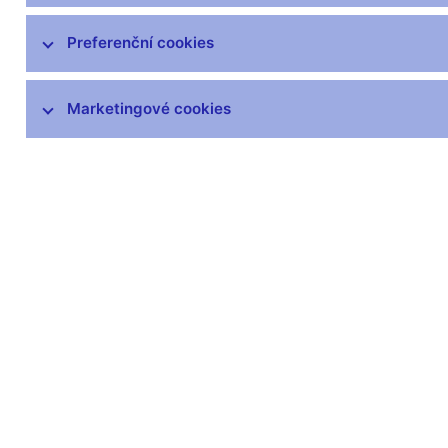
AnaCredit
Preferenční cookies
Statistika platební bilance
Dohledová statistika
Marketingové cookies
Statistika finančních účtů
Všeobecná ekonomická statistika
Vládní finanční statistiky
Centrální evidence účtů
Inflace
SDDS Plus
Další statistiky ČNB
Výkaznictví a sběr dat
Předpisy ke statistice ČNB