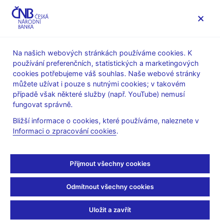
MENU
Na našich webových stránkách používáme cookies. K
používání preferenčních, statistických a marketingových
Úvod
Statistika
Předpisy ke statistice ČNB
cookies potřebujeme váš souhlas. Naše webové stránky
Předpisy k měnové a finanční statistice
můžete užívat i pouze s nutnými cookies; v takovém
Výkazy a metodika platné od roku 2007
případě však některé služby (např. YouTube) nemusí
Změnová metodika platná od 1. července 2007
fungovat správně.
Změnová metodika
Bližší informace o cookies, které používáme, naleznete v
Informaci o zpracování cookies
.
platná od 1. července
2007
Přijmout všechny cookies
Odmítnout všechny cookies
Část 1
: Datové soubory (s jednovýkazovými kontrolami)
Část 2
: Mezivýkazové kontroly
Uložit a zavřít