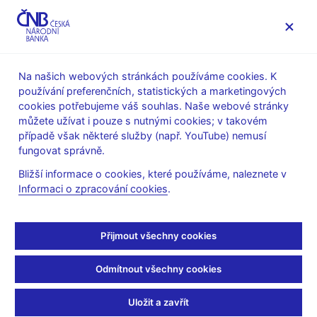
MENU
Na našich webových stránkách používáme cookies. K
používání preferenčních, statistických a marketingových
Úvod
Statistika
Předpisy ke statistice ČNB
cookies potřebujeme váš souhlas. Naše webové stránky
Předpisy k měnové a finanční statistice
můžete užívat i pouze s nutnými cookies; v takovém
Opatření k výkaznictví a metodice pro banky platné pro rok
případě však některé služby (např. YouTube) nemusí
2005
fungovat správně.
E - výkazy řady E (specifické výkazy pro potřeby bankovního
dohledu)
Bližší informace o cookies, které používáme, naleznete v
Informaci o zpracování cookies
.
E - výkazy řady E
(specifické výkazy pro
Přijmout všechny cookies
potřeby bankovního
Odmítnout všechny cookies
dohledu)
Uložit a zavřít