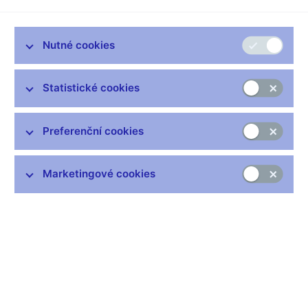
Jednorázově povolit cookies a přehrát video
Nutné cookies
Upravit nastavení cookies
Statistické cookies
(video včetně anglických titulků)
České národní bance v posledních třech letech výrazně
Preferenční cookies
vzrostly devizové rezervy. V poměru k velikosti ekonomiky
dnes patří k nejvyšším na světě. Jaké jsou výhody a
nevýhody vysokých devizových rezerv a mají se Češi
Marketingové cookies
obávat, že by mohly v budoucnu negativně ovlivnit
hospodaření ČNB? Zeptali jsme se člena bankovní rady
Vojtěcha Bendy.
Můžete nám stručně vysvětlit, co devizové rezervy jsou a k
čemu slouží?
Jsou to veškerá aktiva v cizích měnách, včetně devizového
zlata, které drží centrální banka. Operace na volném trhu s