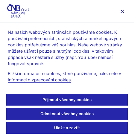
MENU
Na našich webových stránkách používáme cookies. K
používání preferenčních, statistických a marketingových
Úvod
O ČNB
ČNBvlog
cookies potřebujeme váš souhlas. Naše webové stránky
můžete užívat i pouze s nutnými cookies; v takovém
Fri Aug 18 11:45:00 CEST 2017
případě však některé služby (např. YouTube) nemusí
Vojtěch Benda: Veřejnost
fungovat správně.
Bližší informace o cookies, které používáme, naleznete v
se případné ztráty ČNB
Informaci o zpracování cookies
.
obávat nemusí (1. část)
Přijmout všechny cookies
Nemáte povoleny cookies, které jsou nutné pro přehrání tohoto
Odmítnout všechny cookies
obsahu, který je hostován třetí stranou. Zobrazením externího
obsahu přijímáte
smluvní podmínky provozovatele služby YouTube
.
Uložit a zavřít