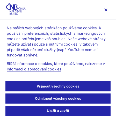
MENU
Na našich webových stránkách používáme cookies. K
používání preferenčních, statistických a marketingových
Úvod
O ČNB
ČNBvlog
cookies potřebujeme váš souhlas. Naše webové stránky
můžete užívat i pouze s nutnými cookies; v takovém
Mon Jan 29 11:45:00 CET 2018
případě však některé služby (např. YouTube) nemusí
Tomáš Nidetzký:
fungovat správně.
Bližší informace o cookies, které používáme, naleznete v
Investoři své schopnosti
Informaci o zpracování cookies
.
často přeceňují
Přijmout všechny cookies
Nemáte povoleny cookies, které jsou nutné pro přehrání tohoto
Odmítnout všechny cookies
obsahu, který je hostován třetí stranou. Zobrazením externího
obsahu přijímáte
smluvní podmínky provozovatele služby YouTube
.
Uložit a zavřít