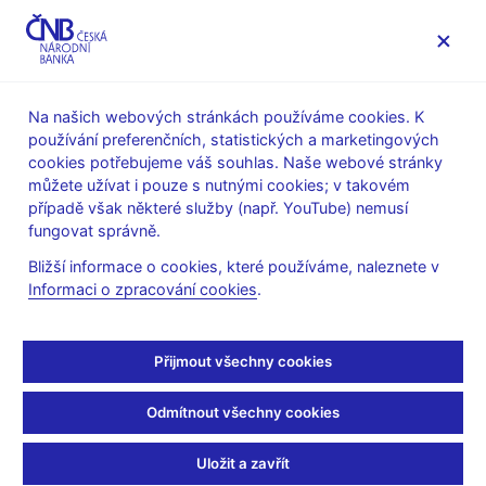
MENU
Na našich webových stránkách používáme cookies. K
používání preferenčních, statistických a marketingových
Úvod
O ČNB
Organizační struktura
cookies potřebujeme váš souhlas. Naše webové stránky
Ústředí ČNB
Sekce rozpočtu a účetnictví
můžete užívat i pouze s nutnými cookies; v takovém
případě však některé služby (např. YouTube) nemusí
Sekce rozpočtu a
fungovat správně.
účetnictví
Bližší informace o cookies, které používáme, naleznete v
Informaci o zpracování cookies
.
Přijmout všechny cookies
Odmítnout všechny cookies
Ing. Daniel Šafránek, MBA, ředitel
Uložit a zavřít