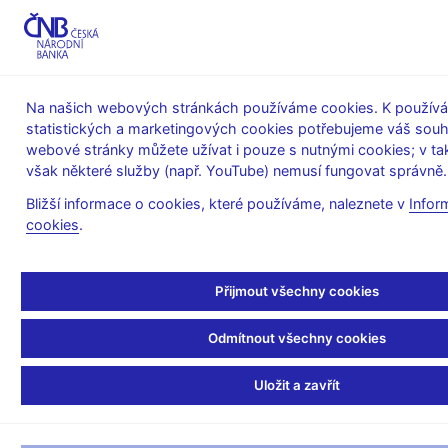
MENU
Na našich webových stránkách používáme cookies. K používán
statistických a marketingových cookies potřebujeme váš souh
Úvod
O ČNB
čnBlog
webové stránky můžete užívat i pouze s nutnými cookies; v t
však některé služby (např. YouTube) nemusí fungovat správně.
Thu Jun 18 13:35:00 CEST 2015
Holub Tomáš
Euro
Měnová politika
Oslabení koruny
Bližší informace o cookies, které používáme, naleznete v
Infor
cookies
.
ČNB o ... (ne)přijetí eura
Štěpán Müller, děkan Fakulty mezinárodních vztahů VŠE, se v
Přijmout všechny cookies
dnešních Hospodářských novinách zapojil do – poslední dobou
obzvlášť živé – debaty o přijetí eura. To, že do této na různých
Odmítnout všechny cookies
fórech vedené diskuse vstupuje vysoký představitel naší
akademické sféry, je vítané, protože související ekonomická
Uložit a zavřít
argumentace by se měla vést na solidní odborné úrovni. O to
více zarážející a politováníhodné ale je, že ve sloupku
VŠE o ...
v článku s názvem „… (ne)přijetí eura“ není odborně podložené