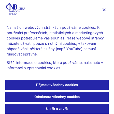
MENU
Na našich webových stránkách používáme cookies. K
používání preferenčních, statistických a marketingových
Úvod
O ČNB
čnBlog
cookies potřebujeme váš souhlas. Naše webové stránky
můžete užívat i pouze s nutnými cookies; v takovém
čnBlog – Oficiální blog
případě však některé služby (např. YouTube) nemusí
fungovat správně.
České národní banky
Bližší informace o cookies, které používáme, naleznete v
Informaci o zpracování cookies
.
Přijmout všechny cookies
Odmítnout všechny cookies
Uložit a zavřít